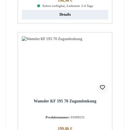
190,96 €
Sofort verfügbar, Lieferzeit: 2-4 Tage
Details
Wamsler KF 195 70 Zugumlenkung
Produktnummer:
01009231
Regulärer Preis:
199,86 €