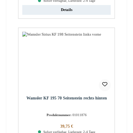
Sofort verfügbar, Lieferzeit: 2-4 Tage
Details
Wamsler KF 195 70 Seitenstein rechts hinten
Produktnummer:
01011876
Regulärer Preis:
39,75 €
Sofort verfügbar, Lieferzeit: 2-4 Tage