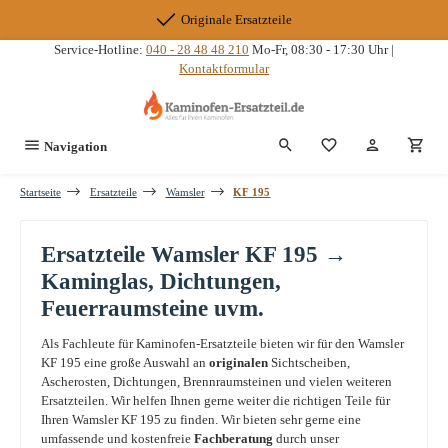
Zum Hauptinhalt springen
Originale Ersatzteile
Service-Hotline:
040 - 28 48 48 210
Mo-Fr, 08:30 - 17:30 Uhr |
Kontaktformular
Du hast 0 Produkte
Navigation
Startseite
Ersatzteile
Wamsler
KF 195
Ersatzteile Wamsler KF 195 →
Kaminglas, Dichtungen,
Feuerraumsteine uvm.
Als Fachleute für Kaminofen-Ersatzteile bieten wir für den Wamsler
KF 195 eine große Auswahl an
originalen
Sichtscheiben,
Ascherosten, Dichtungen, Brennraumsteinen und vielen weiteren
Ersatzteilen. Wir helfen Ihnen gerne weiter die richtigen Teile für
Ihren Wamsler KF 195 zu finden. Wir bieten sehr gerne eine
umfassende und kostenfreie
Fachberatung
durch unser