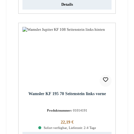
Details
Wamsler KF 195 70 Seitenstein links vorne
Produktnummer:
01014191
Regulärer Preis:
22,19 €
Sofort verfügbar, Lieferzeit: 2-4 Tage