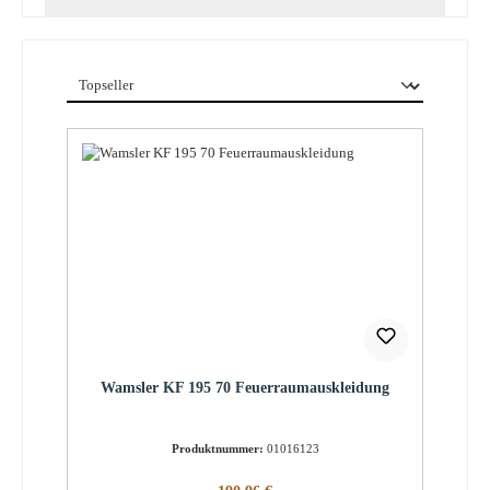
Wamsler KF 195 70 Feuerraumauskleidung
Produktnummer:
01016123
Regulärer Preis: