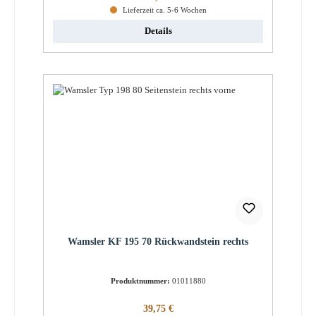
Lieferzeit ca. 5-6 Wochen
Details
Wamsler KF 195 70 Rückwandstein rechts
Produktnummer:
01011880
Regulärer Preis:
39,75 €