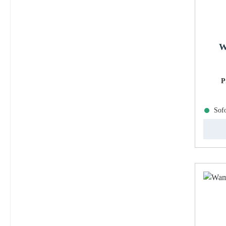
W
P
Sofo