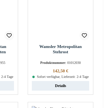
itan
Wamsler Metropolitan
ten
Stehrost
1955
Produktnummer:
01012030
eis:
Regulärer Preis:
142,50 €
: 2-4 Tage
Sofort verfügbar, Lieferzeit: 2-4 Tage
Details