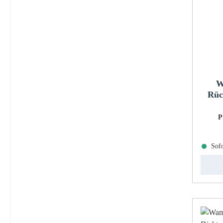
W
Rüc
P
Sofo