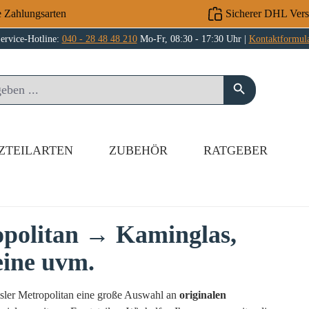
e Zahlungsarten
Sicherer DHL Ver
ervice-Hotline:
040 - 28 48 48 210
Mo-Fr, 08:30 - 17:30 Uhr |
Kontaktformul
ZTEILARTEN
ZUBEHÖR
RATGEBER
opolitan → Kaminglas,
eine uvm.
msler Metropolitan eine große Auswahl an
originalen