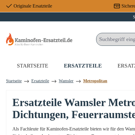
Originale Ersatzteile
Sicher
 Hauptinhalt springen
Zur Suche springen
Zur Hauptnavigation springen
S
STARTSEITE
ERSATZTEILE
ERSAT
Startseite
Ersatzteile
Wamsler
Metropolitan
Ersatzteile Wamsler Metr
Dichtungen, Feuerraumst
Als Fachleute für Kaminofen-Ersatzteile bieten wir für den Wa