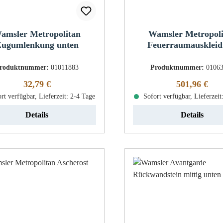
amsler Metropolitan
Wamsler Metropol
ugumlenkung unten
Feuerraumausklei
roduktnummer:
01011883
Produktnummer:
0106
Regulärer Preis:
Regulärer Pr
32,79 €
501,96 €
rt verfügbar, Lieferzeit: 2-4 Tage
Sofort verfügbar, Lieferzeit
Details
Details