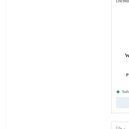
W
P
Sofo