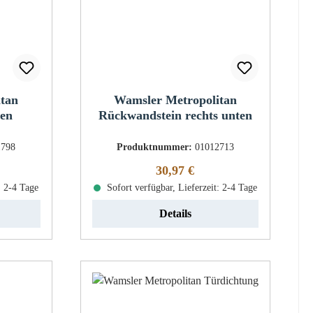
itan
Wamsler Metropolitan
en
Rückwandstein rechts unten
1798
Produktnummer:
01012713
eis:
Regulärer Preis:
30,97 €
: 2-4 Tage
Sofort verfügbar, Lieferzeit: 2-4 Tage
Details