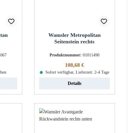
itan
Wamsler Metropolitan
Seitenstein rechts
1067
Produktnummer:
01011490
eis:
Regulärer Preis:
108,68 €
chen
Sofort verfügbar, Lieferzeit: 2-4 Tage
Details