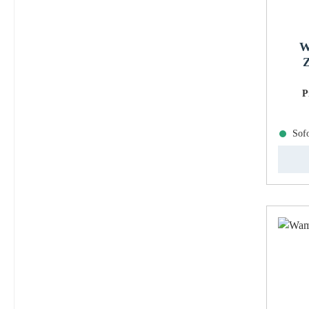
W
Z
P
Sofo