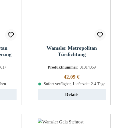
itan
Wamsler Metropolitan
erung
Türdichtung
3617
Produktnummer:
01014069
eis:
Regulärer Preis:
42,09 €
chen
Sofort verfügbar, Lieferzeit: 2-4 Tage
Details