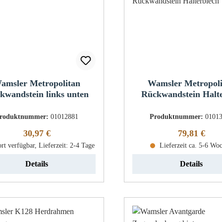
amsler Metropolitan
Wamsler Metropol
kwandstein links unten
Rückwandstein Halt
roduktnummer:
01012881
Produktnummer:
0101
Regulärer Preis:
Regulärer Pr
30,97 €
79,81 €
rt verfügbar, Lieferzeit: 2-4 Tage
Lieferzeit ca. 5-6 Wo
Details
Details