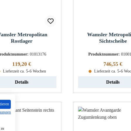
amsler Metropolitan
Wamsler Metropol
Rostlager
Sichtscheibe
roduktnummer:
01013176
Produktnummer:
0100
Regulärer Preis:
Regulärer Pr
119,20 €
746,55 €
Lieferzeit ca. 5-6 Wochen
Lieferzeit ca. 5-6 Wo
Details
Details
tieren
mungen
 zu