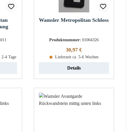
itan
Wamsler Metropolitan Schloss
dung
3011
Produktnummer:
01004326
eis:
Regulärer Preis:
30,97 €
: 2-4 Tage
Lieferzeit ca. 5-6 Wochen
Details