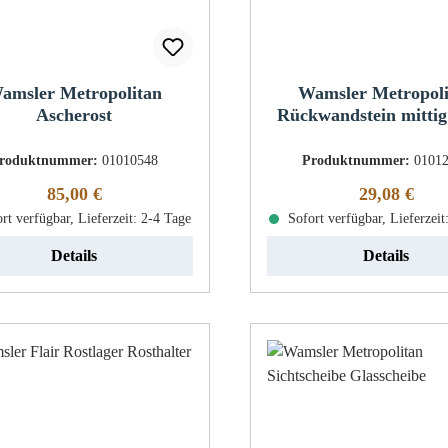
amsler Metropolitan
Wamsler Metropol
Ascherost
Rückwandstein mittig
rechts
roduktnummer:
01010548
Produktnummer:
0101
Regulärer Preis:
Regulärer Pr
85,00 €
29,08 €
rt verfügbar, Lieferzeit: 2-4 Tage
Sofort verfügbar, Lieferzeit
Details
Details