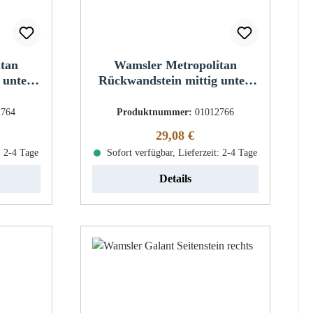
itan
Wamsler Metropolitan
 unten
Rückwandstein mittig unten
links
2764
Produktnummer:
01012766
eis:
Regulärer Preis:
29,08 €
: 2-4 Tage
Sofort verfügbar, Lieferzeit: 2-4 Tage
Details