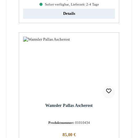
Sofort verfügbar, Lieferzeit: 2-4 Tage
Details
Wamsler Pallas Ascherost
Produktnummer:
01010434
Regulärer Preis:
85,00 €