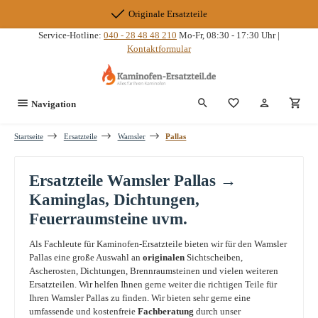
Zum Hauptinhalt springen
Originale Ersatzteile
Service-Hotline:
040 - 28 48 48 210
Mo-Fr, 08:30 - 17:30 Uhr |
Kontaktformular
Du hast 0 Produkte
Navigation
Startseite
Ersatzteile
Wamsler
Pallas
Ersatzteile Wamsler Pallas →
Kaminglas, Dichtungen,
Feuerraumsteine uvm.
Als Fachleute für Kaminofen-Ersatzteile bieten wir für den Wamsler
Pallas eine große Auswahl an
originalen
Sichtscheiben,
Ascherosten, Dichtungen, Brennraumsteinen und vielen weiteren
Ersatzteilen. Wir helfen Ihnen gerne weiter die richtigen Teile für
Ihren Wamsler Pallas zu finden. Wir bieten sehr gerne eine
umfassende und kostenfreie
Fachberatung
durch unser