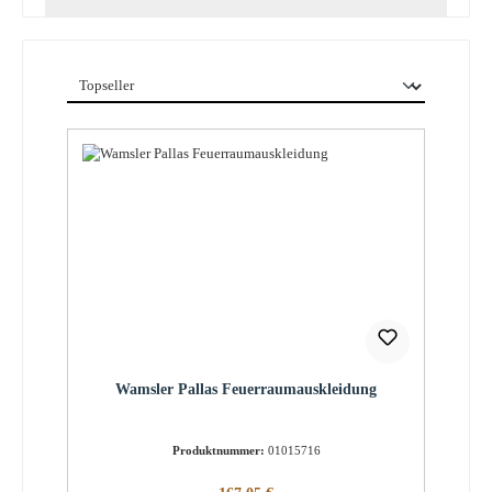
Wamsler Pallas Feuerraumauskleidung
Produktnummer:
01015716
Regulärer Preis: