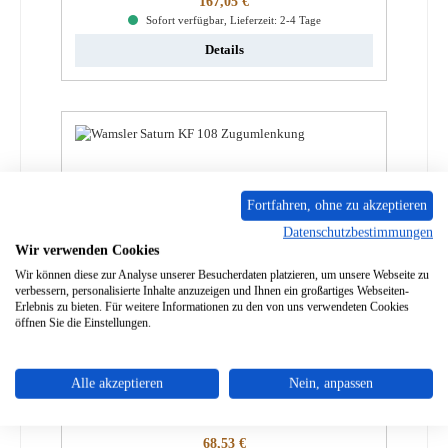
167,05 €
Sofort verfügbar, Lieferzeit: 2-4 Tage
Details
Fortfahren, ohne zu akzeptieren
Datenschutzbestimmungen
Wir verwenden Cookies
Wir können diese zur Analyse unserer Besucherdaten platzieren, um unsere Webseite zu
verbessern, personalisierte Inhalte anzuzeigen und Ihnen ein großartiges Webseiten-
Erlebnis zu bieten. Für weitere Informationen zu den von uns verwendeten Cookies
öffnen Sie die Einstellungen.
Wamsler Pallas Zugumlenkung
Alle akzeptieren
Nein, anpassen
Produktnummer:
01011381
Regulärer Preis:
68,53 €