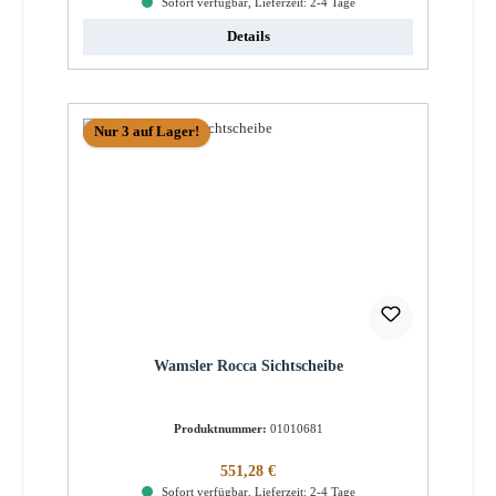
Sofort verfügbar, Lieferzeit: 2-4 Tage
Details
Nur 3 auf Lager!
Wamsler Rocca Sichtscheibe
Produktnummer:
01010681
Regulärer Preis:
551,28 €
Sofort verfügbar, Lieferzeit: 2-4 Tage