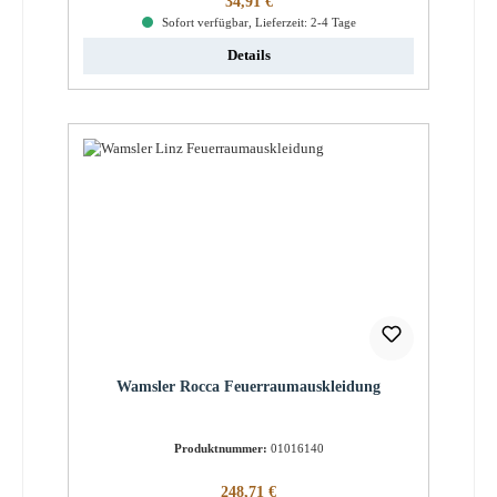
34,91 €
Sofort verfügbar, Lieferzeit: 2-4 Tage
Details
Wamsler Rocca Feuerraumauskleidung
Produktnummer:
01016140
Regulärer Preis:
248,71 €