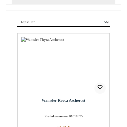
Wamsler Rocca Ascherost
Produktnummer:
01010575
Regulärer Preis: