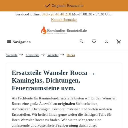
Zum Hauptinhalt springen
Originale Ersatzteile
Service-Hotline:
040 - 28 48 48 210
Mo-Fr, 08:30 - 17:30 Uhr |
Kontaktformular
Du hast 0 Produkte
Navigation
Startseite
Ersatzteile
Wamsler
Rocca
Ersatzteile Wamsler Rocca →
Kaminglas, Dichtungen,
Feuerraumsteine uvm.
Als Fachleute für Kaminofen-Ersatzteile bieten wir für den Wamsler
Rocca eine große Auswahl an
originalen
Sichtscheiben,
Ascherosten, Dichtungen, Brennraumsteinen und vielen weiteren
Ersatzteilen. Wir helfen Ihnen gerne weiter die richtigen Teile für
Ihren Wamsler Rocca zu finden. Wir bieten sehr gerne eine
umfassende und kostenfreie
Fachberatung
durch unser