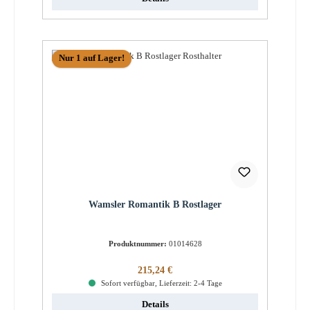
Nur 1 auf Lager!
Wamsler Romantik B Rostlager
Produktnummer:
01014628
Regulärer Preis:
215,24 €
Sofort verfügbar, Lieferzeit: 2-4 Tage
Details