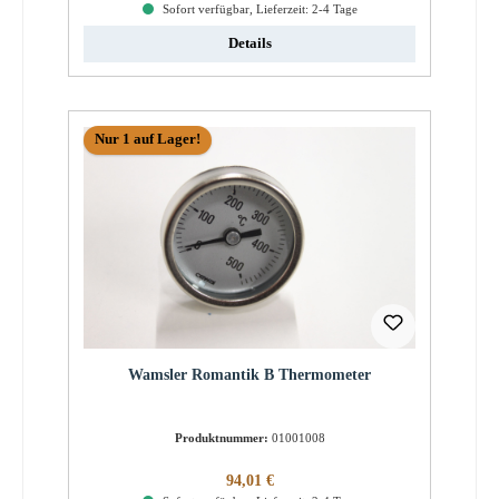
Sofort verfügbar, Lieferzeit: 2-4 Tage
Details
Nur 1 auf Lager!
Wamsler Romantik B Thermometer
Produktnummer:
01001008
Regulärer Preis:
94,01 €