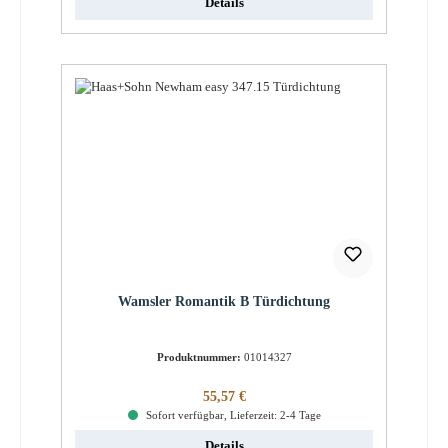
Details
Wamsler Romantik B Türdichtung
Produktnummer:
01014327
Regulärer Preis:
55,57 €
Sofort verfügbar, Lieferzeit: 2-4 Tage
Details