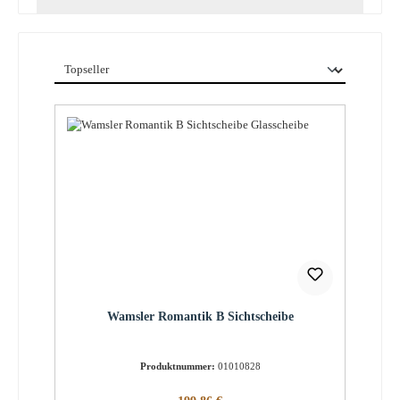
Wamsler Romantik B Sichtscheibe
Produktnummer:
01010828
Regulärer Preis: