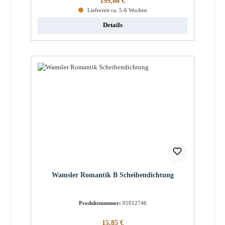
199,86 €
Lieferzeit ca. 5-6 Wochen
Details
Wamsler Romantik B Scheibendichtung
Produktnummer:
01012746
Regulärer Preis:
15,85 €