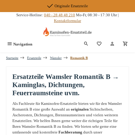
Zum Hauptinhalt springen
Originale Ersatzteile
Service-Hotline:
040 - 28 48 48 210
Mo-Fr, 08:30 - 17:30 Uhr |
Kontaktformular
Du hast 0 Produkte
Navigation
Startseite
Ersatzteile
Wamsler
Romantik B
Ersatzteile Wamsler Romantik B →
Kaminglas, Dichtungen,
Feuerraumsteine uvm.
Als Fachleute für Kaminofen-Ersatzteile bieten wir für den Wamsler
Romantik B eine große Auswahl an
originalen
Sichtscheiben,
Ascherosten, Dichtungen, Brennraumsteinen und vielen weiteren
Ersatzteilen. Wir helfen Ihnen gerne weiter die richtigen Teile für
Ihren Wamsler Romantik B zu finden. Wir bieten sehr gerne eine
umfassende und kostenfreie
Fachberatung
durch unser