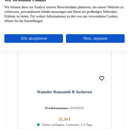
Details
Wir können diese zur Analyse unserer Besucherdaten platzieren, um unsere Webseite zu
verbessern, personalisierte Inhalte anzuzeigen und Ihnen ein großartiges Webseiten-
Erlebnis zu bieten. Für weitere Informationen zu den von uns verwendeten Cookies
öffnen Sie die Einstellungen.
Nur 2 auf Lager!
Alle akzeptieren
Nein, anpassen
Wamsler Romantik B Ascherost
Produktnummer:
01010555
Regulärer Preis:
55,34 €
Sofort verfügbar, Lieferzeit: 2-4 Tage