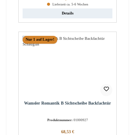
Lieferzeit ca. 5-6 Wochen
Details
Nur 1 auf Lager!
Wamsler Romantik B Sichtscheibe Backfachtür
Produktnummer:
01000927
Regulärer Preis:
68,53 €