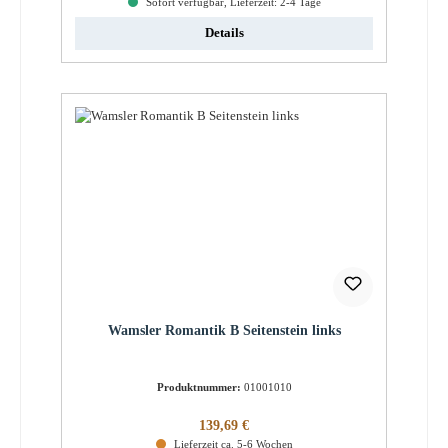
Sofort verfügbar, Lieferzeit: 2-4 Tage
Details
Wamsler Romantik B Seitenstein links
Produktnummer:
01001010
Regulärer Preis:
139,69 €
Lieferzeit ca. 5-6 Wochen