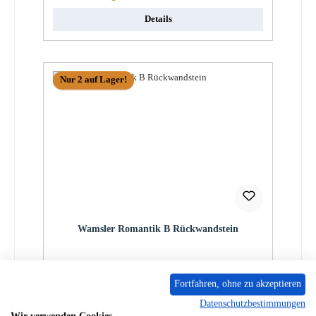
Details
Nur 2 auf Lager!
Wamsler Romantik B Rückwandstein
Produktnummer:
01001023
Fortfahren, ohne zu akzeptieren
Regulärer Preis:
68,53 €
Datenschutzbestimmungen
Sofort verfügbar, Lieferzeit: 2-4 Tage
Wir verwenden Cookies