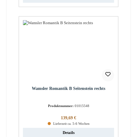
Wamsler Romantik B Seitenstein rechts
Produktnummer:
01015548
Regulärer Preis:
139,69 €
Lieferzeit ca. 5-6 Wochen
Details