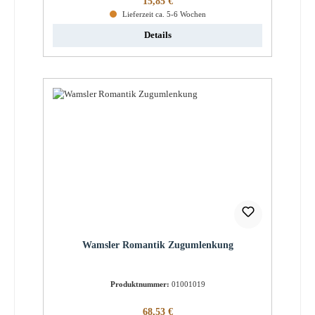
15,85 €
Lieferzeit ca. 5-6 Wochen
Details
Wamsler Romantik Zugumlenkung
Produktnummer:
01001019
Regulärer Preis:
68,53 €