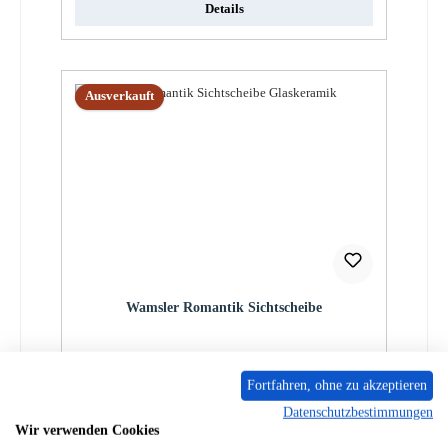
Details
Ausverkauft
Wamsler Romantik Sichtscheibe
Produktnummer:
01000920
Fortfahren, ohne zu akzeptieren
Regulärer Preis:
199,86 €
Datenschutzbestimmungen
nur auf Anfrage erhältlich
Wir verwenden Cookies