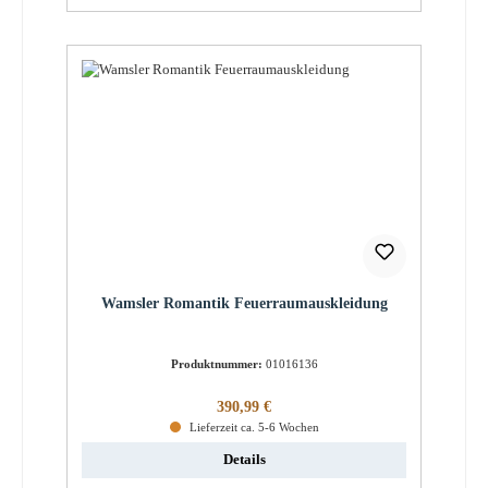
Wamsler Romantik Feuerraumauskleidung
Produktnummer:
01016136
Regulärer Preis:
390,99 €
Lieferzeit ca. 5-6 Wochen
Details