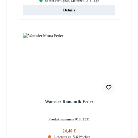
Sofort verfügbar, Lieferzeit: 2-4 Tage
Details
Wamsler Romantik Feder
Produktnummer:
01001331
Regulärer Preis:
24,40 €
Lieferzeit ca. 5-6 Wochen