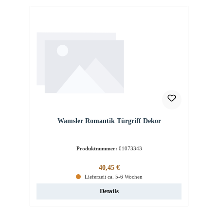
Wamsler Romantik Türgriff Dekor
Produktnummer:
01073343
Regulärer Preis:
40,45 €
Lieferzeit ca. 5-6 Wochen
Details