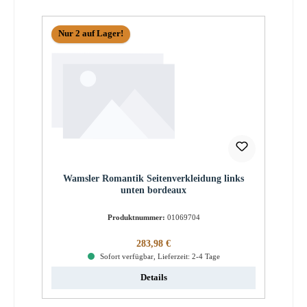
Nur 2 auf Lager!
Wamsler Romantik Seitenverkleidung links
unten bordeaux
Produktnummer:
01069704
Regulärer Preis:
283,98 €
Sofort verfügbar, Lieferzeit: 2-4 Tage
Details