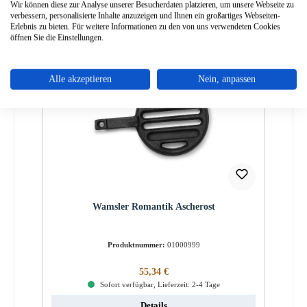
Details
Wir können diese zur Analyse unserer Besucherdaten platzieren, um unsere Webseite zu
verbessern, personalisierte Inhalte anzuzeigen und Ihnen ein großartiges Webseiten-
Erlebnis zu bieten. Für weitere Informationen zu den von uns verwendeten Cookies
öffnen Sie die Einstellungen.
Nur 2 auf Lager!
Alle akzeptieren
Nein, anpassen
Wamsler Romantik Ascherost
Produktnummer:
01000999
Regulärer Preis:
55,34 €
Sofort verfügbar, Lieferzeit: 2-4 Tage
Details