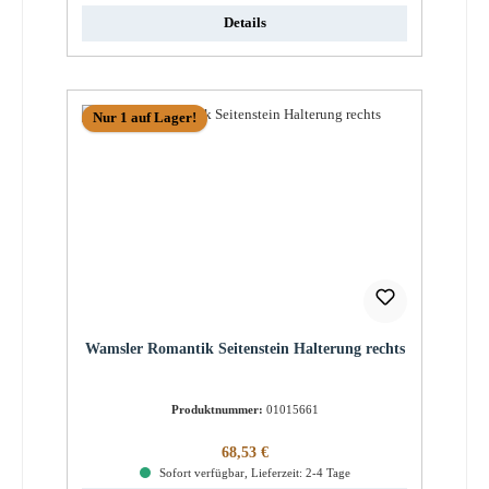
Details
Nur 1 auf Lager!
Wamsler Romantik Seitenstein Halterung rechts
Produktnummer:
01015661
Regulärer Preis:
68,53 €
Sofort verfügbar, Lieferzeit: 2-4 Tage