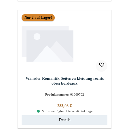
Nur 2 auf Lager!
Wamsler Romantik Seitenverkleidung rechts
oben bordeaux
Produktnummer:
01069702
Regulärer Preis:
283,98 €
Sofort verfügbar, Lieferzeit: 2-4 Tage
Details