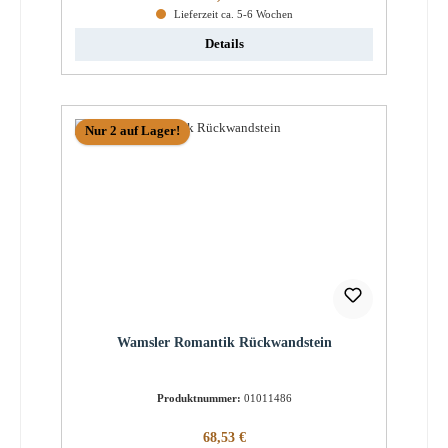
Lieferzeit ca. 5-6 Wochen
Details
Nur 2 auf Lager!
Wamsler Romantik Rückwandstein
Produktnummer:
01011486
Regulärer Preis:
68,53 €