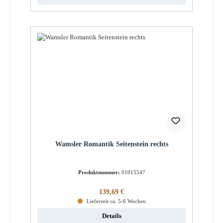
Wamsler Romantik Seitenstein rechts
Produktnummer:
01015547
Regulärer Preis:
139,69 €
Lieferzeit ca. 5-6 Wochen
Details