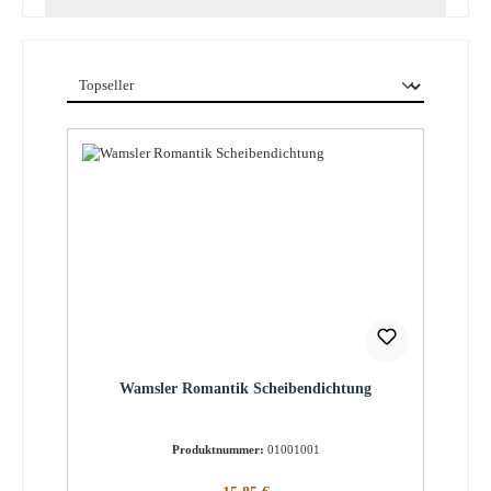
Wamsler Romantik Scheibendichtung
Produktnummer:
01001001
Regulärer Preis: