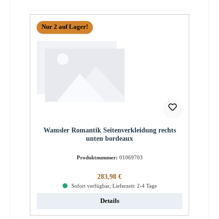
Nur 2 auf Lager!
Wamsler Romantik Seitenverkleidung rechts
unten bordeaux
Produktnummer:
01069703
Regulärer Preis:
283,98 €
Sofort verfügbar, Lieferzeit: 2-4 Tage
Details