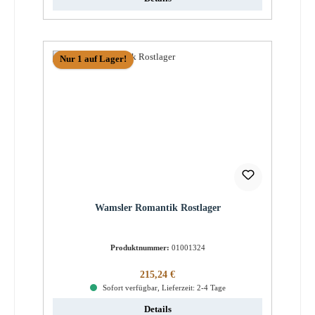
Nur 1 auf Lager!
Wamsler Romantik Rostlager
Produktnummer:
01001324
Regulärer Preis:
215,24 €
Sofort verfügbar, Lieferzeit: 2-4 Tage
Details