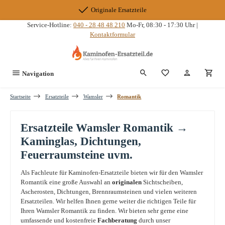
Zum Hauptinhalt springen
Originale Ersatzteile
Service-Hotline:
040 - 28 48 48 210
Mo-Fr, 08:30 - 17:30 Uhr |
Kontaktformular
Du hast 0 Produkte
Navigation
Startseite
Ersatzteile
Wamsler
Romantik
Ersatzteile Wamsler Romantik →
Kaminglas, Dichtungen,
Feuerraumsteine uvm.
Als Fachleute für Kaminofen-Ersatzteile bieten wir für den Wamsler
Romantik eine große Auswahl an
originalen
Sichtscheiben,
Ascherosten, Dichtungen, Brennraumsteinen und vielen weiteren
Ersatzteilen. Wir helfen Ihnen gerne weiter die richtigen Teile für
Ihren Wamsler Romantik zu finden. Wir bieten sehr gerne eine
umfassende und kostenfreie
Fachberatung
durch unser