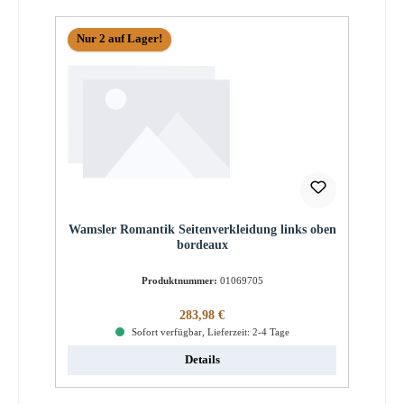
Nur 2 auf Lager!
Wamsler Romantik Seitenverkleidung links oben
bordeaux
Produktnummer:
01069705
Regulärer Preis:
283,98 €
Sofort verfügbar, Lieferzeit: 2-4 Tage
Details