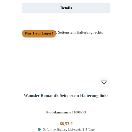
Details
Nur 1 auf Lager!
Wamsler Romantik Seitenstein Halterung links
Produktnummer:
01008973
Regulärer Preis:
68,53 €
Sofort verfügbar, Lieferzeit: 2-4 Tage