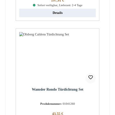
197,91 €
Sofort verfügbar, Lieferzeit: 2-4 Tage
Details
Wamsler Rondo Türdichtung Set
Produktnummer:
01041260
Regulärer Preis:
43,55 €