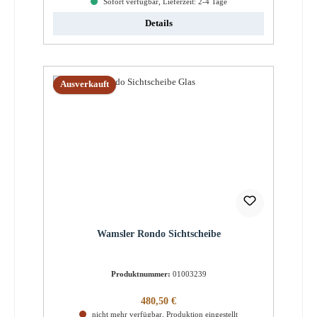
Sofort verfügbar, Lieferzeit: 2-4 Tage
Details
Ausverkauft
Wamsler Rondo Sichtscheibe
Produktnummer:
01003239
Regulärer Preis:
480,50 €
nicht mehr verfügbar, Produktion eingestellt