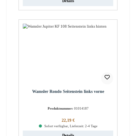
Details
Wamsler Rondo Seitenstein links vorne
Produktnummer:
01014187
Regulärer Preis:
22,19 €
Sofort verfügbar, Lieferzeit: 2-4 Tage
Details