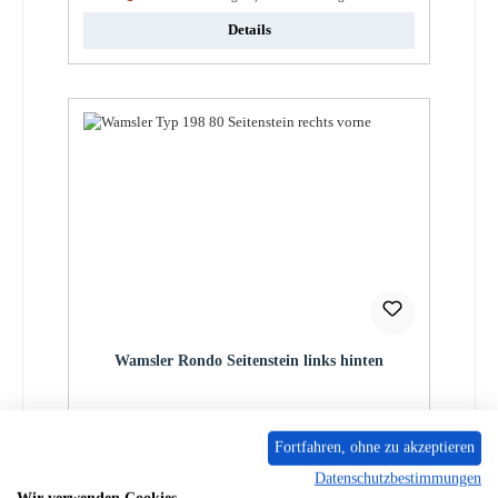
Details
Wamsler Rondo Seitenstein links hinten
Produktnummer:
01011868
Fortfahren, ohne zu akzeptieren
Regulärer Preis:
39,75 €
Datenschutzbestimmungen
Sofort verfügbar, Lieferzeit: 2-4 Tage
Wir verwenden Cookies