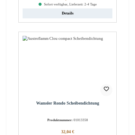
Sofort verfügbar, Lieferzeit: 2-4 Tage
Details
Wamsler Rondo Scheibendichtung
Produktnummer:
01013358
Regulärer Preis:
32,04 €