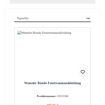
Wamsler Rondo Feuerraumauskleidung
Produktnummer:
01015560
Regulärer Preis: