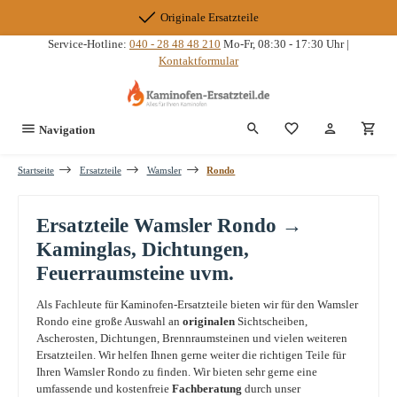
Zum Hauptinhalt springen
Originale Ersatzteile
Service-Hotline:
040 - 28 48 48 210
Mo-Fr, 08:30 - 17:30 Uhr |
Kontaktformular
Du hast 0 Produkte
Navigation
Startseite
Ersatzteile
Wamsler
Rondo
Ersatzteile Wamsler Rondo →
Kaminglas, Dichtungen,
Feuerraumsteine uvm.
Als Fachleute für Kaminofen-Ersatzteile bieten wir für den Wamsler
Rondo eine große Auswahl an
originalen
Sichtscheiben,
Ascherosten, Dichtungen, Brennraumsteinen und vielen weiteren
Ersatzteilen. Wir helfen Ihnen gerne weiter die richtigen Teile für
Ihren Wamsler Rondo zu finden. Wir bieten sehr gerne eine
umfassende und kostenfreie
Fachberatung
durch unser