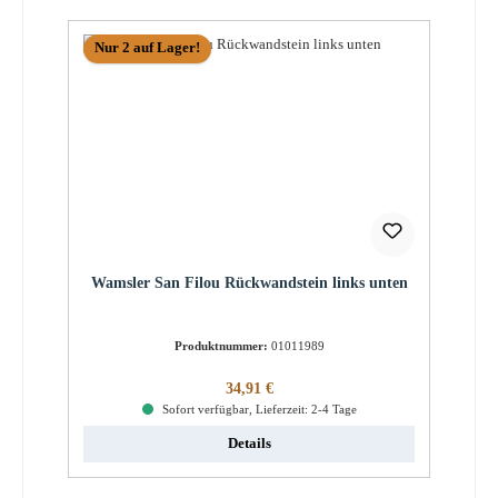
Nur 2 auf Lager!
Wamsler San Filou Rückwandstein links unten
Produktnummer:
01011989
Regulärer Preis:
34,91 €
Sofort verfügbar, Lieferzeit: 2-4 Tage
Details