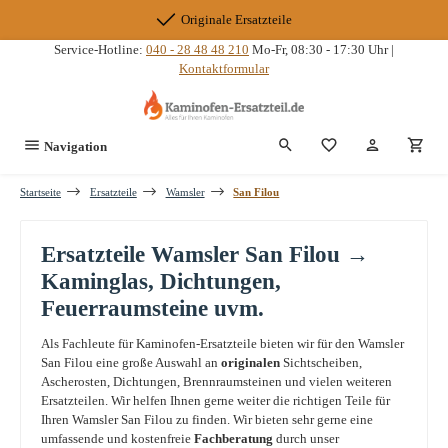
Zum Hauptinhalt springen
Originale Ersatzteile
Service-Hotline:
040 - 28 48 48 210
Mo-Fr, 08:30 - 17:30 Uhr |
Kontaktformular
Du hast 0 Produkte
Navigation
Startseite
Ersatzteile
Wamsler
San Filou
Ersatzteile Wamsler San Filou →
Kaminglas, Dichtungen,
Feuerraumsteine uvm.
Als Fachleute für Kaminofen-Ersatzteile bieten wir für den Wamsler
San Filou eine große Auswahl an
originalen
Sichtscheiben,
Ascherosten, Dichtungen, Brennraumsteinen und vielen weiteren
Ersatzteilen. Wir helfen Ihnen gerne weiter die richtigen Teile für
Ihren Wamsler San Filou zu finden. Wir bieten sehr gerne eine
umfassende und kostenfreie
Fachberatung
durch unser