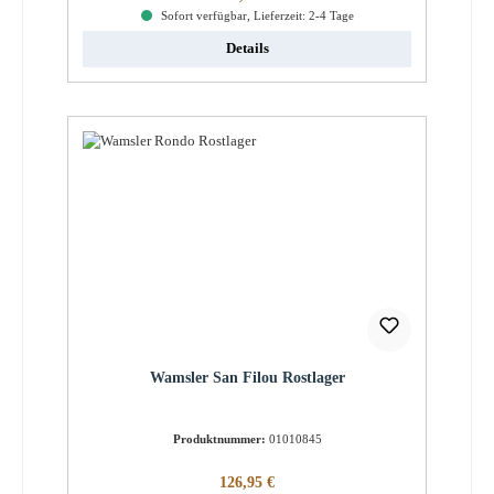
Sofort verfügbar, Lieferzeit: 2-4 Tage
Details
Wamsler San Filou Rostlager
Produktnummer:
01010845
Regulärer Preis:
126,95 €