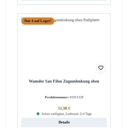
Nur 4 auf Lager!
Wamsler San Filou Zugumlenkung oben
Produktnummer:
01011228
Regulärer Preis:
51,98 €
Sofort verfügbar, Lieferzeit: 2-4 Tage
Details