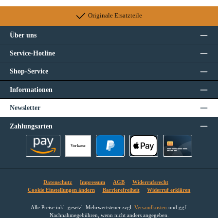
Originale Ersatzteile
Über uns
Service-Hotline
Shop-Service
Informationen
Newsletter
Zahlungsarten
Vorkasse
Amazon Pay
PayPal
Apple Pay
Kreditkarte
Datenschutz
Impressum
AGB
Widerrufsrecht
Cookie Einstellungen ändern
Barrierefreiheit
Widerruf erklären
Alle Preise inkl. gesetzl. Mehrwertsteuer zzgl.
Versandkosten
und ggf.
Nachnahmegebühren, wenn nicht anders angegeben.