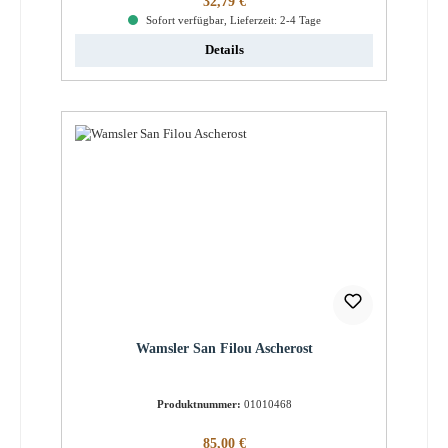
32,79 €
Sofort verfügbar, Lieferzeit: 2-4 Tage
Details
Wamsler San Filou Ascherost
Produktnummer:
01010468
Regulärer Preis:
85,00 €