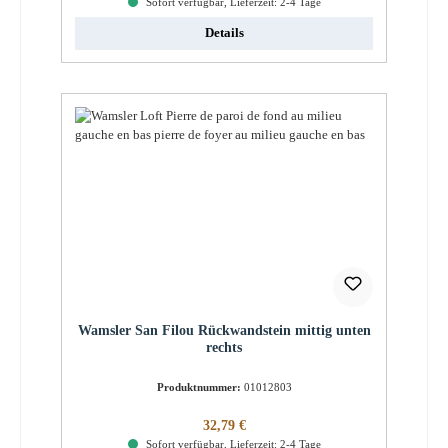
Sofort verfügbar, Lieferzeit: 2-4 Tage
Details
Wamsler San Filou Rückwandstein mittig unten
rechts
Produktnummer:
01012803
Regulärer Preis:
32,79 €
Sofort verfügbar, Lieferzeit: 2-4 Tage