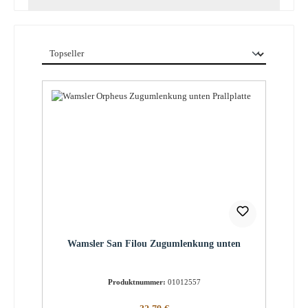
Wamsler San Filou Zugumlenkung unten
Produktnummer:
01012557
Regulärer Preis: