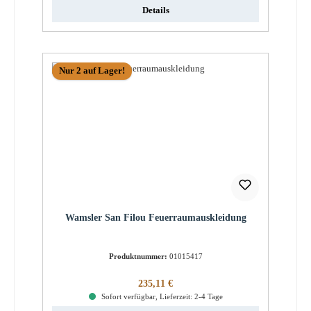
Details
Nur 2 auf Lager!
Wamsler San Filou Feuerraumauskleidung
Produktnummer:
01015417
Regulärer Preis:
235,11 €
Sofort verfügbar, Lieferzeit: 2-4 Tage