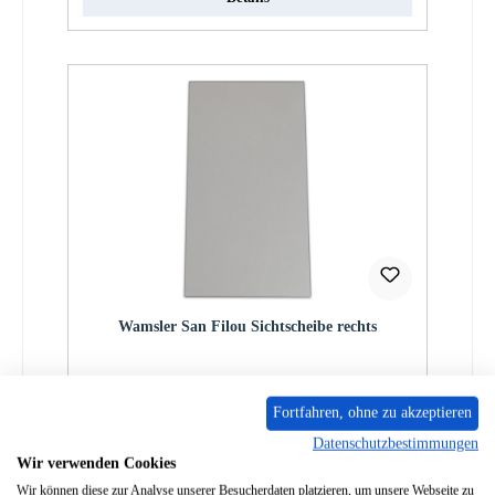
Wamsler San Filou Sichtscheibe rechts
Produktnummer:
01010972
Fortfahren, ohne zu akzeptieren
Regulärer Preis:
199,86 €
Datenschutzbestimmungen
Lieferzeit ca. 5-6 Wochen
Wir verwenden Cookies
Details
Wir können diese zur Analyse unserer Besucherdaten platzieren, um unsere Webseite zu