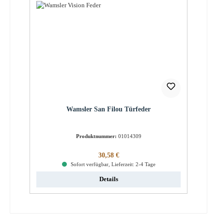
Wamsler San Filou Türfeder
Produktnummer:
01014309
Regulärer Preis:
30,58 €
Sofort verfügbar, Lieferzeit: 2-4 Tage
Details