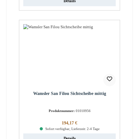
Details
Wamsler San Filou Sichtscheibe mittig
Produktnummer:
01010956
Regulärer Preis:
194,17 €
Sofort verfügbar, Lieferzeit: 2-4 Tage
Details