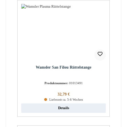
Wamsler San Filou Rüttelstange
Produktnummer:
01013491
Regulärer Preis:
32,79 €
Lieferzeit ca. 5-6 Wochen
Details