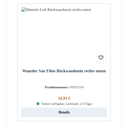
Wamsler San Filou Rückwandstein rechts unten
Produktnummer:
01012114
Regulärer Preis:
34,91 €
Sofort verfügbar, Lieferzeit: 2-4 Tage
Details