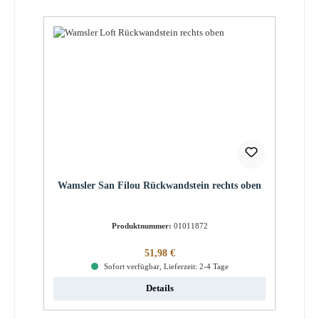
Wamsler San Filou Rückwandstein rechts oben
Produktnummer:
01011872
Regulärer Preis:
51,98 €
Sofort verfügbar, Lieferzeit: 2-4 Tage
Details