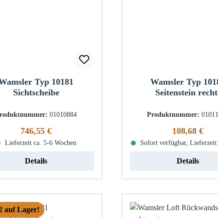
Wamsler Typ 10181
Wamsler Typ 101
Sichtscheibe
Seitenstein recht
roduktnummer:
01010884
Produktnummer:
0101
Regulärer Preis:
Regulärer Pr
746,55 €
108,68 €
Lieferzeit ca. 5-6 Wochen
Sofort verfügbar, Lieferzeit
Details
Details
2 auf Lager!