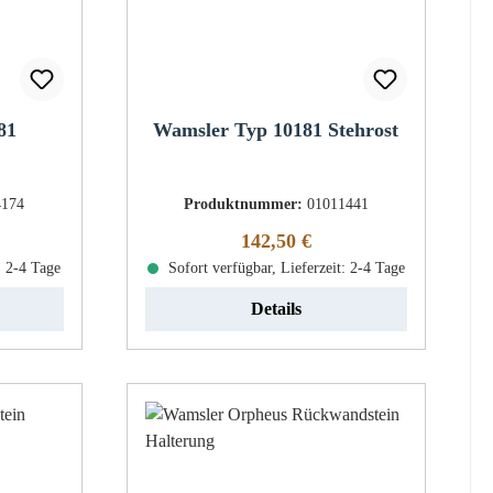
81
Wamsler Typ 10181 Stehrost
4174
Produktnummer:
01011441
eis:
Regulärer Preis:
142,50 €
: 2-4 Tage
Sofort verfügbar, Lieferzeit: 2-4 Tage
Details