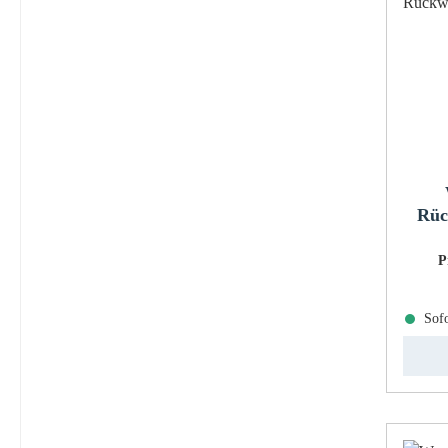
Rüc
P
Sofo