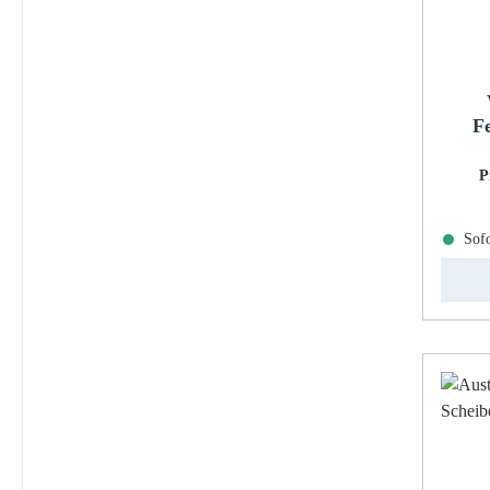
F
P
Sofo