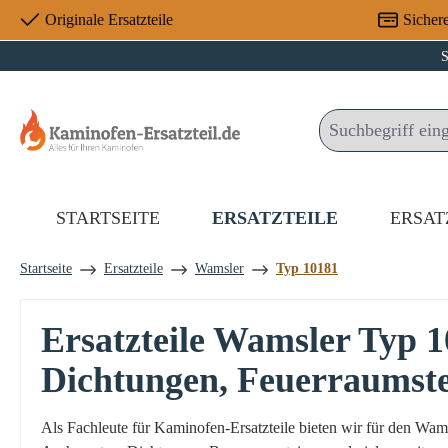
Originale Ersatzteile
Sicher
 Hauptinhalt springen
Zur Suche springen
Zur Hauptnavigation springen
S
STARTSEITE
ERSATZTEILE
ERSAT
Startseite
Ersatzteile
Wamsler
Typ 10181
Ersatzteile Wamsler Typ 
Dichtungen, Feuerraumst
Als Fachleute für Kaminofen-Ersatzteile bieten wir für den W