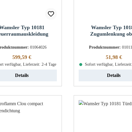
Wamsler Typ 10181
Wamsler Typ 101
euerraumauskleidung
Zugumlenkung ob
roduktnummer:
01064026
Produktnummer:
0101
Regulärer Preis:
Regulärer Pr
599,59 €
51,98 €
rt verfügbar, Lieferzeit: 2-4 Tage
Sofort verfügbar, Lieferzeit
Details
Details