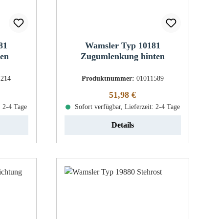
81
Wamsler Typ 10181
en
Zugumlenkung hinten
1214
Produktnummer:
01011589
eis:
Regulärer Preis:
51,98 €
: 2-4 Tage
Sofort verfügbar, Lieferzeit: 2-4 Tage
Details