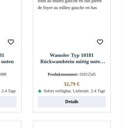
81
Wamsler Typ 10181
 unten
Rückwandstein mittig unten
links
2088
Produktnummer:
01012545
eis:
Regulärer Preis:
32,79 €
: 2-4 Tage
Sofort verfügbar, Lieferzeit: 2-4 Tage
Details