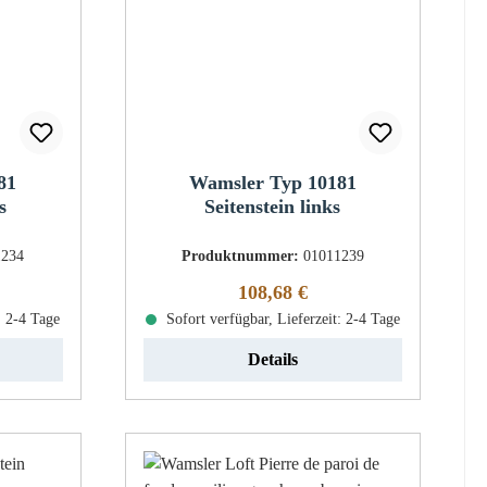
81
Wamsler Typ 10181
s
Seitenstein links
1234
Produktnummer:
01011239
eis:
Regulärer Preis:
108,68 €
: 2-4 Tage
Sofort verfügbar, Lieferzeit: 2-4 Tage
Details