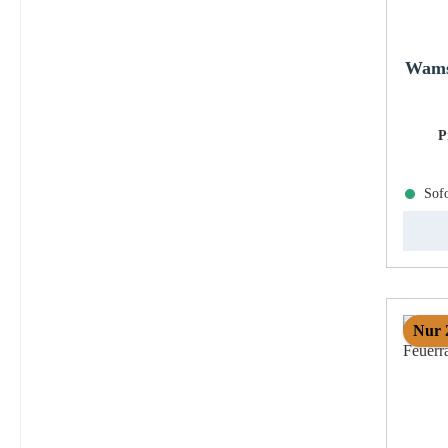
Wams
P
Sofo
Nur 