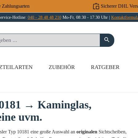
e Zahlungsarten
Sicherer DHL Ver
ervice-Hotline:
040 - 28 48 48 210
Mo-Fr, 08:30 - 17:30 Uhr |
Kontaktformul
ZTEILARTEN
ZUBEHÖR
RATGEBER
10181 → Kaminglas,
eine uvm.
amsler Typ 10181 eine große Auswahl an
originalen
Sichtscheiben,