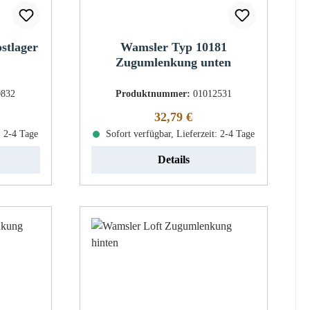
stlager
Wamsler Typ 10181
Zugumlenkung unten
0832
Produktnummer:
01012531
eis:
Regulärer Preis:
32,79 €
: 2-4 Tage
Sofort verfügbar, Lieferzeit: 2-4 Tage
Details