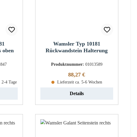
81
Wamsler Typ 10181
s oben
Rückwandstein Halterung
1847
Produktnummer:
01013589
eis:
Regulärer Preis:
88,27 €
: 2-4 Tage
Lieferzeit ca. 5-6 Wochen
Details