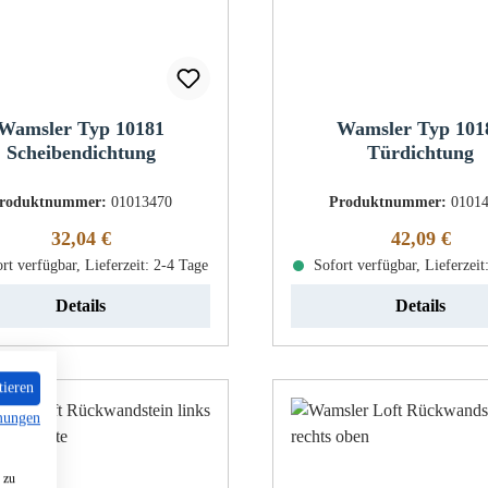
Wamsler Typ 10181
Wamsler Typ 101
Scheibendichtung
Türdichtung
roduktnummer:
01013470
Produktnummer:
0101
Regulärer Preis:
Regulärer Pr
32,04 €
42,09 €
rt verfügbar, Lieferzeit: 2-4 Tage
Sofort verfügbar, Lieferzeit
Details
Details
tieren
mungen
 zu