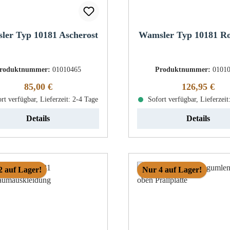
ler Typ 10181 Ascherost
Wamsler Typ 10181 Ro
roduktnummer:
01010465
Produktnummer:
0101
Regulärer Preis:
Regulärer Pr
85,00 €
126,95 €
rt verfügbar, Lieferzeit: 2-4 Tage
Sofort verfügbar, Lieferzeit
Details
Details
2 auf Lager!
Nur 4 auf Lager!