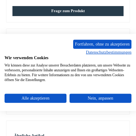
Frage zum Produkt
Fortfahren, ohne zu akzeptieren
Beschreibung
Datenschutzbestimmungen
Original Wasserschiff für den Küchenherd Wamsler Typ 130
Wir verwenden Cookies
Der Hersteller hat die Produktion dieses Artikels eingestellt.
Wir können diese zur Analyse unserer Besucherdaten platzieren, um unsere Webseite zu
So…
Mehr
verbessern, personalisierte Inhalte anzuzeigen und Ihnen ein großartiges Webseiten-
Erlebnis zu bieten. Für weitere Informationen zu den von uns verwendeten Cookies
Eigenschaften
öffnen Sie die Einstellungen.
Angaben zur Produktsicherheit
Alle akzeptieren
Nein, anpassen
Produktgalerie überspringen
Ähnliche Artikel