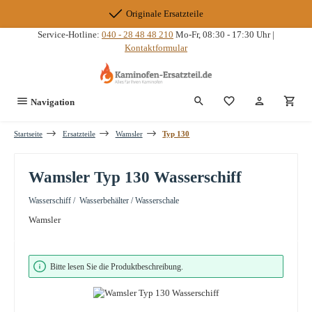
Zum Hauptinhalt springen
Originale Ersatzteile
Service-Hotline:
040 - 28 48 48 210
Mo-Fr, 08:30 - 17:30 Uhr |
Kontaktformular
Du hast 0 Produkte
Navigation
Startseite
Ersatzteile
Wamsler
Typ 130
Wamsler Typ 130 Wasserschiff
Wasserschiff / Wasserbehälter / Wasserschale
Wamsler
Bildergalerie überspringen
Bitte lesen Sie die Produktbeschreibung.