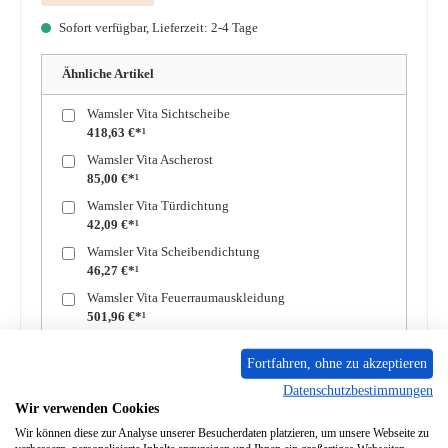
Sofort verfügbar, Lieferzeit: 2-4 Tage
Ähnliche Artikel
Wamsler Vita Sichtscheibe
418,63 €*¹
Wamsler Vita Ascherost
85,00 €*¹
Wamsler Vita Türdichtung
42,09 €*¹
Wamsler Vita Scheibendichtung
46,27 €*¹
Wamsler Vita Feuerraumauskleidung
501,96 €*¹
Produkt Anzahl: Gib den gewünschten Wert ein oder benutze die Schaltflächen um die A
Fortfahren, ohne zu akzeptieren
In den Warenkorb
Datenschutzbestimmungen
Wir verwenden Cookies
Zum Merkzettel hinzufügen
Wir können diese zur Analyse unserer Besucherdaten platzieren, um unsere Webseite zu