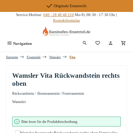
Zum Hauptinhalt springen
Originale Ersatzteile
Service-Hotline:
040 - 28 48 48 210
Mo-Fr, 08:30 - 17:30 Uhr |
Kontaktformular
Du hast 0 Produkte
Navigation
Startseite
Ersatzteile
Wamsler
Vita
Wamsler Vita Rückwandstein rechts
oben
Rückwandstein / Brennraumstein / Feuerraumstein
Wamsler
Bildergalerie überspringen
Bitte lesen Sie die Produktbeschreibung.