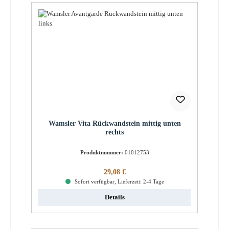
Wamsler Vita Rückwandstein mittig unten
rechts
Produktnummer:
01012753
Regulärer Preis:
29,08 €
Sofort verfügbar, Lieferzeit: 2-4 Tage
Details