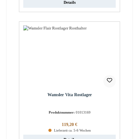
Details
Wamsler Vita Rostlager
Produktnummer:
01013169
Regulärer Preis:
119,20 €
Lieferzeit ca. 5-6 Wochen