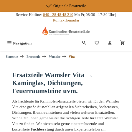
Zum Hauptinhalt springen
Originale Ersatzteile
Service-Hotline:
040 - 28 48 48 210
Mo-Fr, 08:30 - 17:30 Uhr |
Kontaktformular
Du hast 0 Produkte
Navigation
Startseite
Ersatzteile
Wamsler
Vita
Ersatzteile Wamsler Vita →
Kaminglas, Dichtungen,
Feuerraumsteine uvm.
Als Fachleute für Kaminofen-Ersatzteile bieten wir für den Wamsler
Vita eine große Auswahl an
originalen
Sichtscheiben, Ascherosten,
Dichtungen, Brennraumsteinen und vielen weiteren Ersatzteilen.
Wir helfen Ihnen gerne weiter die richtigen Teile für Ihren Wamsler
Vita zu finden. Wir bieten sehr gerne eine umfassende und
kostenfreie
Fachberatung
durch unser Expertentelefon an.