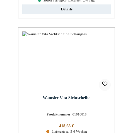
Sofort verfügbar, Lieferzeit: 2-4 Tage
Details
Wamsler Vita Sichtscheibe
Produktnummer:
01010810
Regulärer Preis:
418,63 €
Lieferzeit ca. 5-6 Wochen