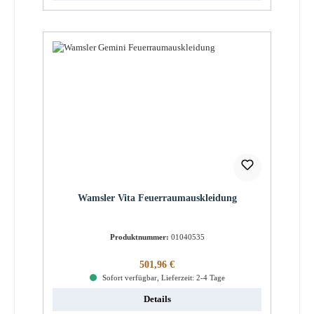
Wamsler Vita Feuerraumauskleidung
Produktnummer:
01040535
Regulärer Preis:
501,96 €
Sofort verfügbar, Lieferzeit: 2-4 Tage
Details