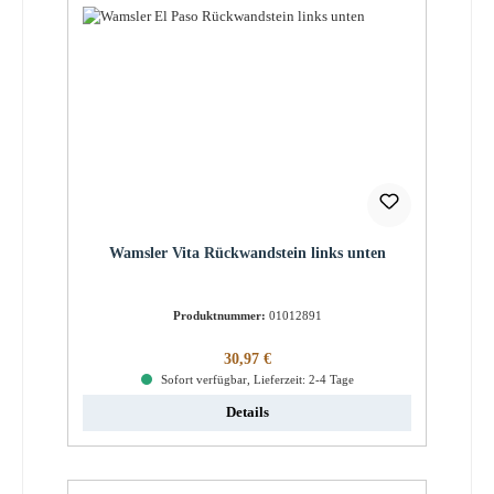
Wamsler Vita Rückwandstein links unten
Produktnummer:
01012891
Regulärer Preis:
30,97 €
Sofort verfügbar, Lieferzeit: 2-4 Tage
Details