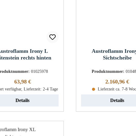
ustroflamm Irony L
Austroflamm Iron
itenstein rechts hinten
Sichtscheibe
roduktnummer:
01025978
Produktnummer:
0104
Regulärer Preis:
Regulärer Pre
63,98 €
2.160,96 €
rt verfügbar, Lieferzeit: 2-4 Tage
Lieferzeit ca. 7-8 Wo
Details
Details