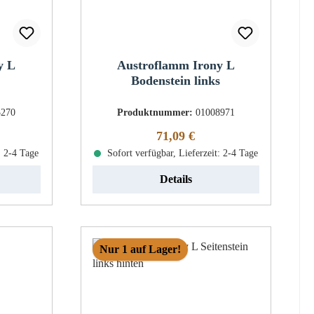
y L
Austroflamm Irony L
Bodenstein links
3270
Produktnummer:
01008971
eis:
Regulärer Preis:
71,09 €
: 2-4 Tage
Sofort verfügbar, Lieferzeit: 2-4 Tage
Details
Nur 1 auf Lager!