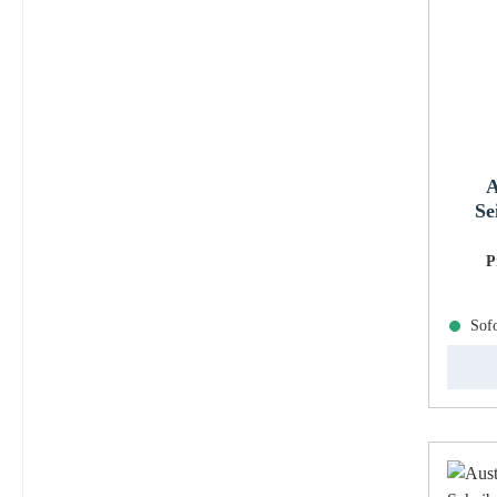
A
Se
P
Sofo