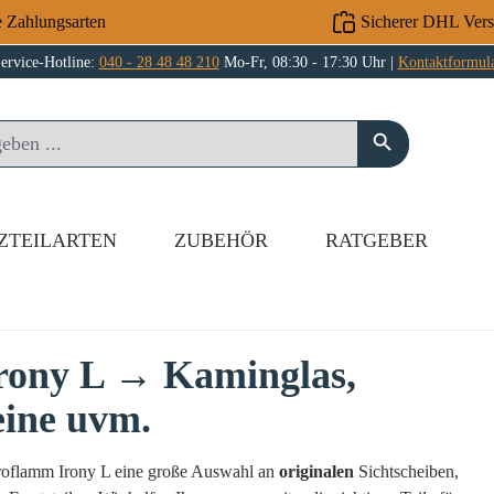
e Zahlungsarten
Sicherer DHL Ver
ervice-Hotline:
040 - 28 48 48 210
Mo-Fr, 08:30 - 17:30 Uhr |
Kontaktformul
ZTEILARTEN
ZUBEHÖR
RATGEBER
Irony L → Kaminglas,
eine uvm.
stroflamm Irony L eine große Auswahl an
originalen
Sichtscheiben,