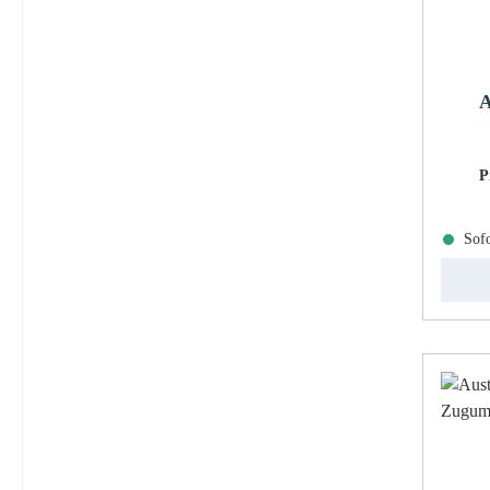
A
P
Sofo