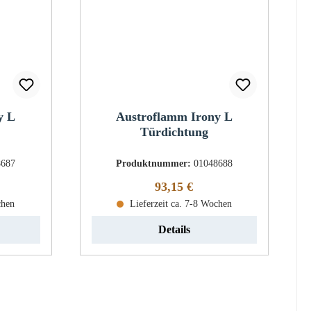
y L
Austroflamm Irony L
Türdichtung
8687
Produktnummer:
01048688
is:
Regulärer Preis:
93,15 €
chen
Lieferzeit ca. 7-8 Wochen
Details