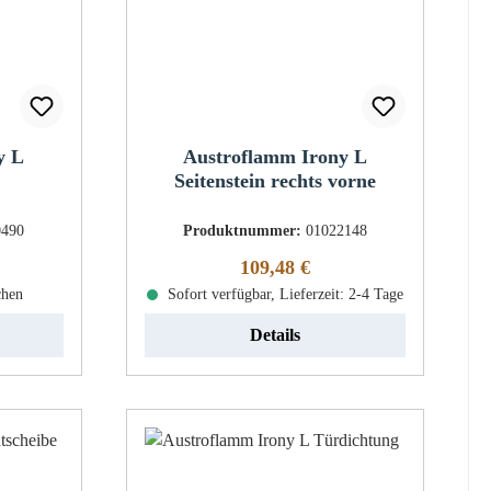
y L
Austroflamm Irony L
Seitenstein rechts vorne
0490
Produktnummer:
01022148
eis:
Regulärer Preis:
109,48 €
chen
Sofort verfügbar, Lieferzeit: 2-4 Tage
Details