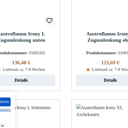
ustroflamm Irony L
Austroflamm Iron
ugumlenkung unten
Zugumlenkung ob
roduktnummer:
01003265
Produktnummer:
0100
Regulärer Preis:
Regulärer Pr
136,48 €
123,69 €
Lieferzeit ca. 7-8 Wochen
Lieferzeit ca. 7-8 Wo
Details
Details
tieren
mungen
 zu