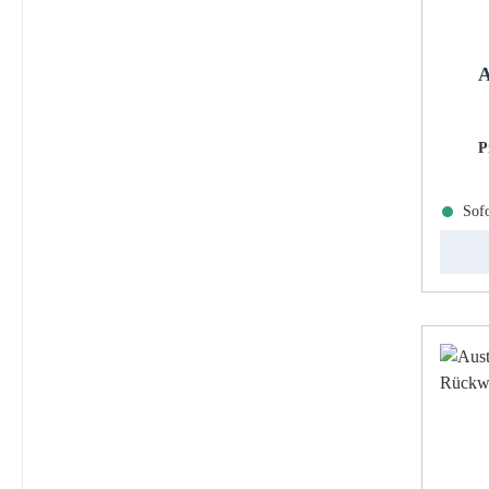
A
P
Sofo