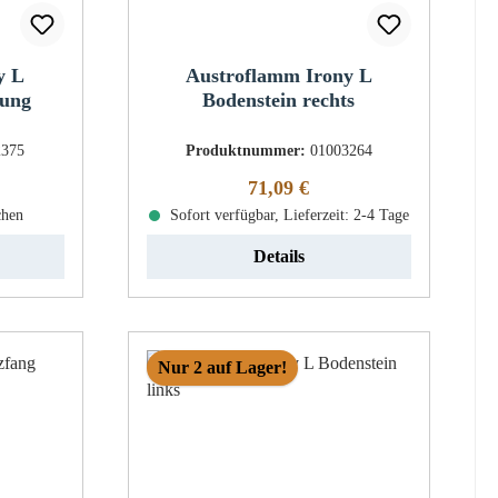
y L
Austroflamm Irony L
dung
Bodenstein rechts
2375
Produktnummer:
01003264
eis:
Regulärer Preis:
71,09 €
chen
Sofort verfügbar, Lieferzeit: 2-4 Tage
Details
Nur 2 auf Lager!