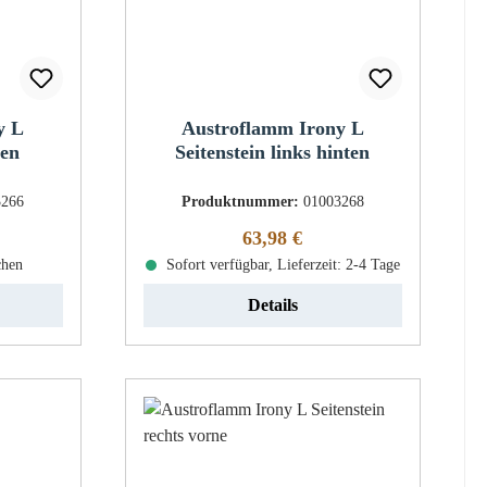
y L
Austroflamm Irony L
en
Seitenstein links hinten
3266
Produktnummer:
01003268
eis:
Regulärer Preis:
63,98 €
chen
Sofort verfügbar, Lieferzeit: 2-4 Tage
Details