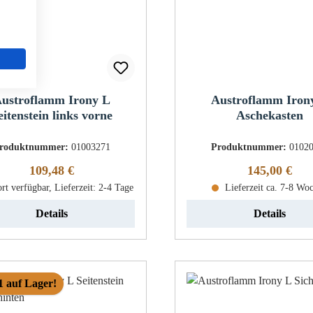
ustroflamm Irony L
Austroflamm Iron
eitenstein links vorne
Aschekasten
roduktnummer:
01003271
Produktnummer:
0102
Regulärer Preis:
Regulärer Pr
109,48 €
145,00 €
rt verfügbar, Lieferzeit: 2-4 Tage
Lieferzeit ca. 7-8 Wo
Details
Details
1 auf Lager!