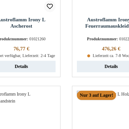
ustroflamm Irony L
Austroflamm Iron
Ascherost
Feuerraumausklei
roduktnummer:
01021260
Produktnummer:
0102
Regulärer Preis:
Regulärer Pr
76,77 €
476,26 €
rt verfügbar, Lieferzeit: 2-4 Tage
Lieferzeit ca. 7-8 Wo
Details
Details
Nur 3 auf Lager!