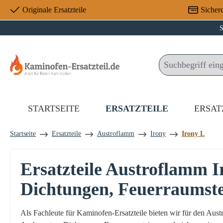
Originale Ersatzteile
Sicher
 Hauptinhalt springen
Zur Suche springen
Zur Hauptnavigation springen
S
STARTSEITE
ERSATZTEILE
ERSAT
Startseite
Ersatzteile
Austroflamm
Irony
Irony L
Ersatzteile Austroflamm 
Dichtungen, Feuerraumst
Als Fachleute für Kaminofen-Ersatzteile bieten wir für den Au