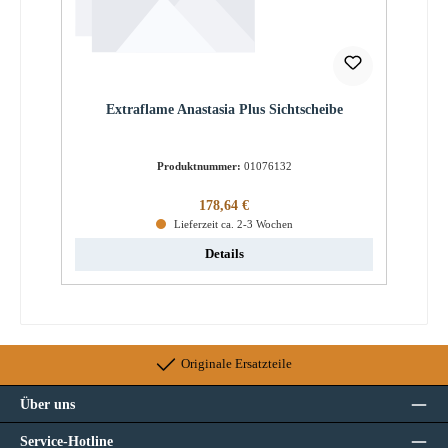
Extraflame Anastasia Plus Sichtscheibe
Produktnummer:
01076132
Regulärer Preis:
178,64 €
Lieferzeit ca. 2-3 Wochen
Details
Originale Ersatzteile
Über uns
Service-Hotline