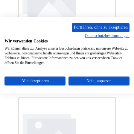
Fortfahren, ohne zu akzeptieren
Datenschutzbestimmungen
Extraflame Souvenir Lux Sichtscheibe
Wir verwenden Cookies
Wir können diese zur Analyse unserer Besucherdaten platzieren, um unsere Webseite zu
verbessern, personalisierte Inhalte anzuzeigen und Ihnen ein großartiges Webseiten-
Produktnummer:
01070612
Erlebnis zu bieten. Für weitere Informationen zu den von uns verwendeten Cookies
öffnen Sie die Einstellungen.
Regulärer Preis:
266,80 €
Lieferzeit ca. 2-3 Wochen
Details
Alle akzeptieren
Nein, anpassen