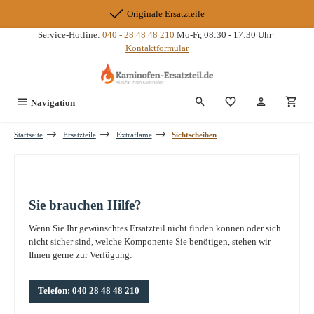
Zum Hauptinhalt springen
Originale Ersatzteile
Service-Hotline:
040 - 28 48 48 210
Mo-Fr, 08:30 - 17:30 Uhr |
Kontaktformular
Du hast 0 Produkte
Navigation
Startseite
Ersatzteile
Extraflame
Sichtscheiben
Sie brauchen Hilfe?
Wenn Sie Ihr gewünschtes Ersatzteil nicht finden können oder sich
nicht sicher sind, welche Komponente Sie benötigen, stehen wir
Ihnen gerne zur Verfügung:
Telefon: 040 28 48 48 210