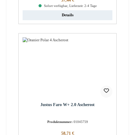
57,44 €
Sofort verfügbar, Lieferzeit: 2-4 Tage
Details
Justus Faro W+ 2.0 Ascherost
Produktnummer:
01045759
Regulärer Preis:
58,71 €