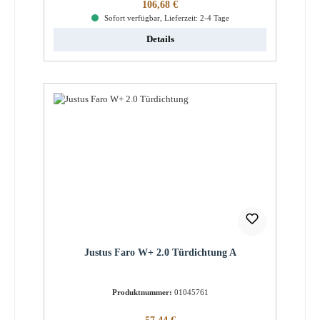
Regulärer Preis:
106,68 €
Sofort verfügbar, Lieferzeit: 2-4 Tage
Details
Justus Faro W+ 2.0 Türdichtung A
Produktnummer:
01045761
Regulärer Preis: