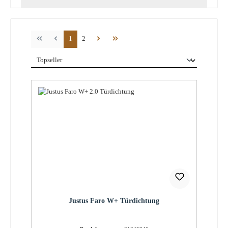
Seite
Seite
1
2
Justus Faro W+ Türdichtung