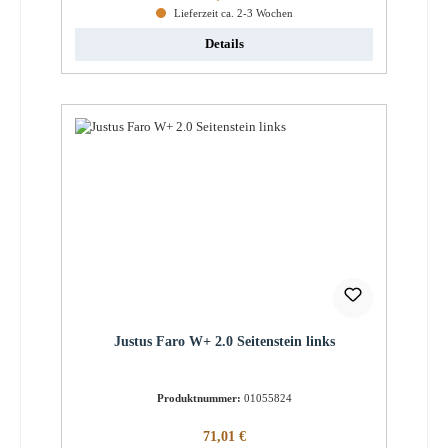
Lieferzeit ca. 2-3 Wochen
Details
Justus Faro W+ 2.0 Seitenstein links
Produktnummer:
01055824
Regulärer Preis:
71,01 €