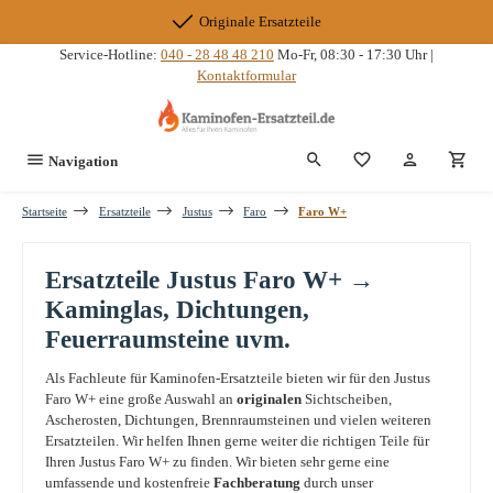
Zum Hauptinhalt springen
Originale Ersatzteile
Service-Hotline:
040 - 28 48 48 210
Mo-Fr, 08:30 - 17:30 Uhr |
Kontaktformular
Du hast 0 Produkte
Navigation
Startseite
Ersatzteile
Justus
Faro
Faro W+
Ersatzteile Justus Faro W+ →
Kaminglas, Dichtungen,
Feuerraumsteine uvm.
Als Fachleute für Kaminofen-Ersatzteile bieten wir für den Justus
Faro W+ eine große Auswahl an
originalen
Sichtscheiben,
Ascherosten, Dichtungen, Brennraumsteinen und vielen weiteren
Ersatzteilen. Wir helfen Ihnen gerne weiter die richtigen Teile für
Ihren Justus Faro W+ zu finden. Wir bieten sehr gerne eine
umfassende und kostenfreie
Fachberatung
durch unser