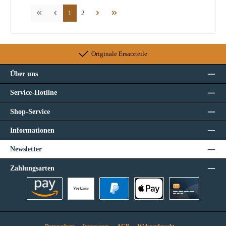
Seite
Seite
1
2
Originale Ersatzteile
Über uns
Service-Hotline
Shop-Service
Informationen
Newsletter
Zahlungsarten
Vorkasse
Amazon Pay
PayPal
Apple Pay
Kreditkarte