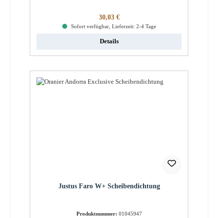
Regulärer Preis:
30,03 €
Sofort verfügbar, Lieferzeit: 2-4 Tage
Details
Justus Faro W+ Scheibendichtung
Produktnummer:
01045947