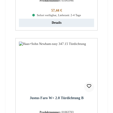
Produktnummer:
01045946
Regulärer Preis:
57,44 €
Sofort verfügbar, Lieferzeit: 2-4 Tage
Details
Justus Faro W+ 2.0 Türdichtung B
Produktnummer:
01063703