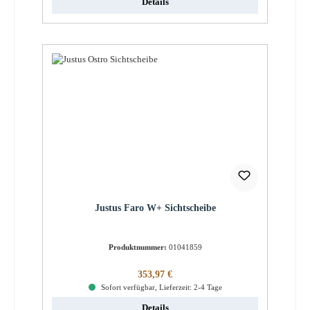
Details
Justus Faro W+ Sichtscheibe
Produktnummer:
01041859
Regulärer Preis:
353,97 €
Sofort verfügbar, Lieferzeit: 2-4 Tage
Details