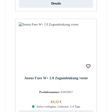
Details
Justus Faro W+ 2.0 Zugumlenkung vorne
Produktnummer:
01055827
Regulärer Preis:
63,12 €
Sofort verfügbar, Lieferzeit: 2-4 Tage