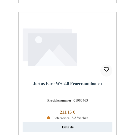
Justus Faro W+ 2.0 Feuerraumboden
Produktnummer:
01066463
Regulärer Preis:
211,15 €
Lieferzeit ca. 2-3 Wochen
Details