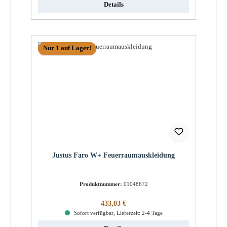
Details
Nur 1 auf Lager!
Justus Faro W+ Feuerraumauskleidung
Produktnummer:
01048672
Regulärer Preis:
433,03 €
Sofort verfügbar, Lieferzeit: 2-4 Tage