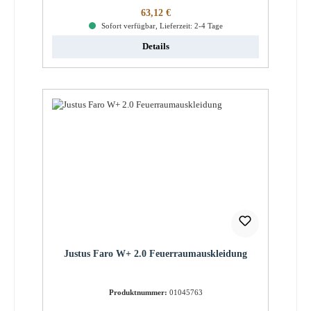
Regulärer Preis:
63,12 €
Sofort verfügbar, Lieferzeit: 2-4 Tage
Details
Justus Faro W+ 2.0 Feuerraumauskleidung
Produktnummer:
01045763