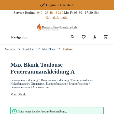
Zum Hauptinhalt springen
Originale Ersatzteile
Service-Hotline:
040 - 28 48 48 210
Mo-Fr, 08:30 - 17:30 Uhr |
Kontaktformular
Du hast 0 Produkte
Navigation
Startseite
Ersatzteile
Max Blank
Toulouse
Max Blank Toulouse
Feuerraumauskleidung A
Feuerraumauskleidung / Brennraumauskleidung / Brennraumsteine /
Holzofensteine / Ofensteine / Kaminofensteine / Brennofensteine /
Feuerraumsteine / Ausmauerung
Max Blank
Bildergalerie überspringen
Bitte lesen Sie die Produktbeschreibung.