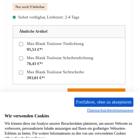
Nur noch 9 lieferbar
Sofort verfügbar, Lieferzeit: 2-4 Tage
Ähnliche Artikel
Max Blank Toulouse Türdichtung
95,51 €*¹
Max Blank Toulouse Scheibendichtung
76,45 €*¹
Max Blank Toulouse Sichtscheibe
393,01 €*¹
Produkt Anzahl: Gib den gewünschten Wert ein oder benutze die Schaltflächen um die A
In den Warenkorb
Fortfahren, ohne zu akzeptieren
Datenschutzbestimmungen
Zum Merkzettel hinzufügen
Wir verwenden Cookies
Wir können diese zur Analyse unserer Besucherdaten platzieren, um unsere Webseite zu
Frage zum Produkt
verbessern, personalisierte Inhalte anzuzeigen und Ihnen ein großartiges Webseiten-
Erlebnis zu bieten. Für weitere Informationen zu den von uns verwendeten Cookies