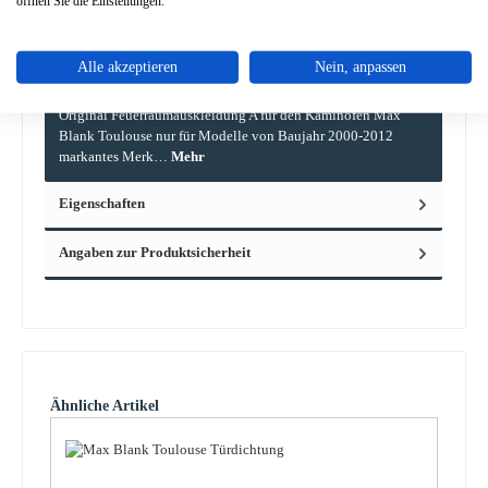
öffnen Sie die Einstellungen.
Alle akzeptieren
Nein, anpassen
Beschreibung
Original Feuerraumauskleidung A für den Kaminofen Max
Blank Toulouse nur für Modelle von Baujahr 2000-2012
markantes Merk…
Mehr
Eigenschaften
Angaben zur Produktsicherheit
Produktgalerie überspringen
Ähnliche Artikel