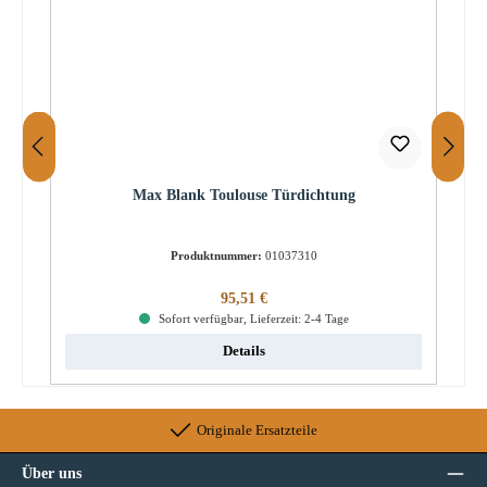
Max Blank Toulouse Türdichtung
Produktnummer:
01037310
Regulärer Preis:
95,51 €
Sofort verfügbar, Lieferzeit: 2-4 Tage
Details
Originale Ersatzteile
Über uns