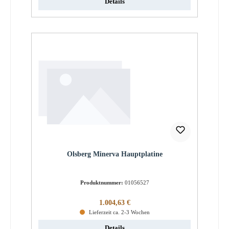
Details
Olsberg Minerva Hauptplatine
Produktnummer:
01056527
Regulärer Preis:
1.004,63 €
Lieferzeit ca. 2-3 Wochen
Details