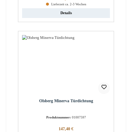
Lieferzeit ca. 2-3 Wochen
Details
Olsberg Minerva Türdichtung
Produktnummer:
01007597
Regulärer Preis:
147,40 €