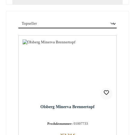
Olsberg Minerva Brennertopf
Produktnummer:
01007733
Regulärer Preis: