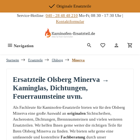
Zum Hauptinhalt springen
Originale Ersatzteile
Service-Hotline:
040 - 28 48 48 210
Mo-Fr, 08:30 - 17:30 Uhr |
Kontaktformular
Du hast 0 Produkte
Navigation
Startseite
Ersatzteile
Olsberg
Minerva
Ersatzteile Olsberg Minerva →
Kaminglas, Dichtungen,
Feuerraumsteine uvm.
Als Fachleute für Kaminofen-Ersatzteile bieten wir für den Olsberg
Minerva eine große Auswahl an
originalen
Sichtscheiben,
Ascherosten, Dichtungen, Brennraumsteinen und vielen weiteren
Ersatzteilen. Wir helfen Ihnen gerne weiter die richtigen Teile für
Ihren Olsberg Minerva zu finden. Wir bieten sehr gerne eine
umfassende und kostenfreie
Fachberatung
durch unser