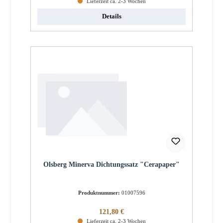
Lieferzeit ca. 2-3 Wochen
Details
Olsberg Minerva Dichtungssatz "Cerapaper"
Produktnummer:
01007596
Regulärer Preis:
121,80 €
Lieferzeit ca. 2-3 Wochen