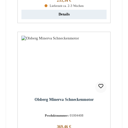
253,34 €
Lieferzeit ca. 2-3 Wochen
Details
Olsberg Minerva Schneckenmotor
Produktnummer:
01004408
Regulärer Preis:
369,46 €