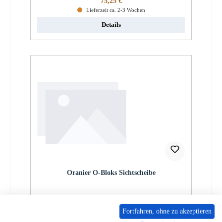
75,25 €
Lieferzeit ca. 2-3 Wochen
Details
Oranier O-Bloks Sichtscheibe
Produktnummer:
01072702
Fortfahren, ohne zu akzeptieren
Regulärer Preis:
1.526,90 €