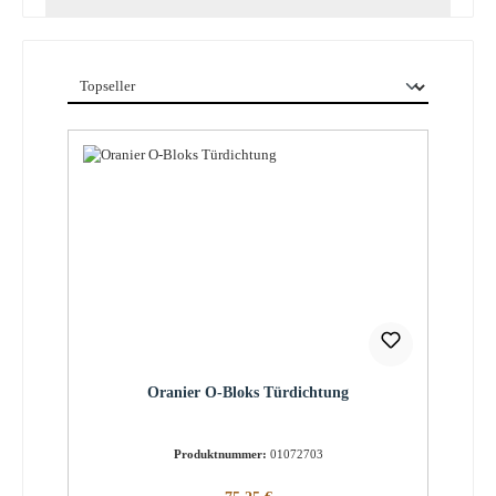
Oranier O-Bloks Türdichtung
Produktnummer:
01072703
Regulärer Preis: