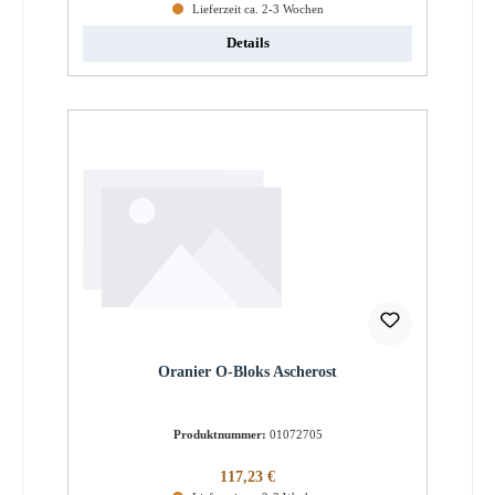
Lieferzeit ca. 2-3 Wochen
Details
Oranier O-Bloks Ascherost
Produktnummer:
01072705
Regulärer Preis:
117,23 €