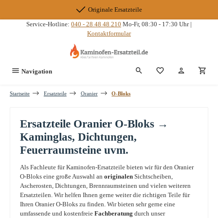
Zum Hauptinhalt springen
Originale Ersatzteile
Service-Hotline:
040 - 28 48 48 210
Mo-Fr, 08:30 - 17:30 Uhr |
Kontaktformular
Du hast 0 Produkte
Navigation
Startseite
Ersatzteile
Oranier
O-Bloks
Ersatzteile Oranier O-Bloks →
Kaminglas, Dichtungen,
Feuerraumsteine uvm.
Als Fachleute für Kaminofen-Ersatzteile bieten wir für den Oranier
O-Bloks eine große Auswahl an
originalen
Sichtscheiben,
Ascherosten, Dichtungen, Brennraumsteinen und vielen weiteren
Ersatzteilen. Wir helfen Ihnen gerne weiter die richtigen Teile für
Ihren Oranier O-Bloks zu finden. Wir bieten sehr gerne eine
umfassende und kostenfreie
Fachberatung
durch unser