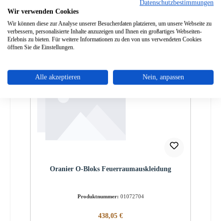
Datenschutzbestimmungen
Lieferzeit ca. 2-3 Wochen
Wir verwenden Cookies
Details
Wir können diese zur Analyse unserer Besucherdaten platzieren, um unsere Webseite zu
verbessern, personalisierte Inhalte anzuzeigen und Ihnen ein großartiges Webseiten-
Erlebnis zu bieten. Für weitere Informationen zu den von uns verwendeten Cookies
öffnen Sie die Einstellungen.
Alle akzeptieren
Nein, anpassen
Oranier O-Bloks Feuerraumauskleidung
Produktnummer:
01072704
Regulärer Preis:
438,05 €