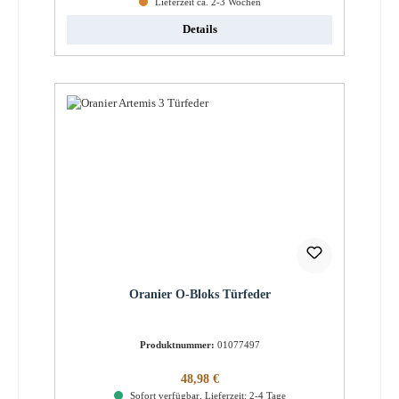
Lieferzeit ca. 2-3 Wochen
Details
Oranier O-Bloks Türfeder
Produktnummer:
01077497
Regulärer Preis:
48,98 €
Sofort verfügbar, Lieferzeit: 2-4 Tage