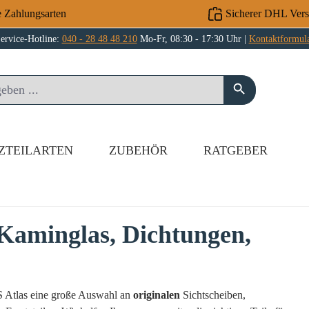
e Zahlungsarten
Sicherer DHL Ver
ervice-Hotline:
040 - 28 48 48 210
Mo-Fr, 08:30 - 17:30 Uhr |
Kontaktformul
ZTEILARTEN
ZUBEHÖR
RATGEBER
 Kaminglas, Dichtungen,
IS Atlas eine große Auswahl an
originalen
Sichtscheiben,