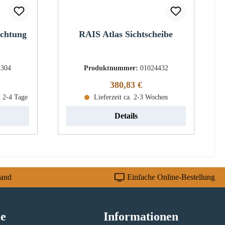
ichtung
RAIS Atlas Sichtscheibe
2304
Produktnummer:
01024432
eis:
Regulärer Preis:
380,83 €
: 2-4 Tage
Lieferzeit ca. 2-3 Wochen
Details
sand
Einfache Online-Bestellung
ce
Informationen