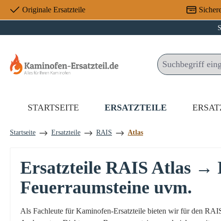
Originale Ersatzteile
Sicher
 Hauptinhalt springen
Zur Suche springen
Zur Hauptnavigation springen
S
STARTSEITE
ERSATZTEILE
ERSAT
Startseite
Ersatzteile
RAIS
Atlas
Ersatzteile RAIS Atlas →
Feuerraumsteine uvm.
Als Fachleute für Kaminofen-Ersatzteile bieten wir für den RA