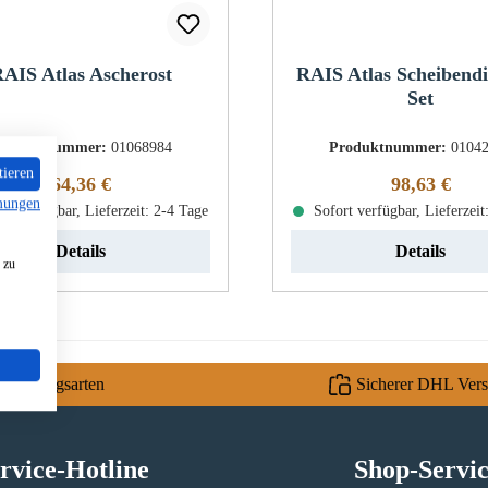
AIS Atlas Ascherost
RAIS Atlas Scheibend
Set
roduktnummer:
01068984
Produktnummer:
0104
tieren
Regulärer Preis:
Regulärer Pr
64,36 €
98,63 €
mungen
rt verfügbar, Lieferzeit: 2-4 Tage
Sofort verfügbar, Lieferzeit
Details
Details
 zu
e Zahlungsarten
Sicherer DHL Ver
rvice-Hotline
Shop-Servi