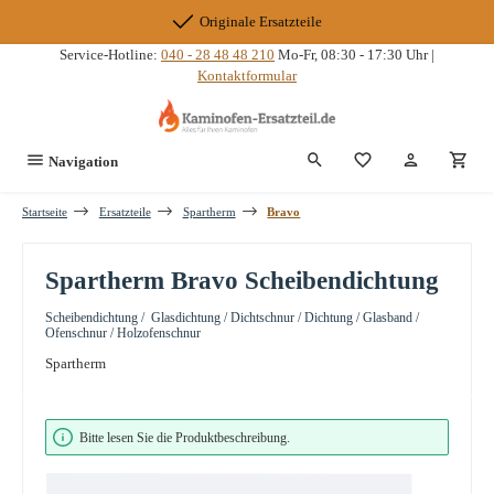
Zum Hauptinhalt springen
Originale Ersatzteile
Service-Hotline:
040 - 28 48 48 210
Mo-Fr, 08:30 - 17:30 Uhr |
Kontaktformular
Du hast 0 Produkte
Navigation
Startseite
Ersatzteile
Spartherm
Bravo
Spartherm Bravo Scheibendichtung
Scheibendichtung / Glasdichtung / Dichtschnur / Dichtung / Glasband /
Ofenschnur / Holzofenschnur
Spartherm
Bildergalerie überspringen
Bitte lesen Sie die Produktbeschreibung.