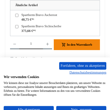
Ähnliche Artikel
Spartherm Bravo Ascherost
48,75 €*¹
Spartherm Bravo Sichtscheibe
375,66 €*¹
Produkt Anzahl: Gib den gewünschten Wert ein oder benutze die Schaltflächen um die A
In den Warenkorb
Zum Merkzettel hinzufügen
Fortfahren, ohne zu akzeptieren
Frage zum Produkt
Datenschutzbestimmungen
Wir verwenden Cookies
Wir können diese zur Analyse unserer Besucherdaten platzieren, um unsere Webseite zu
verbessern, personalisierte Inhalte anzuzeigen und Ihnen ein großartiges Webseiten-
Erlebnis zu bieten. Für weitere Informationen zu den von uns verwendeten Cookies
öffnen Sie die Einstellungen.
Beschreibung
Original Scheibendichtung für den Kamineinsatz Spartherm
Bravo Bitte gleichen Sie die Dichtung vorab mit der bisher
Alle akzeptieren
Nein, anpassen