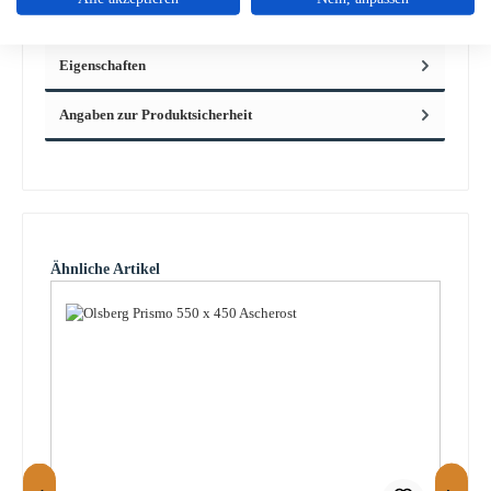
verba…
Mehr
Eigenschaften
Angaben zur Produktsicherheit
Produktgalerie überspringen
Ähnliche Artikel