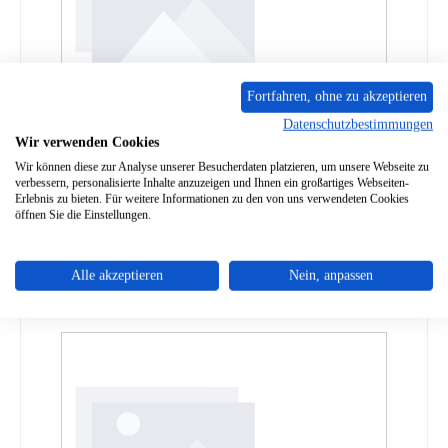
Fortfahren, ohne zu akzeptieren
Datenschutzbestimmungen
Spartherm Varia 1VX H2O Türdichtung Set
Wir verwenden Cookies
Wir können diese zur Analyse unserer Besucherdaten platzieren, um unsere Webseite zu
verbessern, personalisierte Inhalte anzuzeigen und Ihnen ein großartiges Webseiten-
Produktnummer:
01076081
Erlebnis zu bieten. Für weitere Informationen zu den von uns verwendeten Cookies
öffnen Sie die Einstellungen.
Regulärer Preis:
119,85 €
Lieferzeit ca. 2-3 Wochen
Details
Alle akzeptieren
Nein, anpassen