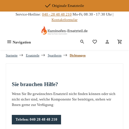
Zum Hauptinhalt springen
Originale Ersatzteile
Service-Hotline:
040 - 28 48 48 210
Mo-Fr, 08:30 - 17:30 Uhr |
Kontaktformular
Du hast 0 Produkte
Navigation
Startseite
Ersatzteile
Spartherm
Dichtungen
Sie brauchen Hilfe?
Wenn Sie Ihr gewünschtes Ersatzteil nicht finden können oder sich
nicht sicher sind, welche Komponente Sie benötigen, stehen wir
Ihnen gerne zur Verfügung:
Telefon: 040 28 48 48 210