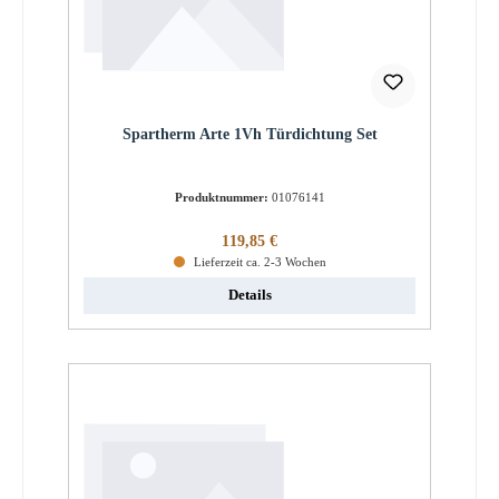
Spartherm Arte 1Vh Türdichtung Set
Produktnummer:
01076141
Regulärer Preis:
119,85 €
Lieferzeit ca. 2-3 Wochen
Details