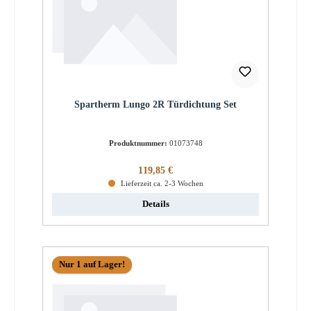
Spartherm Lungo 2R Türdichtung Set
Produktnummer:
01073748
Regulärer Preis:
119,85 €
Lieferzeit ca. 2-3 Wochen
Details
Nur 1 auf Lager!