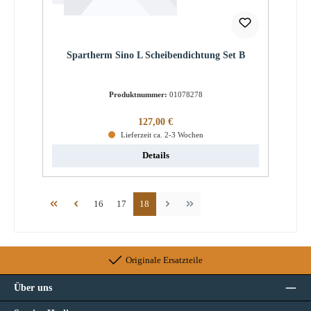
Spartherm Sino L Scheibendichtung Set B
Produktnummer:
01078278
Regulärer Preis:
127,00 €
Lieferzeit ca. 2-3 Wochen
Details
Seite
Seite
Seite
16
17
18
Originale Ersatzteile
Über uns