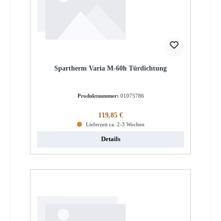
Spartherm Varia M-60h Türdichtung
Produktnummer:
01075786
Regulärer Preis:
119,85 €
Lieferzeit ca. 2-3 Wochen
Details