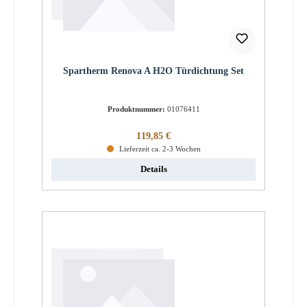
Spartherm Renova A H2O Türdichtung Set
Produktnummer:
01076411
Regulärer Preis:
119,85 €
Lieferzeit ca. 2-3 Wochen
Details