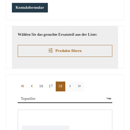
Kontaktformular
Wählen Sie das gesuchte Ersatzteil aus der Liste:
Produkte filtern
Seite
Seite
Seite
16
17
18