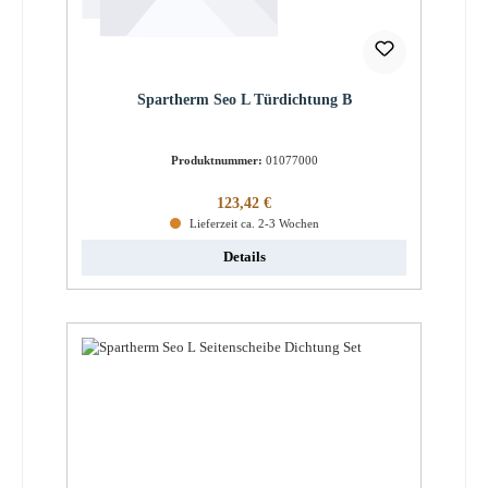
Spartherm Seo L Türdichtung B
Produktnummer:
01077000
Regulärer Preis:
123,42 €
Lieferzeit ca. 2-3 Wochen
Details