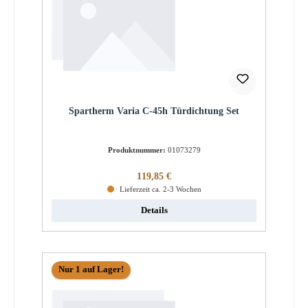
Spartherm Varia C-45h Türdichtung Set
Produktnummer:
01073279
Regulärer Preis:
119,85 €
Lieferzeit ca. 2-3 Wochen
Details
Nur 1 auf Lager!