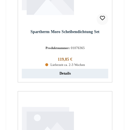
Spartherm Moro Scheibendichtung Set
Produktnummer:
01076365
Regulärer Preis:
119,85 €
Lieferzeit ca. 2-3 Wochen
Details