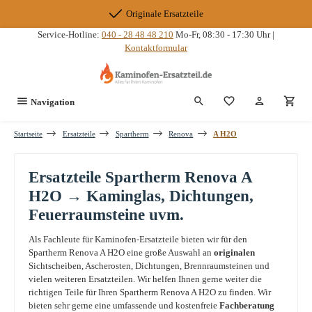
Zum Hauptinhalt springen
Originale Ersatzteile
Service-Hotline:
040 - 28 48 48 210
Mo-Fr, 08:30 - 17:30 Uhr |
Kontaktformular
Du hast 0 Produkte
Navigation
Startseite
Ersatzteile
Spartherm
Renova
A H2O
Ersatzteile Spartherm Renova A
H2O → Kaminglas, Dichtungen,
Feuerraumsteine uvm.
Als Fachleute für Kaminofen-Ersatzteile bieten wir für den
Spartherm Renova A H2O eine große Auswahl an
originalen
Sichtscheiben, Ascherosten, Dichtungen, Brennraumsteinen und
vielen weiteren Ersatzteilen. Wir helfen Ihnen gerne weiter die
richtigen Teile für Ihren Spartherm Renova A H2O zu finden. Wir
bieten sehr gerne eine umfassende und kostenfreie
Fachberatung