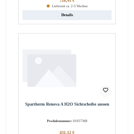
720,91 €
Lieferzeit ca. 2-3 Wochen
Details
Spartherm Renova A H2O Sichtscheibe aussen
Produktnummer:
01057368
Regulärer Preis:
431,12 €