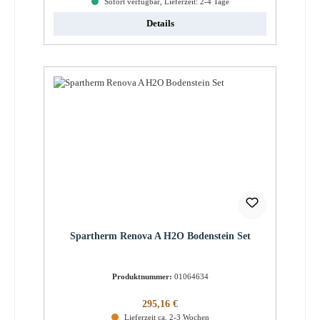
Sofort verfügbar, Lieferzeit: 2-4 Tage
Details
Spartherm Renova A H2O Bodenstein Set
Produktnummer:
01064634
Regulärer Preis:
295,16 €
Lieferzeit ca. 2-3 Wochen