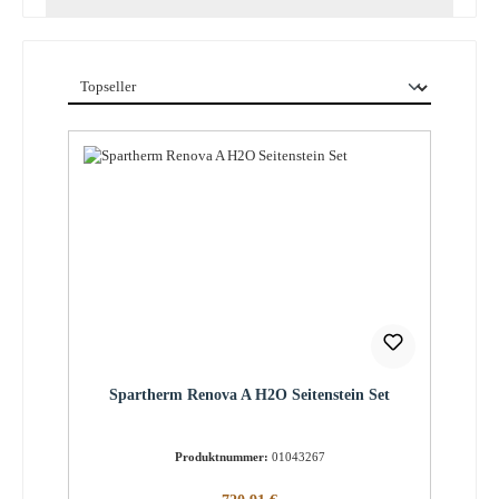
Spartherm Renova A H2O Seitenstein Set
Produktnummer:
01043267
Regulärer Preis: