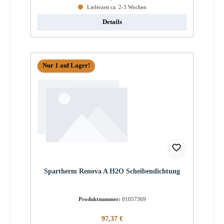
Lieferzeit ca. 2-3 Wochen
Details
Nur 1 auf Lager!
Spartherm Renova A H2O Scheibendichtung
Produktnummer:
01057369
Regulärer Preis:
97,37 €