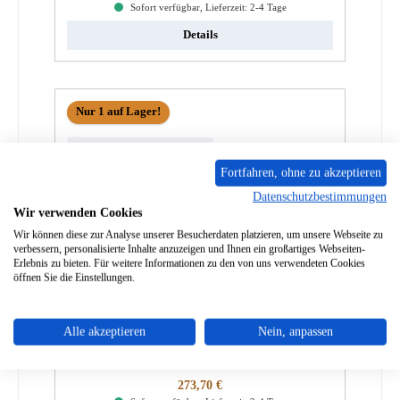
Sofort verfügbar, Lieferzeit: 2-4 Tage
Details
Nur 1 auf Lager!
Fortfahren, ohne zu akzeptieren
Datenschutzbestimmungen
Wir verwenden Cookies
Wir können diese zur Analyse unserer Besucherdaten platzieren, um unsere Webseite zu
verbessern, personalisierte Inhalte anzuzeigen und Ihnen ein großartiges Webseiten-
Erlebnis zu bieten. Für weitere Informationen zu den von uns verwendeten Cookies
öffnen Sie die Einstellungen.
Spartherm Renova A H2O Sichtscheibe innen
Alle akzeptieren
Nein, anpassen
Produktnummer:
01057370
Regulärer Preis:
273,70 €