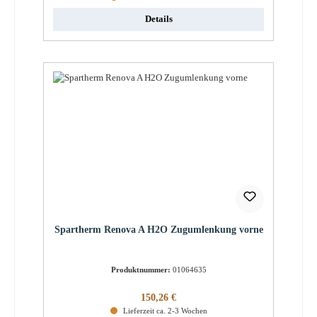
Details
Spartherm Renova A H2O Zugumlenkung vorne
Produktnummer:
01064635
Regulärer Preis:
150,26 €
Lieferzeit ca. 2-3 Wochen