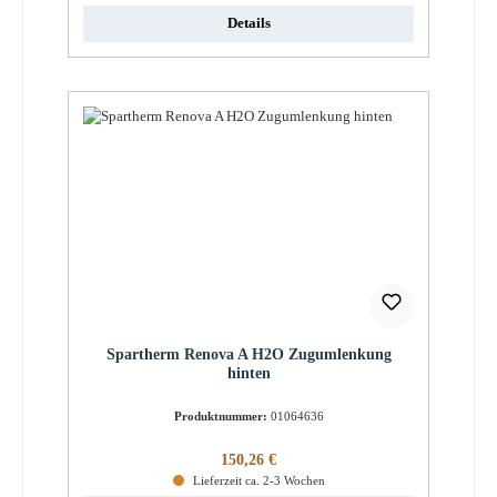
Details
Spartherm Renova A H2O Zugumlenkung
hinten
Produktnummer:
01064636
Regulärer Preis:
150,26 €
Lieferzeit ca. 2-3 Wochen