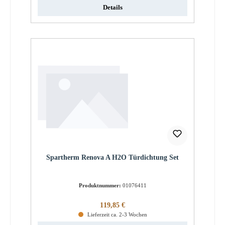
Details
Spartherm Renova A H2O Türdichtung Set
Produktnummer:
01076411
Regulärer Preis:
119,85 €
Lieferzeit ca. 2-3 Wochen