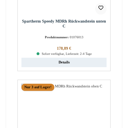
Spartherm Speedy MDRh Rückwandstein unten
C
Produktnummer:
01076013
Regulärer Preis:
178,89 €
Sofort verfügbar, Lieferzeit: 2-4 Tage
Details
Nur 3 auf Lager!