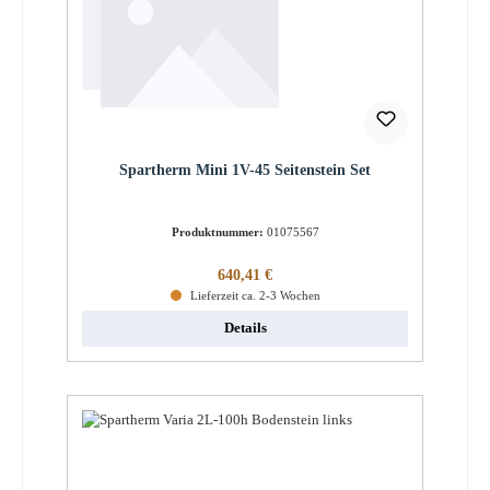
Spartherm Mini 1V-45 Seitenstein Set
Produktnummer:
01075567
Regulärer Preis:
640,41 €
Lieferzeit ca. 2-3 Wochen
Details