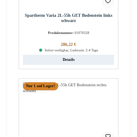
Spartherm Varia 2L-55h GET Bodenstein links
schwarz
Produktnummer:
01076328
Regulärer Preis:
286,22 €
Sofort verfügbar, Lieferzeit: 2-4 Tage
Details
Nur 1 auf Lager!