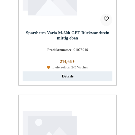
Spartherm Varia M-60h GET Rückwandstein
mittig oben
Produktnummer:
01075946
Regulärer Preis:
214,66 €
Lieferzeit ca. 2-3 Wochen
Details