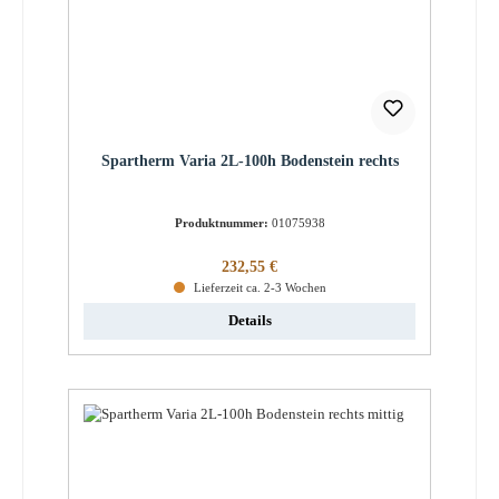
Spartherm Varia 2L-100h Bodenstein rechts
Produktnummer:
01075938
Regulärer Preis:
232,55 €
Lieferzeit ca. 2-3 Wochen
Details