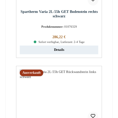
Spartherm Varia 2L-55h GET Bodenstein rechts
schwarz
Produktnummer:
01076329
Regulärer Preis:
286,22 €
Sofort verfügbar, Lieferzeit: 2-4 Tage
Details
Ausverkauft