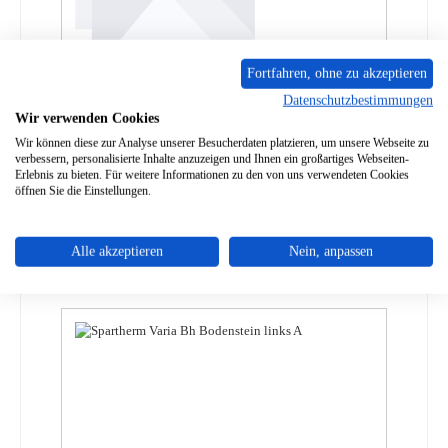
Fortfahren, ohne zu akzeptieren
Datenschutzbestimmungen
Spartherm Varia M-60h GET Rückwandstein
Wir verwenden Cookies
mittig unten
Wir können diese zur Analyse unserer Besucherdaten platzieren, um unsere Webseite zu
verbessern, personalisierte Inhalte anzuzeigen und Ihnen ein großartiges Webseiten-
Produktnummer:
01075947
Erlebnis zu bieten. Für weitere Informationen zu den von uns verwendeten Cookies
öffnen Sie die Einstellungen.
Regulärer Preis:
214,66 €
Lieferzeit ca. 2-3 Wochen
Details
Alle akzeptieren
Nein, anpassen