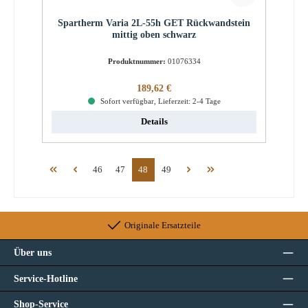
Spartherm Varia 2L-55h GET Rückwandstein
mittig oben schwarz
Produktnummer:
01076334
Regulärer Preis:
189,62 €
Sofort verfügbar, Lieferzeit: 2-4 Tage
Details
Seite
Seite
Seite
Seite
46
47
48
49
Originale Ersatzteile
Über uns
Service-Hotline
Shop-Service