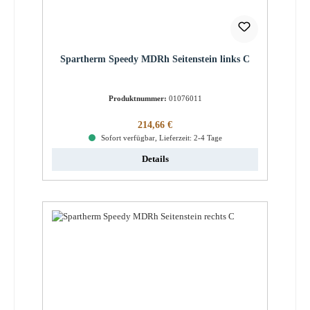
Spartherm Speedy MDRh Seitenstein links C
Produktnummer:
01076011
Regulärer Preis:
214,66 €
Sofort verfügbar, Lieferzeit: 2-4 Tage
Details