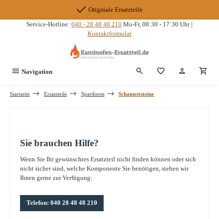
Zum Hauptinhalt springen
Originale Ersatzteile
Service-Hotline:
040 - 28 48 48 210
Mo-Fr, 08:30 - 17:30 Uhr |
Kontaktformular
Du hast 0 Produkte
Navigation
Startseite
Ersatzteile
Spartherm
Schamottsteine
Sie brauchen Hilfe?
Wenn Sie Ihr gewünschtes Ersatzteil nicht finden können oder sich
nicht sicher sind, welche Komponente Sie benötigen, stehen wir
Ihnen gerne zur Verfügung:
Telefon: 040 28 48 48 210