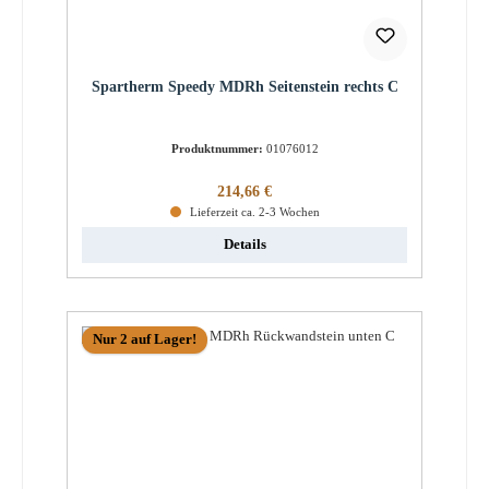
Spartherm Speedy MDRh Seitenstein rechts C
Produktnummer:
01076012
Regulärer Preis:
214,66 €
Lieferzeit ca. 2-3 Wochen
Details
Nur 2 auf Lager!