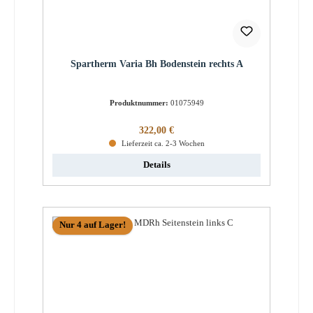
Spartherm Varia Bh Bodenstein rechts A
Produktnummer:
01075949
Regulärer Preis:
322,00 €
Lieferzeit ca. 2-3 Wochen
Details
Nur 4 auf Lager!