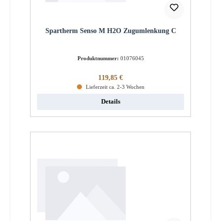
Spartherm Senso M H2O Zugumlenkung C
Produktnummer:
01076045
Regulärer Preis:
119,85 €
Lieferzeit ca. 2-3 Wochen
Details