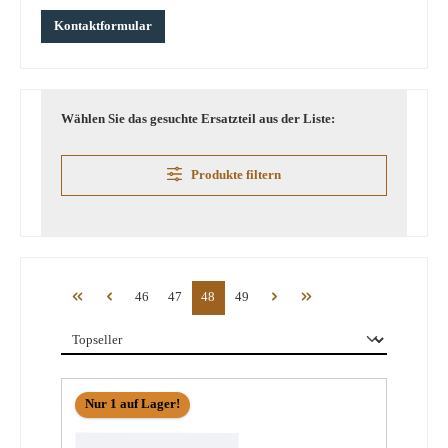
Kontaktformular
Wählen Sie das gesuchte Ersatzteil aus der Liste:
Produkte filtern
Seite
Seite
Seite
Seite
46
47
48
49
Nur 1 auf Lager!