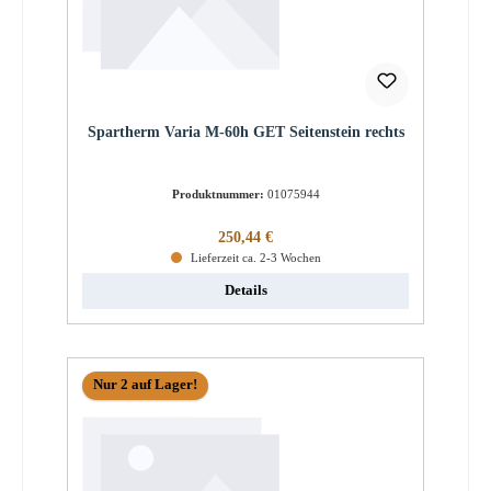
Spartherm Varia M-60h GET Seitenstein rechts
Produktnummer:
01075944
Regulärer Preis:
250,44 €
Lieferzeit ca. 2-3 Wochen
Details
Nur 2 auf Lager!