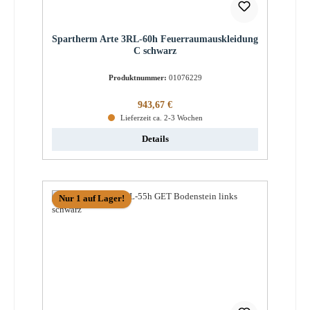
Spartherm Arte 3RL-60h Feuerraumauskleidung
C schwarz
Produktnummer:
01076229
Regulärer Preis:
943,67 €
Lieferzeit ca. 2-3 Wochen
Details
Nur 1 auf Lager!