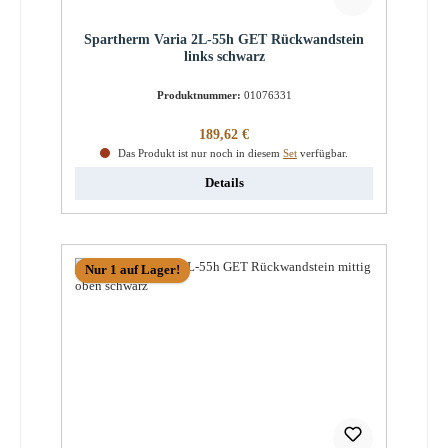
Spartherm Varia 2L-55h GET Rückwandstein
links schwarz
Produktnummer:
01076331
Regulärer Preis:
189,62 €
Das Produkt ist nur noch in diesem
Set
verfügbar.
Details
Nur 1 auf Lager!