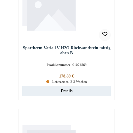
Spartherm Varia 1V H2O Rückwandstein mittig
oben B
Produktnummer:
01074569
Regulärer Preis:
178,89 €
Lieferzeit ca. 2-3 Wochen
Details