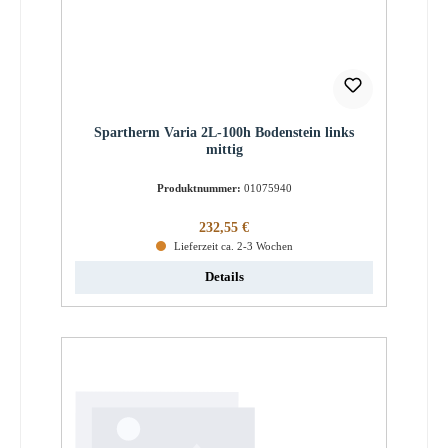
Spartherm Varia 2L-100h Bodenstein links
mittig
Produktnummer:
01075940
Regulärer Preis:
232,55 €
Lieferzeit ca. 2-3 Wochen
Details