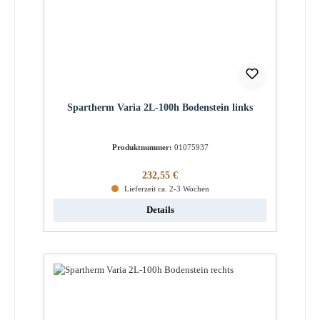
Spartherm Varia 2L-100h Bodenstein links
Produktnummer:
01075937
Regulärer Preis:
232,55 €
Lieferzeit ca. 2-3 Wochen
Details