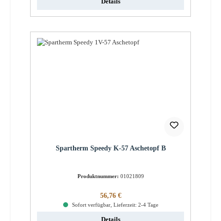
Details
Spartherm Speedy K-57 Aschetopf B
Produktnummer:
01021809
Regulärer Preis:
56,76 €
Sofort verfügbar, Lieferzeit: 2-4 Tage
Details