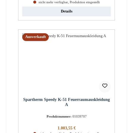
nicht mehr verfügbar, Produktion eingestellt
Details
Ausverkauft
Spartherm Speedy K-51 Feuerraumauskleidung
A
Produktnummer:
01039707
Regulärer Preis:
1.003,55 €