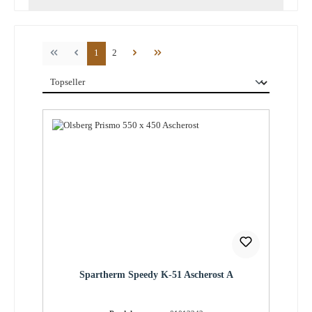
Seite
Seite
1
2
Spartherm Speedy K-51 Ascherost A