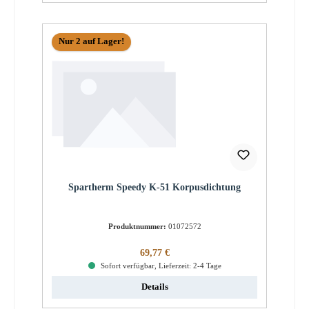
Nur 2 auf Lager!
Spartherm Speedy K-51 Korpusdichtung
Produktnummer:
01072572
Regulärer Preis:
69,77 €
Sofort verfügbar, Lieferzeit: 2-4 Tage
Details