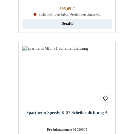
Regulärer Preis:
595,69 €
nicht mehr verfügbar, Produktion eingestellt
Details
Spartherm Speedy K-57 Scheibendichtung A
Produktnummer:
01020605