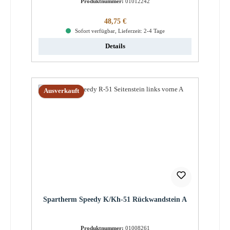
Produktnummer:
01012242
Regulärer Preis:
48,75 €
Sofort verfügbar, Lieferzeit: 2-4 Tage
Details
Ausverkauft
Spartherm Speedy K/Kh-51 Rückwandstein A
Produktnummer:
01008261