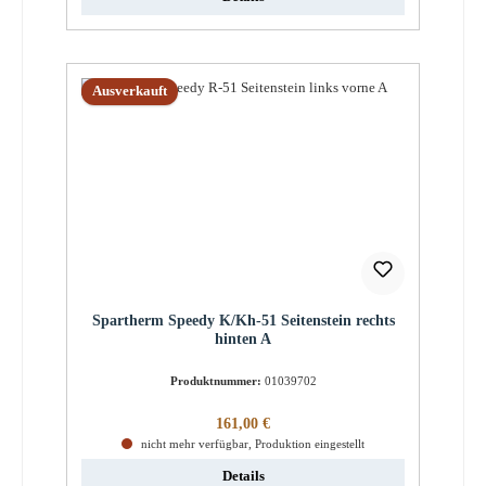
Ausverkauft
Spartherm Speedy K/Kh-51 Seitenstein rechts
hinten A
Produktnummer:
01039702
Regulärer Preis:
161,00 €
nicht mehr verfügbar, Produktion eingestellt
Details