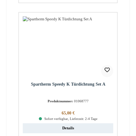
Spartherm Speedy K Türdichtung Set A
Produktnummer:
01068777
Regulärer Preis:
65,00 €
Sofort verfügbar, Lieferzeit: 2-4 Tage
Details