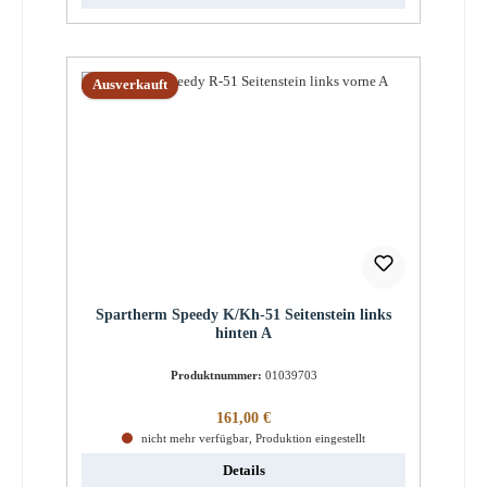
Ausverkauft
Spartherm Speedy K/Kh-51 Seitenstein links
hinten A
Produktnummer:
01039703
Regulärer Preis:
161,00 €
nicht mehr verfügbar, Produktion eingestellt
Details