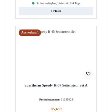
Sofort verfügbar, Lieferzeit: 2-4 Tage
Details
Ausverkauft
Spartherm Speedy K-57 Seitenstein Set A
Produktnummer:
01035025
Regulärer Preis:
595,69 €