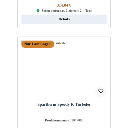
Regulärer Preis:
314,84 €
Sofort verfügbar, Lieferzeit: 2-4 Tage
Details
Nur 1 auf Lager!
Spartherm Speedy K Türfeder
Produktnummer:
01057866