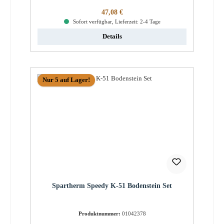
Regulärer Preis:
47,08 €
Sofort verfügbar, Lieferzeit: 2-4 Tage
Details
Nur 5 auf Lager!
Spartherm Speedy K-51 Bodenstein Set
Produktnummer:
01042378