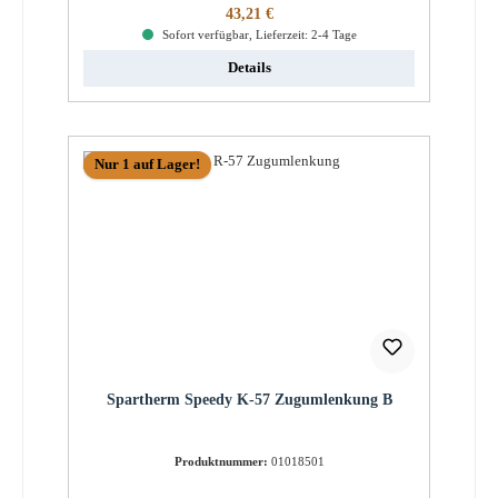
Regulärer Preis:
43,21 €
Sofort verfügbar, Lieferzeit: 2-4 Tage
Details
Nur 1 auf Lager!
Spartherm Speedy K-57 Zugumlenkung B
Produktnummer:
01018501