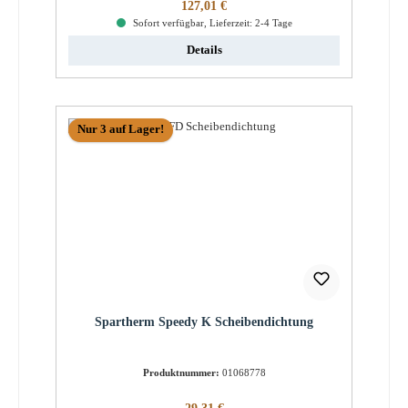
Regulärer Preis:
127,01 €
Sofort verfügbar, Lieferzeit: 2-4 Tage
Details
Nur 3 auf Lager!
Spartherm Speedy K Scheibendichtung
Produktnummer:
01068778
Regulärer Preis: