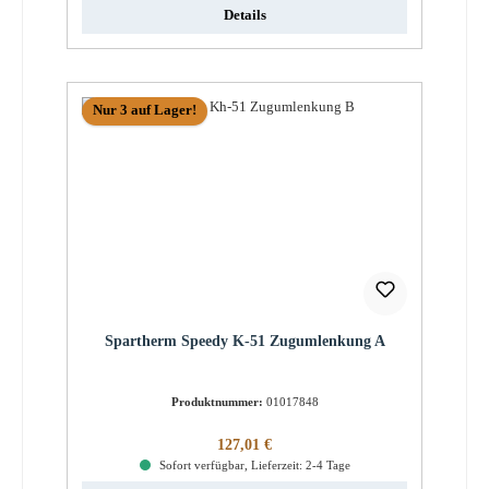
Details
Nur 3 auf Lager!
Spartherm Speedy K-51 Zugumlenkung A
Produktnummer:
01017848
Regulärer Preis:
127,01 €
Sofort verfügbar, Lieferzeit: 2-4 Tage