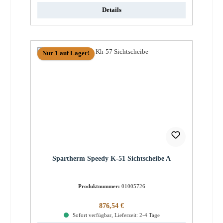
Details
Nur 1 auf Lager!
Spartherm Speedy K-51 Sichtscheibe A
Produktnummer:
01005726
Regulärer Preis:
876,54 €
Sofort verfügbar, Lieferzeit: 2-4 Tage