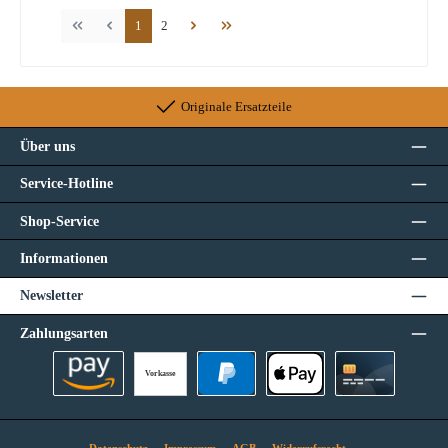
Seite
Seite
1
2
Originale Ersatzteile
Über uns
Service-Hotline
Shop-Service
Informationen
Newsletter
Zahlungsarten
Vorkasse
Amazon Pay
PayPal
Apple Pay
Kreditkarte