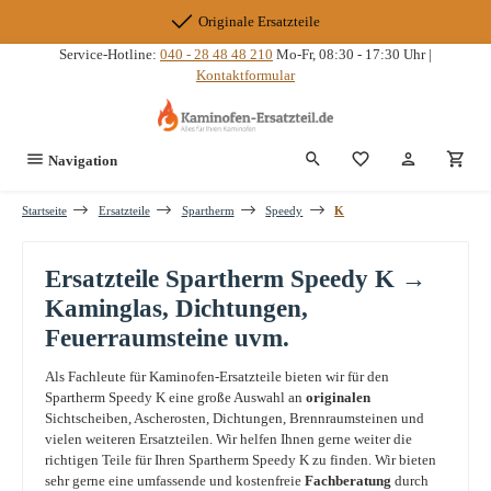
Zum Hauptinhalt springen
Originale Ersatzteile
Service-Hotline:
040 - 28 48 48 210
Mo-Fr, 08:30 - 17:30 Uhr |
Kontaktformular
Du hast 0 Produkte
Navigation
Startseite
Ersatzteile
Spartherm
Speedy
K
Ersatzteile Spartherm Speedy K →
Kaminglas, Dichtungen,
Feuerraumsteine uvm.
Als Fachleute für Kaminofen-Ersatzteile bieten wir für den
Spartherm Speedy K eine große Auswahl an
originalen
Sichtscheiben, Ascherosten, Dichtungen, Brennraumsteinen und
vielen weiteren Ersatzteilen. Wir helfen Ihnen gerne weiter die
richtigen Teile für Ihren Spartherm Speedy K zu finden. Wir bieten
sehr gerne eine umfassende und kostenfreie
Fachberatung
durch