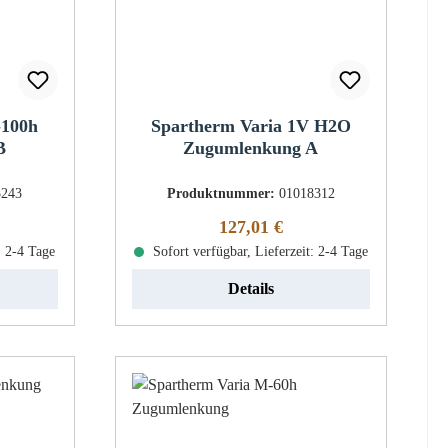
-100h
Spartherm Varia 1V H2O
B
Zugumlenkung A
5243
Produktnummer:
01018312
eis:
Regulärer Preis:
127,01 €
: 2-4 Tage
Sofort verfügbar, Lieferzeit: 2-4 Tage
Details