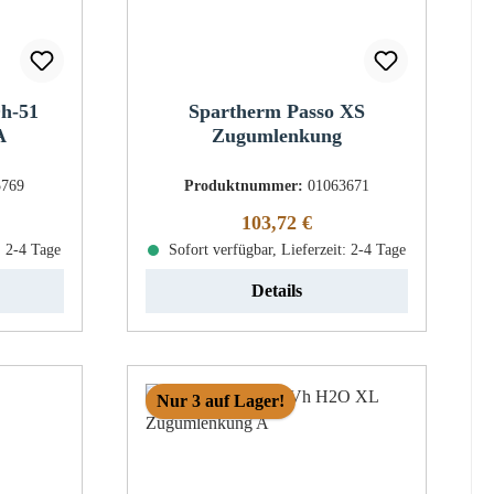
Dh-51
Spartherm Passo XS
A
Zugumlenkung
5769
Produktnummer:
01063671
eis:
Regulärer Preis:
103,72 €
: 2-4 Tage
Sofort verfügbar, Lieferzeit: 2-4 Tage
Details
Nur 3 auf Lager!