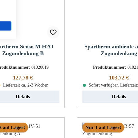
artherm Senso M H2O
Spartherm ambiente 
Zugumlenkung B
Zugumlenkung
roduktnummer:
01020019
Produktnummer:
0102
Regulärer Preis:
Regulärer Pr
127,78 €
103,72 €
Lieferzeit ca. 2-3 Wochen
Sofort verfügbar, Lieferzeit
Details
Details
3 auf Lager!
Nur 1 auf Lager!