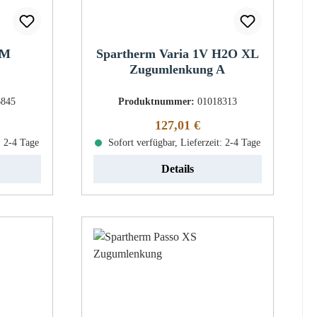
 M
Spartherm Varia 1V H2O XL
Zugumlenkung A
6845
Produktnummer:
01018313
eis:
Regulärer Preis:
127,01 €
: 2-4 Tage
Sofort verfügbar, Lieferzeit: 2-4 Tage
Details