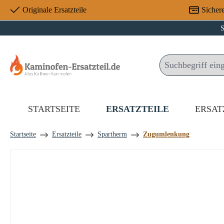
Originale Ersatzteile
Sicher
 Hauptinhalt springen
Zur Suche springen
Zur Hauptnavigation springen
S
STARTSEITE
ERSATZTEILE
ERSAT
Startseite
Ersatzteile
Spartherm
Zugumlenkung