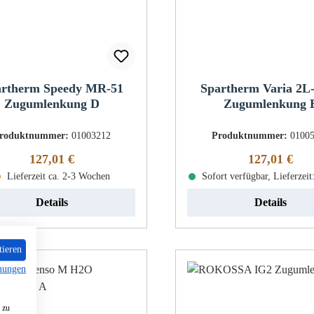
artherm Speedy MR-51
Spartherm Varia 2L
Zugumlenkung D
Zugumlenkung 
roduktnummer:
01003212
Produktnummer:
0100
Regulärer Preis:
Regulärer Pr
127,01 €
127,01 €
Lieferzeit ca. 2-3 Wochen
Sofort verfügbar, Lieferzeit
Details
Details
tieren
mungen
 zu