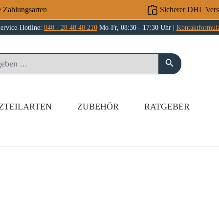
e Zahlungsarten
Sicherer DHL Ver
ervice-Hotline:
040 - 28 48 48 210
Mo-Fr, 08:30 - 17:30 Uhr |
Kontaktformul
ZTEILARTEN
ZUBEHÖR
RATGEBER