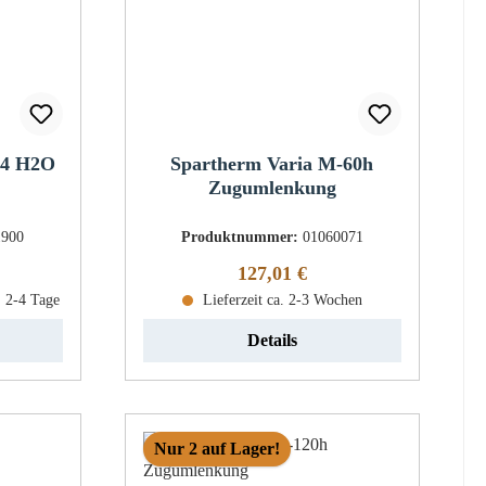
a4 H2O
Spartherm Varia M-60h
Zugumlenkung
1900
Produktnummer:
01060071
eis:
Regulärer Preis:
127,01 €
: 2-4 Tage
Lieferzeit ca. 2-3 Wochen
Details
Nur 2 auf Lager!