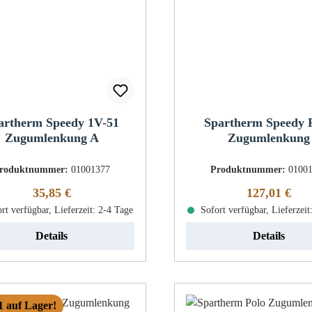
artherm Speedy 1V-51
Spartherm Speedy 
Zugumlenkung A
Zugumlenkung
roduktnummer:
01001377
Produktnummer:
0100
Regulärer Preis:
Regulärer Pr
35,85 €
127,01 €
rt verfügbar, Lieferzeit: 2-4 Tage
Sofort verfügbar, Lieferzeit
Details
Details
1 auf Lager!