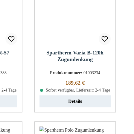
R-57
Spartherm Varia B-120h
Zugumlenkung
1388
Produktnummer:
01003234
eis:
Regulärer Preis:
189,62 €
: 2-4 Tage
Sofort verfügbar, Lieferzeit: 2-4 Tage
Details