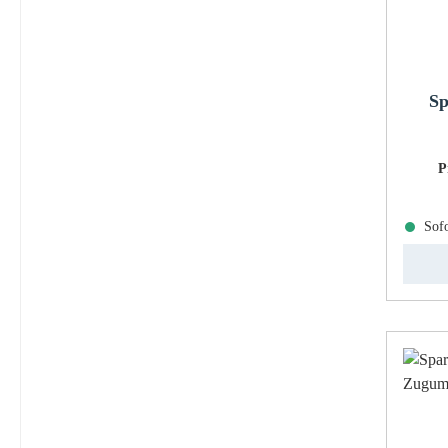
Sp
P
Sofo