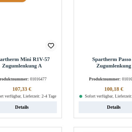
artherm Mini R1V-57
Spartherm Passo
Zugumlenkung A
Zugumlenkung
roduktnummer:
01016477
Produktnummer:
0101
Regulärer Preis:
Regulärer Pr
107,33 €
100,18 €
rt verfügbar, Lieferzeit: 2-4 Tage
Sofort verfügbar, Lieferzeit
Details
Details