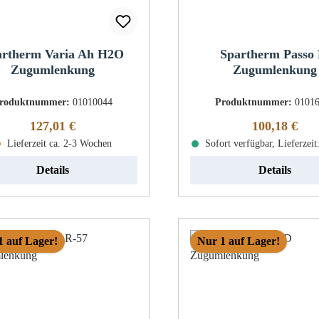
artherm Varia Ah H2O
Spartherm Passo
Zugumlenkung
Zugumlenkung
roduktnummer:
01010044
Produktnummer:
0101
Regulärer Preis:
Regulärer Pr
127,01 €
100,18 €
Lieferzeit ca. 2-3 Wochen
Sofort verfügbar, Lieferzeit
Details
Details
1 auf Lager!
Nur 1 auf Lager!