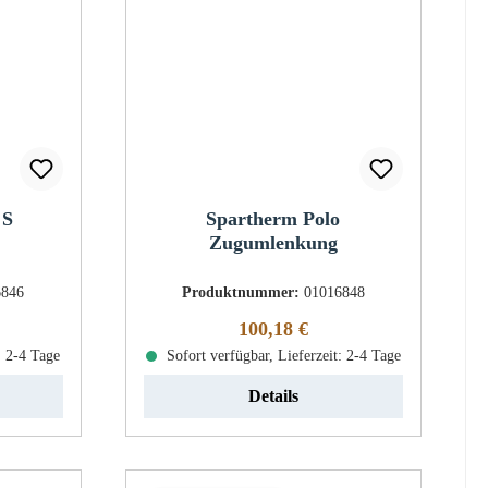
 S
Spartherm Polo
Zugumlenkung
6846
Produktnummer:
01016848
eis:
Regulärer Preis:
100,18 €
: 2-4 Tage
Sofort verfügbar, Lieferzeit: 2-4 Tage
Details