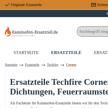
Originale Ersatzteile
Sicher
 Hauptinhalt springen
Zur Suche springen
Zur Hauptnavigation springen
S
STARTSEITE
ERSATZTEILE
ERSAT
Startseite
Ersatzteile
Techfire
Corner
Ersatzteile Techfire Corn
Dichtungen, Feuerraumst
Als Fachleute für Kaminofen-Ersatzteile bieten wir für den Tec