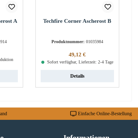
erost A
Techfire Corner Ascherost B
5914
Produktnummer:
01035984
eis:
Regulärer Preis:
49,12 €
oduktion
Sofort verfügbar, Lieferzeit: 2-4 Tage
Details
sand
Einfache Online-Bestellung
ce
Informationen