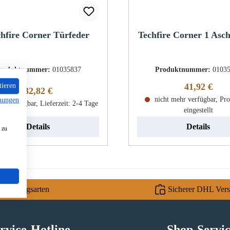
hfire Corner Türfeder
Techfire Corner 1 Asch
roduktnummer:
01035837
Produktnummer:
0103
Regulärer Pr
41,92 €
tieren
Regulärer Preis:
32,82 €
nicht mehr verfügbar, Pr
mungen
rt verfügbar, Lieferzeit: 2-4 Tage
eingestellt
Details
Details
 zu
e Zahlungsarten
Sicherer DHL Ver
rvice-Hotline
Shop-Servi