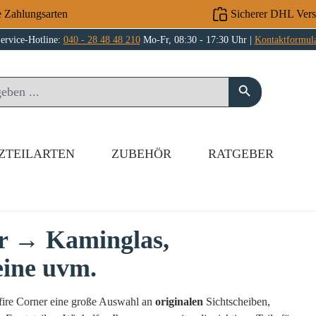
e Zahlungsarten
Sicherer DHL Ver
ervice-Hotline:
040 - 28 48 48 210
Mo-Fr, 08:30 - 17:30 Uhr |
Kontaktformul
ZTEILARTEN
ZUBEHÖR
RATGEBER
er → Kaminglas,
eine uvm.
hfire Corner eine große Auswahl an
originalen
Sichtscheiben,