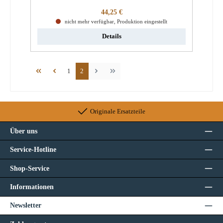
Regulärer Preis:
44,25 €
nicht mehr verfügbar, Produktion eingestellt
Details
Seite
Seite
1
2
Originale Ersatzteile
Über uns
Service-Hotline
Shop-Service
Informationen
Newsletter