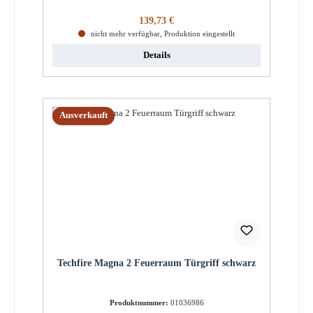
Regulärer Preis:
139,73 €
nicht mehr verfügbar, Produktion eingestellt
Details
Ausverkauft
Techfire Magna 2 Feuerraum Türgriff schwarz
Produktnummer:
01036986