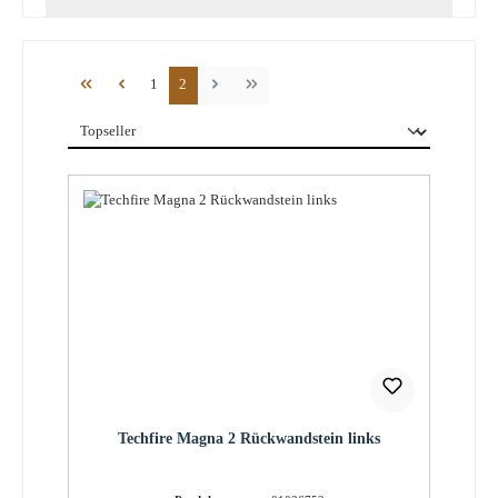
Seite
Seite
1
2
Techfire Magna 2 Rückwandstein links