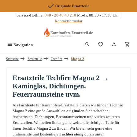
Zum Hauptinhalt springen
Originale Ersatzteile
Service-Hotline:
040 - 28 48 48 210
Mo-Fr, 08:30 - 17:30 Uhr |
Kontaktformular
Du hast 0 Produkte
Navigation
Startseite
Ersatzteile
Techfire
Magna 2
Ersatzteile Techfire Magna 2 →
Kaminglas, Dichtungen,
Feuerraumsteine uvm.
Als Fachleute für Kaminofen-Ersatzteile bieten wir für den Techfire
Magna 2 eine große Auswahl an
originalen
Sichtscheiben,
Ascherosten, Dichtungen, Brennraumsteinen und vielen weiteren
Ersatzteilen. Wir helfen Ihnen gerne weiter die richtigen Teile für
Ihren Techfire Magna 2 zu finden. Wir bieten sehr gerne eine
umfassende und kostenfreie
Fachberatung
durch unser