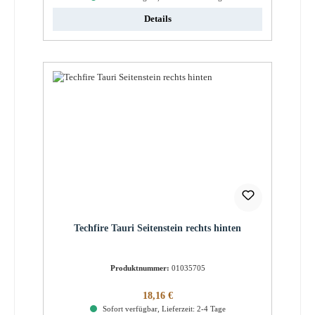
Details
Techfire Tauri Seitenstein rechts hinten
Produktnummer:
01035705
Regulärer Preis:
18,16 €
Sofort verfügbar, Lieferzeit: 2-4 Tage