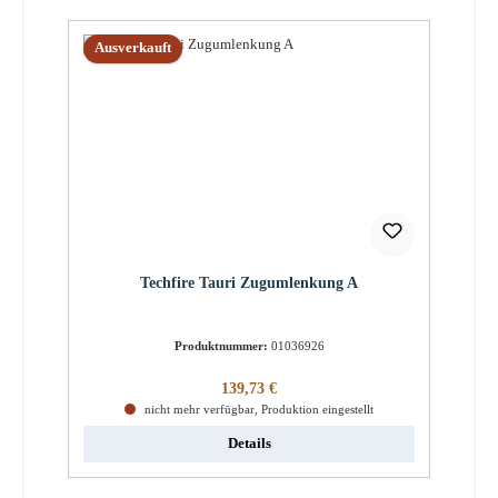
Ausverkauft
Techfire Tauri Zugumlenkung A
Produktnummer:
01036926
Regulärer Preis:
139,73 €
nicht mehr verfügbar, Produktion eingestellt
Details