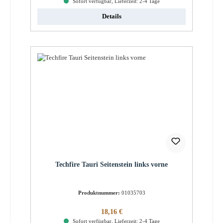
Sofort verfügbar, Lieferzeit: 2-4 Tage
Details
Techfire Tauri Seitenstein links vorne
Produktnummer:
01035703
Regulärer Preis:
18,16 €
Sofort verfügbar, Lieferzeit: 2-4 Tage