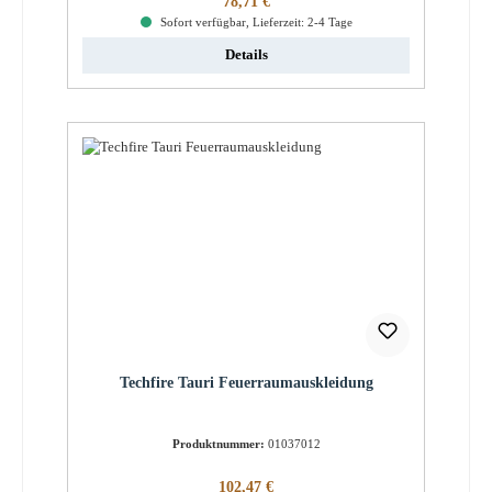
78,71 €
Sofort verfügbar, Lieferzeit: 2-4 Tage
Details
Techfire Tauri Feuerraumauskleidung
Produktnummer:
01037012
Regulärer Preis:
102,47 €