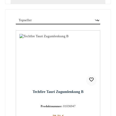
Techfire Tauri Zugumlenkung B
Produktnummer:
01036947
Regulärer Preis: