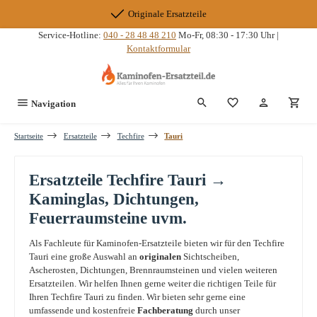
Zum Hauptinhalt springen
Originale Ersatzteile
Service-Hotline:
040 - 28 48 48 210
Mo-Fr, 08:30 - 17:30 Uhr |
Kontaktformular
Du hast 0 Produkte
Navigation
Startseite
Ersatzteile
Techfire
Tauri
Ersatzteile Techfire Tauri →
Kaminglas, Dichtungen,
Feuerraumsteine uvm.
Als Fachleute für Kaminofen-Ersatzteile bieten wir für den Techfire
Tauri eine große Auswahl an
originalen
Sichtscheiben,
Ascherosten, Dichtungen, Brennraumsteinen und vielen weiteren
Ersatzteilen. Wir helfen Ihnen gerne weiter die richtigen Teile für
Ihren Techfire Tauri zu finden. Wir bieten sehr gerne eine
umfassende und kostenfreie
Fachberatung
durch unser