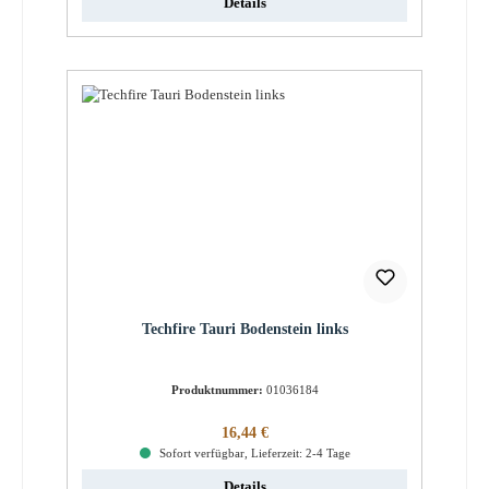
Details
Techfire Tauri Bodenstein links
Produktnummer:
01036184
Regulärer Preis:
16,44 €
Sofort verfügbar, Lieferzeit: 2-4 Tage
Details