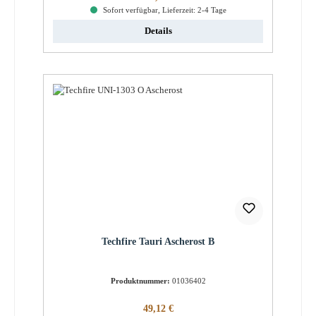
Sofort verfügbar, Lieferzeit: 2-4 Tage
Details
Techfire Tauri Ascherost B
Produktnummer:
01036402
Regulärer Preis:
49,12 €