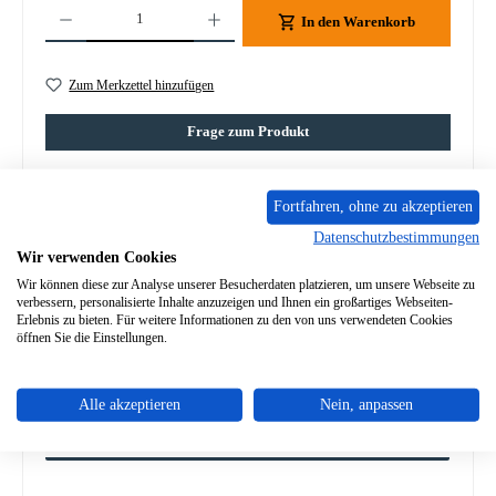
Produkt Anzahl: Gib den gewünschten Wert ein oder benutze die Schaltflächen um die A
In den Warenkorb
Zum Merkzettel hinzufügen
Frage zum Produkt
Fortfahren, ohne zu akzeptieren
Datenschutzbestimmungen
Wir verwenden Cookies
Beschreibung
Wir können diese zur Analyse unserer Besucherdaten platzieren, um unsere Webseite zu
Türdichtung für den Kaminofen Termatech TT1Z Termatech
verbessern, personalisierte Inhalte anzuzeigen und Ihnen ein großartiges Webseiten-
TT1Z Türdichtung Eckdaten: Türband, Ofenschnur
Erlebnis zu bieten. Für weitere Informationen zu den von uns verwendeten Cookies
Kordeldichtung L…
Mehr
öffnen Sie die Einstellungen.
Eigenschaften
Alle akzeptieren
Nein, anpassen
Angaben zur Produktsicherheit