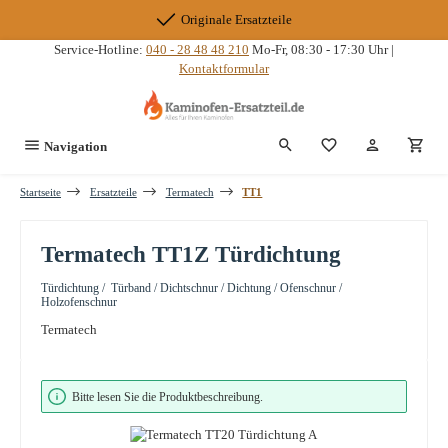
Zum Hauptinhalt springen
Originale Ersatzteile
Service-Hotline:
040 - 28 48 48 210
Mo-Fr, 08:30 - 17:30 Uhr |
Kontaktformular
Du hast 0 Produkte
Navigation
Startseite
Ersatzteile
Termatech
TT1
Termatech TT1Z Türdichtung
Türdichtung / Türband / Dichtschnur / Dichtung / Ofenschnur /
Holzofenschnur
Termatech
Bildergalerie überspringen
Bitte lesen Sie die Produktbeschreibung.