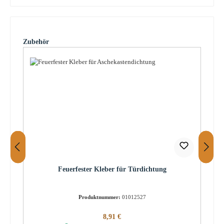
Produktgalerie überspringen
Zubehör
Feuerfester Kleber für Türdichtung
Produktnummer:
01012527
Regulärer Preis:
8,91 €