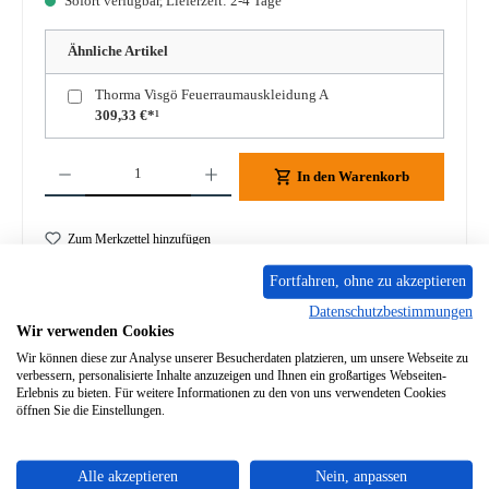
Sofort verfügbar, Lieferzeit: 2-4 Tage
Ähnliche Artikel
Thorma Visgö Feuerraumauskleidung A
309,33 €*¹
Produkt Anzahl: Gib den gewünschten Wert ein oder benutze die Schaltflächen um die A
In den Warenkorb
Zum Merkzettel hinzufügen
Fortfahren, ohne zu akzeptieren
Frage zum Produkt
Datenschutzbestimmungen
Wir verwenden Cookies
Wir können diese zur Analyse unserer Besucherdaten platzieren, um unsere Webseite zu
verbessern, personalisierte Inhalte anzuzeigen und Ihnen ein großartiges Webseiten-
Erlebnis zu bieten. Für weitere Informationen zu den von uns verwendeten Cookies
öffnen Sie die Einstellungen.
Beschreibung
Original Rückwandstein oben für den Kaminofen Thorma
Visgö Thorma Visgö Rückwandstein oben Eckdaten:
Alle akzeptieren
Nein, anpassen
Brennraumstein,…
Mehr