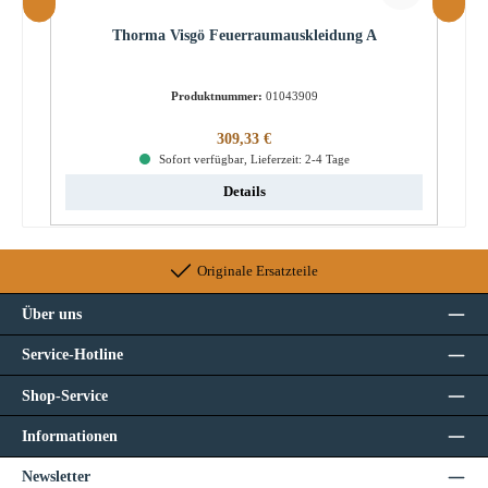
Thorma Visgö Feuerraumauskleidung A
Produktnummer:
01043909
Regulärer Preis:
309,33 €
Sofort verfügbar, Lieferzeit: 2-4 Tage
Details
Originale Ersatzteile
Über uns
Service-Hotline
Shop-Service
Informationen
Newsletter