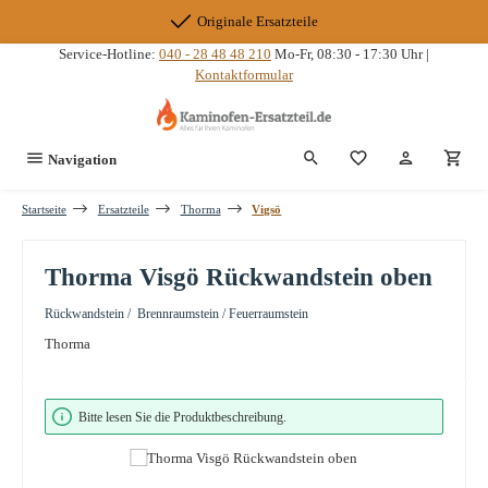
Zum Hauptinhalt springen
Originale Ersatzteile
Service-Hotline:
040 - 28 48 48 210
Mo-Fr, 08:30 - 17:30 Uhr |
Kontaktformular
Du hast 0 Produkte
Navigation
Startseite
Ersatzteile
Thorma
Vigsö
Thorma Visgö Rückwandstein oben
Rückwandstein / Brennraumstein / Feuerraumstein
Thorma
Bildergalerie überspringen
Bitte lesen Sie die Produktbeschreibung.