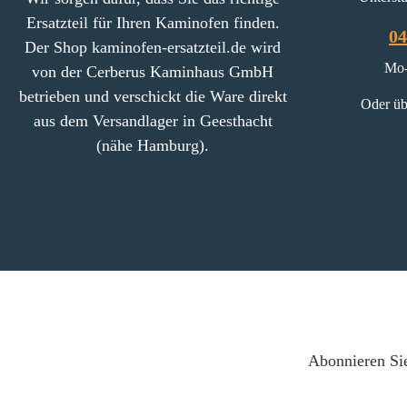
welche Sie ebenf
Ersatzteil für Ihren Kaminofen finden.
unserem Shop finden
04
Der Shop kaminofen-ersatzteil.de wird
teiliges Set Thor
Mo-
von der Cerberus Kaminhaus GmbH
Feuerraumauskl
betrieben und verschickt die Ware direkt
Eckdaten: Brennraumsteine,
Oder üb
aus dem Versandlager in Geesthacht
Feuerraumsteine Material
Schamotte Vorderst
(nähe Hamburg).
(260 x 90 x 3
Seitenstein links un
300 x 30 mm), Sei
rechts unten (238 x
mm) Seitenstein lin
(255 x 290 x 3
Seitenstein rechts m
x 290 x 30 mm) Se
links oben (208 x
mm), Seitenstein re
Abonnieren Sie
(208 x 178 x 3
Rückwandstein unt