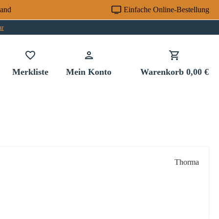
sand
Einfache Online-Bestellung
ar
Du hast 0 Produkte auf dem Merkzettel
Merkliste
Mein Konto
Warenkorb
0,00 €
Thorma