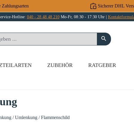
e Zahlungsarten
Sicherer DHL Ver
ervice-Hotline:
040 - 28 48 48 210
Mo-Fr, 08:30 - 17:30 Uhr |
Kontaktformul
ZTEILARTEN
ZUBEHÖR
RATGEBER
kung
enkung / Umlenkung / Flammenschild