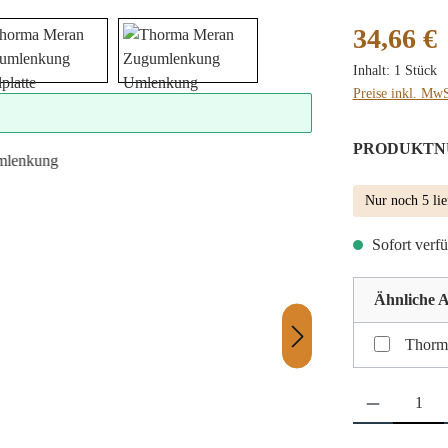
Regulärer Preis
34,66 €
Inhalt:
1 Stück
Preise inkl. MwS
PRODUKTN
Nur noch 5 lie
Sofort verfü
Ähnliche A
Thorm
Produkt Anzahl: 