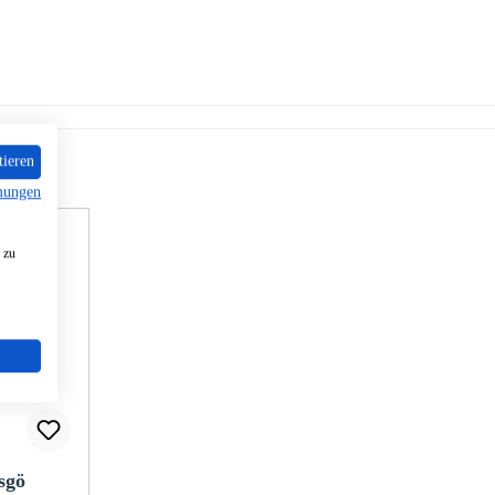
tieren
mungen
 zu
sgö