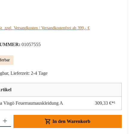
:
t. zzgl. Versandkosten / Versandkostenfrei ab 399,- €
UMMER:
01057555
ferbar
gbar, Lieferzeit: 2-4 Tage
rtikel
a Visgö Feuerraumauskleidung A
309,33 €*¹
Gib den gewünschten Wert ein oder benutze die Schaltflächen um die Anzahl z
In den Warenkorb