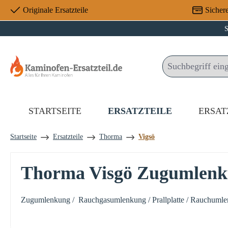
Originale Ersatzteile
Sicher
 Hauptinhalt springen
Zur Suche springen
Zur Hauptnavigation springen
S
STARTSEITE
ERSATZTEILE
ERSAT
Startseite
Ersatzteile
Thorma
Vigsö
Thorma Visgö Zugumlen
Zugumlenkung / Rauchgasumlenkung / Prallplatte / Rauchuml