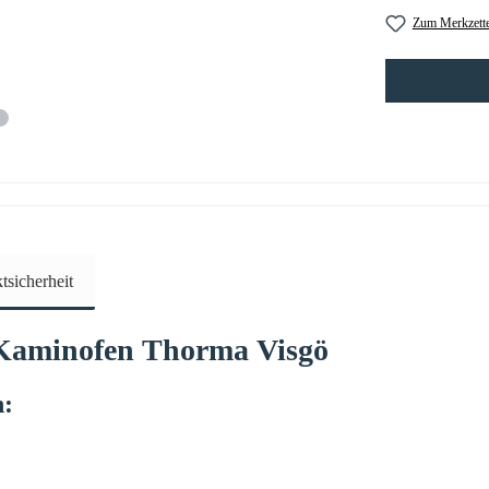
Zum Merkzette
sicherheit
 Kaminofen
Thorma
Visgö
n: