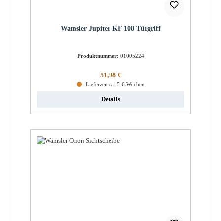
Wamsler Jupiter KF 108 Türgriff
Produktnummer:
01005224
Regulärer Preis:
51,98 €
Lieferzeit ca. 5-6 Wochen
Details