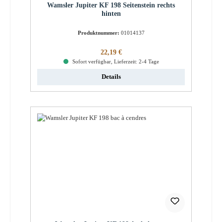
Wamsler Jupiter KF 198 Seitenstein rechts
hinten
Produktnummer:
01014137
Regulärer Preis:
22,19 €
Sofort verfügbar, Lieferzeit: 2-4 Tage
Details