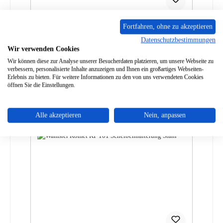
Wamsler Jupiter Grande Scheibendichtung
Fortfahren, ohne zu akzeptieren
Datenschutzbestimmungen
Wir verwenden Cookies
Produktnummer:
01013411
Wir können diese zur Analyse unserer Besucherdaten platzieren, um unsere Webseite zu
Regulärer Preis:
verbessern, personalisierte Inhalte anzuzeigen und Ihnen ein großartiges Webseiten-
32,04 €
Erlebnis zu bieten. Für weitere Informationen zu den von uns verwendeten Cookies
Sofort verfügbar, Lieferzeit: 2-4 Tage
öffnen Sie die Einstellungen.
Details
Alle akzeptieren
Nein, anpassen