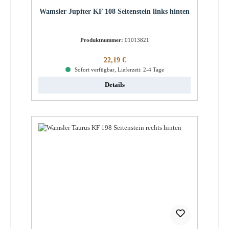
Wamsler Jupiter KF 108 Seitenstein links hinten
Produktnummer:
01013821
Regulärer Preis:
22,19 €
Sofort verfügbar, Lieferzeit: 2-4 Tage
Details