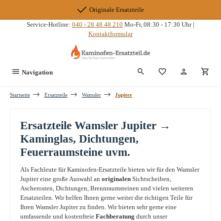
Zum Hauptinhalt springen
Originale Ersatzteile
Service-Hotline:
040 - 28 48 48 210
Mo-Fr, 08:30 - 17:30 Uhr |
Kontaktformular
Du hast 0 Produkte
Navigation
Startseite
Ersatzteile
Wamsler
Jupiter
Ersatzteile Wamsler Jupiter →
Kaminglas, Dichtungen,
Feuerraumsteine uvm.
Als Fachleute für Kaminofen-Ersatzteile bieten wir für den Wamsler
Jupiter eine große Auswahl an
originalen
Sichtscheiben,
Ascherosten, Dichtungen, Brennraumsteinen und vielen weiteren
Ersatzteilen. Wir helfen Ihnen gerne weiter die richtigen Teile für
Ihren Wamsler Jupiter zu finden. Wir bieten sehr gerne eine
umfassende und kostenfreie
Fachberatung
durch unser