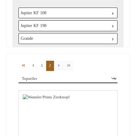
Jupiter KF 108
Jupiter KF 198
Grande
Seite
Seite
1
2