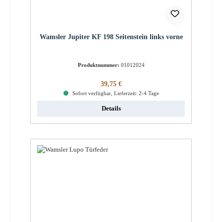
Wamsler Jupiter KF 198 Seitenstein links vorne
Produktnummer:
01012024
Regulärer Preis:
39,75 €
Sofort verfügbar, Lieferzeit: 2-4 Tage
Details