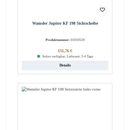
Wamsler Jupiter KF 198 Sichtscheibe
Produktnummer:
01010529
Regulärer Preis:
151,76 €
Sofort verfügbar, Lieferzeit: 2-4 Tage
Details