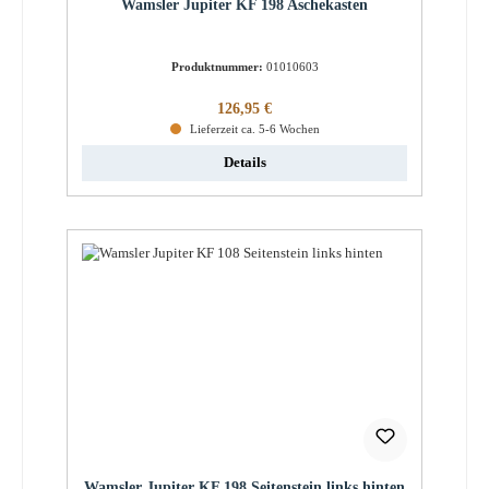
Wamsler Jupiter KF 198 Aschekasten
Produktnummer:
01010603
Regulärer Preis:
126,95 €
Lieferzeit ca. 5-6 Wochen
Details
Wamsler Jupiter KF 198 Seitenstein links hinten