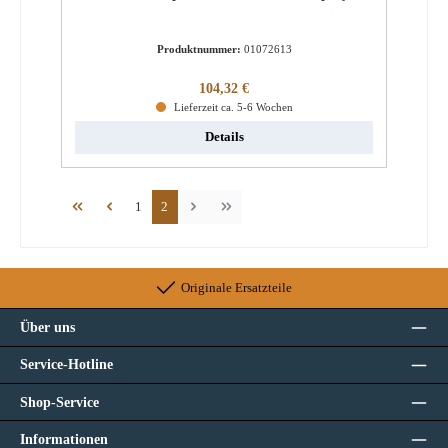
Produktnummer:
01072613
Regulärer Preis:
104,32 €
Lieferzeit ca. 5-6 Wochen
Details
Seite
Seite
1
2
Originale Ersatzteile
Über uns
Service-Hotline
Shop-Service
Informationen