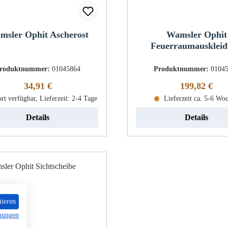
msler Ophit Ascherost
Wamsler Ophit
Feuerraumausklei
roduktnummer:
01045864
Produktnummer:
0104
Regulärer Preis:
Regulärer Pr
34,91 €
199,82 €
rt verfügbar, Lieferzeit: 2-4 Tage
Lieferzeit ca. 5-6 Wo
Details
Details
tieren
mungen