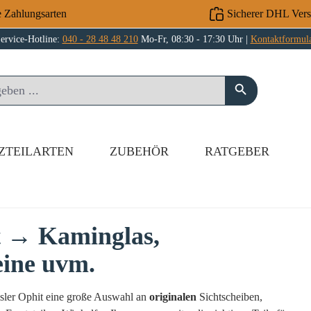
e Zahlungsarten
Sicherer DHL Ver
ervice-Hotline:
040 - 28 48 48 210
Mo-Fr, 08:30 - 17:30 Uhr |
Kontaktformul
ZTEILARTEN
ZUBEHÖR
RATGEBER
t → Kaminglas,
eine uvm.
msler Ophit eine große Auswahl an
originalen
Sichtscheiben,