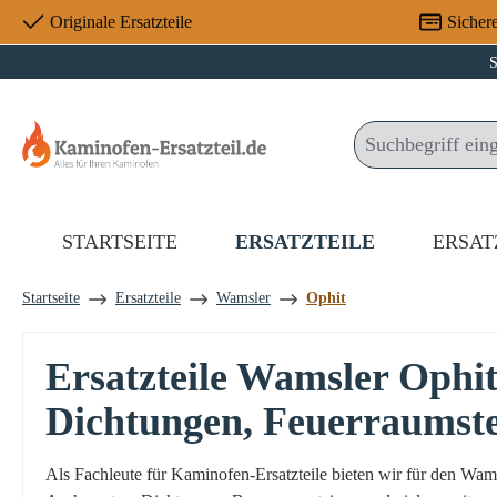
Originale Ersatzteile
Sicher
 Hauptinhalt springen
Zur Suche springen
Zur Hauptnavigation springen
S
STARTSEITE
ERSATZTEILE
ERSAT
Startseite
Ersatzteile
Wamsler
Ophit
Ersatzteile Wamsler Ophi
Dichtungen, Feuerraumst
Als Fachleute für Kaminofen-Ersatzteile bieten wir für den Wa