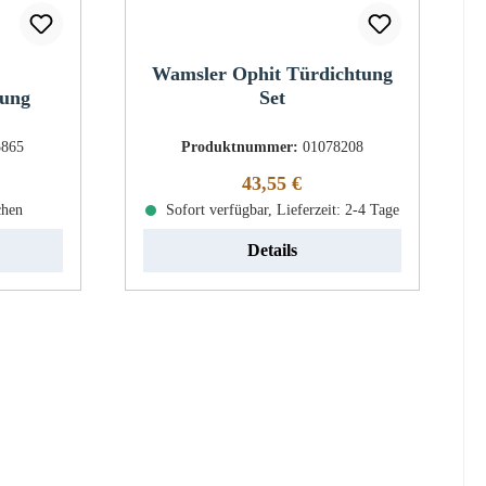
Wamsler Ophit Türdichtung
dung
Set
5865
Produktnummer:
01078208
eis:
Regulärer Preis:
43,55 €
chen
Sofort verfügbar, Lieferzeit: 2-4 Tage
Details