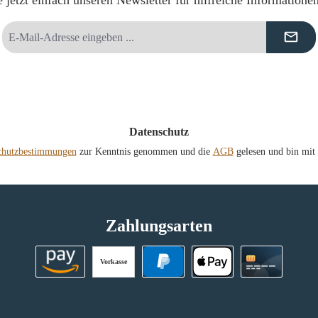
 jetzt einfach unseren Newsletter für hilfreiche Informatione
E-
Mail-
Adresse
*
Datenschutz
chutzbestimmungen
zur Kenntnis genommen und die
AGB
gelesen und bin mit 
Zahlungsarten
Vorkasse
Amazon Pay
PayPal
Apple Pay
Kreditkart