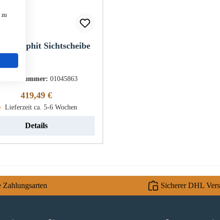
 zu
ler Ophit Sichtscheibe
roduktnummer:
01045863
Regulärer Preis:
419,49 €
Lieferzeit ca. 5-6 Wochen
Details
e Zahlungsarten
Sicherer DHL Ver