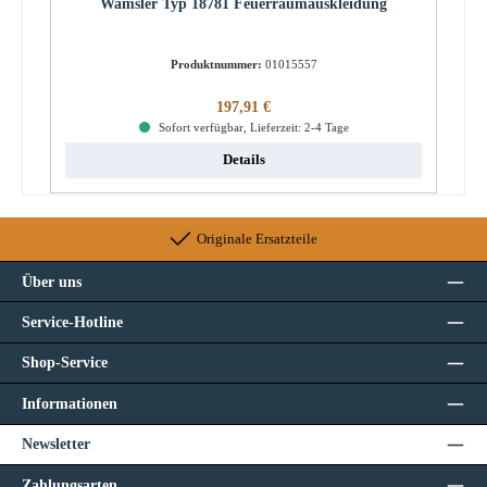
Wamsler Typ 18781 Feuerraumauskleidung
Produktnummer:
01015557
Regulärer Preis:
197,91 €
Sofort verfügbar, Lieferzeit: 2-4 Tage
Details
Originale Ersatzteile
Über uns
Service-Hotline
Shop-Service
Informationen
Newsletter
Zahlungsarten