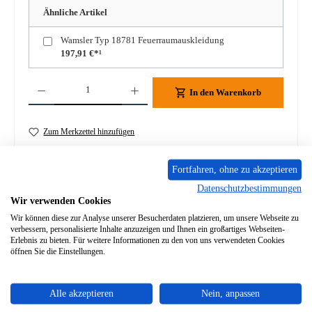
Ähnliche Artikel
Wamsler Typ 18781 Feuerraumauskleidung
197,91 €*¹
Produkt Anzahl: Gib den gewünschten Wert ein oder benutze die Schaltflächen um die A
In den Warenkorb
Zum Merkzettel hinzufügen
Frage zum Produkt
Fortfahren, ohne zu akzeptieren
Datenschutzbestimmungen
Wir verwenden Cookies
Wir können diese zur Analyse unserer Besucherdaten platzieren, um unsere Webseite zu
verbessern, personalisierte Inhalte anzuzeigen und Ihnen ein großartiges Webseiten-
Erlebnis zu bieten. Für weitere Informationen zu den von uns verwendeten Cookies
Beschreibung
öffnen Sie die Einstellungen.
Original Zugumlenkung für den Kaminofen Wamsler Typ
18781 Wamsler Typ 18781 Zugumlenkung Eckdaten:
Umlenkung, Flammensc…
Mehr
Alle akzeptieren
Nein, anpassen