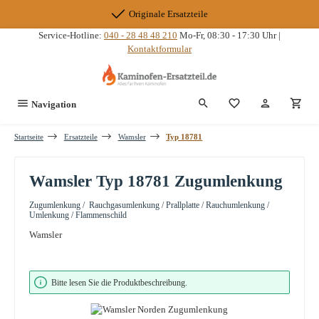
Zum Hauptinhalt springen
Originale Ersatzteile
Service-Hotline:
040 - 28 48 48 210
Mo-Fr, 08:30 - 17:30 Uhr |
Kontaktformular
Du hast 0 Produkte
Navigation
Startseite
Ersatzteile
Wamsler
Typ 18781
Wamsler Typ 18781 Zugumlenkung
Zugumlenkung / Rauchgasumlenkung / Prallplatte / Rauchumlenkung /
Umlenkung / Flammenschild
Wamsler
Bildergalerie überspringen
Bitte lesen Sie die Produktbeschreibung.