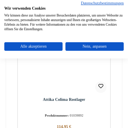
64,95 €
Datenschutzbestimmungen
Sofort verfügbar, Lieferzeit: 2-4 Tage
Wir verwenden Cookies
Details
Wir können diese zur Analyse unserer Besucherdaten platzieren, um unsere Webseite zu
verbessern, personalisierte Inhalte anzuzeigen und Ihnen ein großartiges Webseiten-
Erlebnis zu bieten. Für weitere Informationen zu den von uns verwendeten Cookies
öffnen Sie die Einstellungen.
Alle akzeptieren
Nein, anpassen
Attika Colima Rostlager
Produktnummer:
01039892
Regulärer Preis:
114,95 €