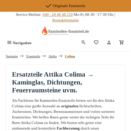
Zum Hauptinhalt springen
Originale Ersatzteile
Service-Hotline:
040 - 28 48 48 210
Mo-Fr, 08:30 - 17:30 Uhr |
Kontaktformular
Du hast 0 Produkte
Navigation
Startseite
Ersatzteile
Attika
Colima
Ersatzteile Attika Colima →
Kaminglas, Dichtungen,
Feuerraumsteine uvm.
Als Fachleute für Kaminofen-Ersatzteile bieten wir für den Attika
Colima eine große Auswahl an
originalen
Sichtscheiben,
Ascherosten, Dichtungen, Brennraumsteinen und vielen weiteren
Ersatzteilen. Wir helfen Ihnen gerne weiter die richtigen Teile für
Ihren Attika Colima zu finden. Wir bieten sehr gerne eine
umfassende und kostenfreie
Fachberatung
durch unser