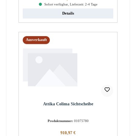
Sofort verfügbar, Lieferzeit: 2-4 Tage
Details
Ausverkauft
Attika Colima Sichtscheibe
Produktnummer:
01075780
Regulärer Preis:
910,97 €