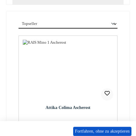
Attika Colima Ascherost
Produktnummer:
01039893
Fortfahren, ohne zu akzeptieren
Regulärer Preis: