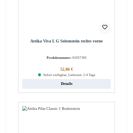
Attika Viva L G Seitenstein rechts vorne
Produktnummer:
01057395
Regulärer Preis:
52,06 €
Sofort verfügbar, Lieferzeit: 2-4 Tage
Details