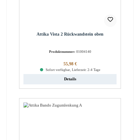
Attika Vista 2 Rückwandstein oben
Produktnummer:
01004140
Regulärer Preis:
55,98 €
Sofort verfügbar, Lieferzeit: 2-4 Tage
Details