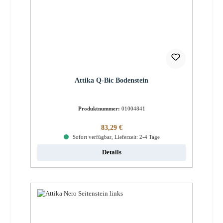
Attika Q-Bic Bodenstein
Produktnummer:
01004841
Regulärer Preis:
83,29 €
Sofort verfügbar, Lieferzeit: 2-4 Tage
Details