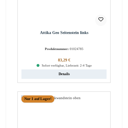
Attika Geo Seitenstein links
Produktnummer:
01024785
Regulärer Preis:
83,29 €
Sofort verfügbar, Lieferzeit: 2-4 Tage
Details
Nur 1 auf Lager!