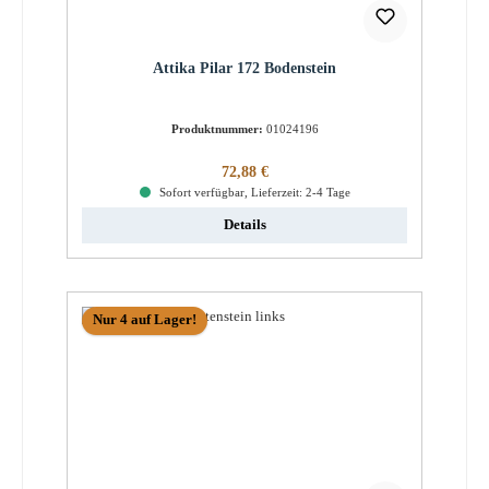
Attika Pilar 172 Bodenstein
Produktnummer:
01024196
Regulärer Preis:
72,88 €
Sofort verfügbar, Lieferzeit: 2-4 Tage
Details
Nur 4 auf Lager!