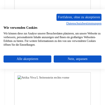
Fortfahren, ohne zu akzeptieren
Datenschutzbestimmungen
Attika Bando Zugumlenkung A
Wir verwenden Cookies
Wir können diese zur Analyse unserer Besucherdaten platzieren, um unsere Webseite zu
verbessern, personalisierte Inhalte anzuzeigen und Ihnen ein großartiges Webseiten-
Produktnummer:
01024651
Erlebnis zu bieten. Für weitere Informationen zu den von uns verwendeten Cookies
öffnen Sie die Einstellungen.
Regulärer Preis:
78,08 €
Sofort verfügbar, Lieferzeit: 2-4 Tage
Details
Alle akzeptieren
Nein, anpassen