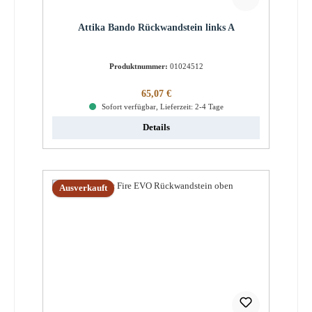
Attika Bando Rückwandstein links A
Produktnummer:
01024512
Regulärer Preis:
65,07 €
Sofort verfügbar, Lieferzeit: 2-4 Tage
Details
Ausverkauft