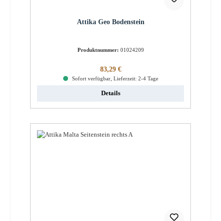
Attika Geo Bodenstein
Produktnummer:
01024209
Regulärer Preis:
83,29 €
Sofort verfügbar, Lieferzeit: 2-4 Tage
Details