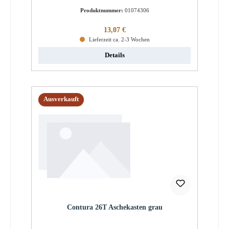
Produktnummer:
01074306
Regulärer Preis:
13,07 €
Lieferzeit ca. 2-3 Wochen
Details
Ausverkauft
Contura 26T Aschekasten grau