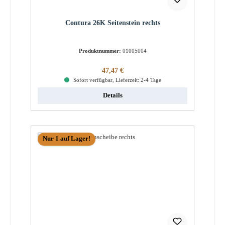
Contura 26K Seitenstein rechts
Produktnummer:
01005004
Regulärer Preis:
47,47 €
Sofort verfügbar, Lieferzeit: 2-4 Tage
Details
Nur 1 auf Lager!