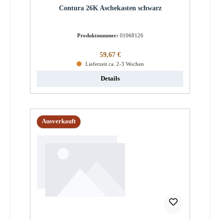
Contura 26K Aschekasten schwarz
Produktnummer:
01068126
Regulärer Preis:
59,67 €
Lieferzeit ca. 2-3 Wochen
Details
Ausverkauft