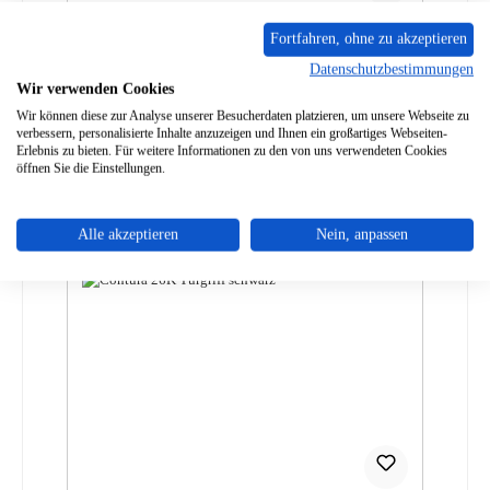
Contura 26T Ventilator Nachrüstsatz
Fortfahren, ohne zu akzeptieren
Datenschutzbestimmungen
Wir verwenden Cookies
Produktnummer:
01039500
Wir können diese zur Analyse unserer Besucherdaten platzieren, um unsere Webseite zu
Regulärer Preis:
verbessern, personalisierte Inhalte anzuzeigen und Ihnen ein großartiges Webseiten-
467,88 €
Erlebnis zu bieten. Für weitere Informationen zu den von uns verwendeten Cookies
Lieferzeit ca. 2-3 Wochen
öffnen Sie die Einstellungen.
Details
Alle akzeptieren
Nein, anpassen