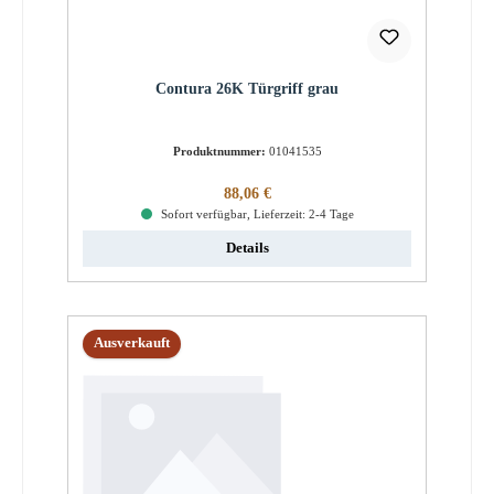
Contura 26K Türgriff grau
Produktnummer:
01041535
Regulärer Preis:
88,06 €
Sofort verfügbar, Lieferzeit: 2-4 Tage
Details
Ausverkauft