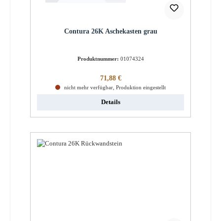
Contura 26K Aschekasten grau
Produktnummer:
01074324
Regulärer Preis:
71,88 €
nicht mehr verfügbar, Produktion eingestellt
Details