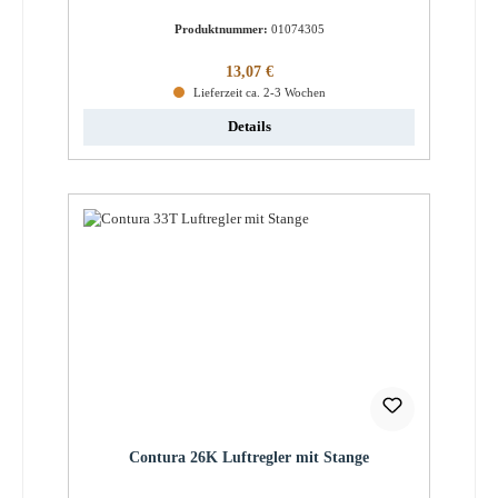
Produktnummer:
01074305
Regulärer Preis:
13,07 €
Lieferzeit ca. 2-3 Wochen
Details
Contura 26K Luftregler mit Stange