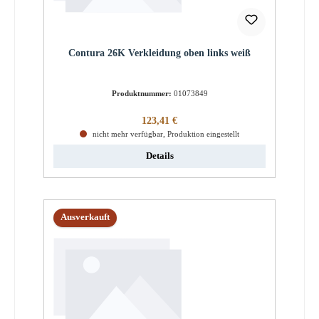
Contura 26K Verkleidung oben links weiß
Produktnummer:
01073849
Regulärer Preis:
123,41 €
nicht mehr verfügbar, Produktion eingestellt
Details
Ausverkauft