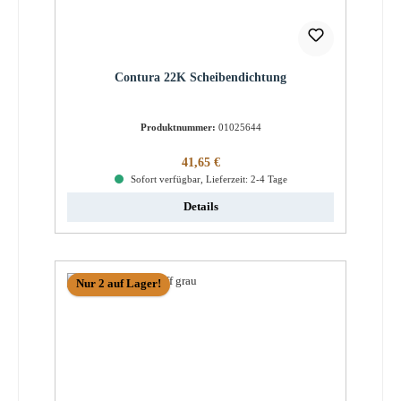
Contura 22K Scheibendichtung
Produktnummer:
01025644
Regulärer Preis:
41,65 €
Sofort verfügbar, Lieferzeit: 2-4 Tage
Details
Nur 2 auf Lager!