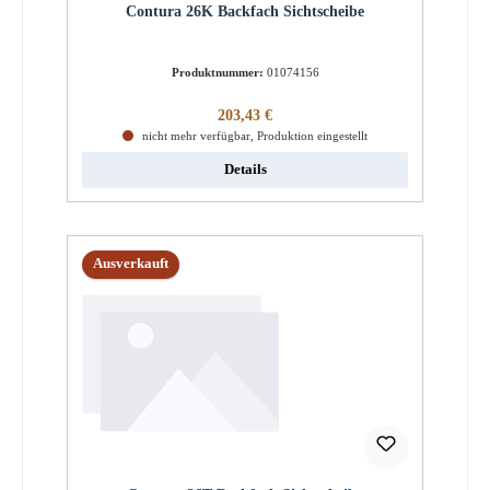
Contura 26K Backfach Sichtscheibe
Produktnummer:
01074156
Regulärer Preis:
203,43 €
nicht mehr verfügbar, Produktion eingestellt
Details
Ausverkauft