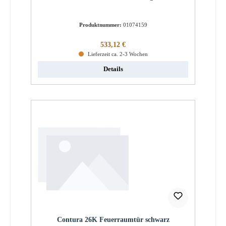
Produktnummer:
01074159
Regulärer Preis:
533,12 €
Lieferzeit ca. 2-3 Wochen
Details
Contura 26K Feuerraumtür schwarz