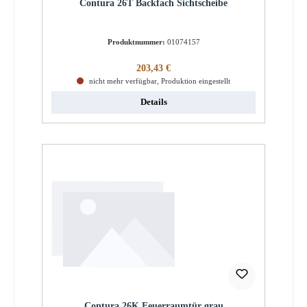
Contura 26T Backfach Sichtscheibe
Produktnummer:
01074157
Regulärer Preis:
203,43 €
nicht mehr verfügbar, Produktion eingestellt
Details
Contura 26K Feuerraumtür grau