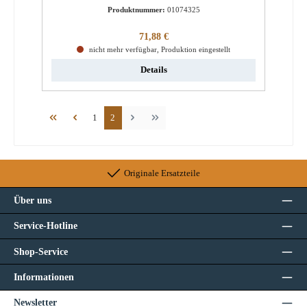
Produktnummer:
01074325
Regulärer Preis:
71,88 €
nicht mehr verfügbar, Produktion eingestellt
Details
Seite
Seite
1
2
Originale Ersatzteile
Über uns
Service-Hotline
Shop-Service
Informationen
Newsletter