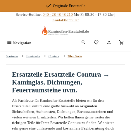
Zum Hauptinhalt springen
Originale Ersatzteile
Service-Hotline:
040 - 28 48 48 210
Mo-Fr, 08:30 - 17:30 Uhr |
Kontaktformular
Du hast 0 Produkte
Navigation
Startseite
Ersatzteile
Contura
20er Serie
Ersatzteile Ersatzteile Contura →
Kaminglas, Dichtungen,
Feuerraumsteine uvm.
Als Fachleute für Kaminofen-Ersatzteile bieten wir für den
Ersatzteile Contura eine große Auswahl an
originalen
Sichtscheiben, Ascherosten, Dichtungen, Brennraumsteinen und
vielen weiteren Ersatzteilen. Wir helfen Ihnen gerne weiter die
richtigen Teile für Ihren Ersatzteile Contura zu finden. Wir bieten
sehr gerne eine umfassende und kostenfreie
Fachberatung
durch