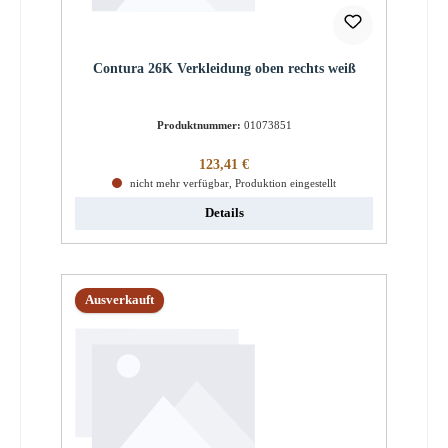
Contura 26K Verkleidung oben rechts weiß
Produktnummer:
01073851
Regulärer Preis:
123,41 €
nicht mehr verfügbar, Produktion eingestellt
Details
Ausverkauft