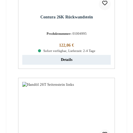
Contura 26K Rückwandstein
Produktnummer:
01004995
Regulärer Preis:
122,06 €
Sofort verfügbar, Lieferzeit: 2-4 Tage
Details