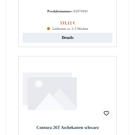
Produktnummer:
01074161
Regulärer Preis:
533,12 €
Lieferzeit ca. 2-3 Wochen
Details
Contura 26T Aschekasten schwarz