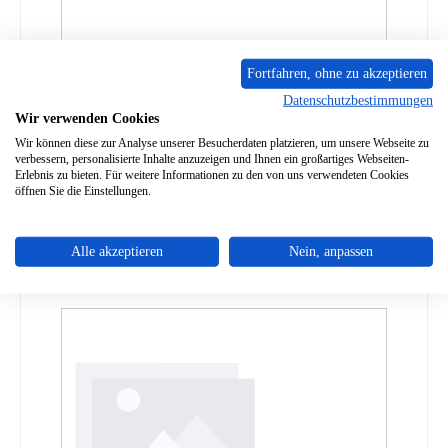
Fortfahren, ohne zu akzeptieren
Datenschutzbestimmungen
Contura 590T Aschekasten schwarz
Wir verwenden Cookies
Wir können diese zur Analyse unserer Besucherdaten platzieren, um unsere Webseite zu
verbessern, personalisierte Inhalte anzuzeigen und Ihnen ein großartiges Webseiten-
Produktnummer:
01041594
Erlebnis zu bieten. Für weitere Informationen zu den von uns verwendeten Cookies
öffnen Sie die Einstellungen.
Regulärer Preis:
83,30 €
Lieferzeit ca. 2-3 Wochen
Details
Alle akzeptieren
Nein, anpassen