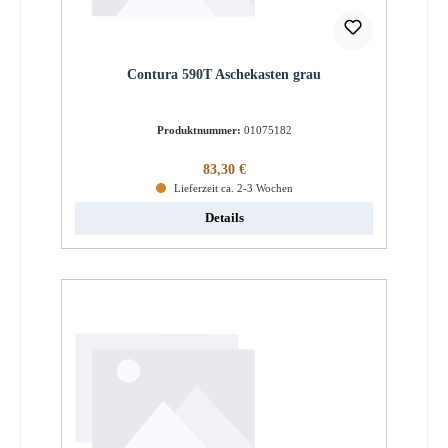
Contura 590T Aschekasten grau
Produktnummer:
01075182
Regulärer Preis:
83,30 €
Lieferzeit ca. 2-3 Wochen
Details