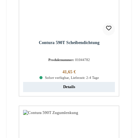
Contura 590T Scheibendichtung
Produktnummer:
01044782
Regulärer Preis:
41,65 €
Sofort verfügbar, Lieferzeit: 2-4 Tage
Details