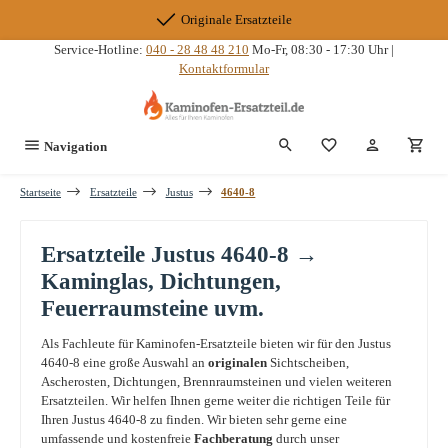
Zum Hauptinhalt springen
Originale Ersatzteile
Service-Hotline:
040 - 28 48 48 210
Mo-Fr, 08:30 - 17:30 Uhr |
Kontaktformular
Du hast 0 Produkte
Navigation
Startseite
Ersatzteile
Justus
4640-8
Ersatzteile Justus 4640-8 →
Kaminglas, Dichtungen,
Feuerraumsteine uvm.
Als Fachleute für Kaminofen-Ersatzteile bieten wir für den Justus
4640-8 eine große Auswahl an
originalen
Sichtscheiben,
Ascherosten, Dichtungen, Brennraumsteinen und vielen weiteren
Ersatzteilen. Wir helfen Ihnen gerne weiter die richtigen Teile für
Ihren Justus 4640-8 zu finden. Wir bieten sehr gerne eine
umfassende und kostenfreie
Fachberatung
durch unser