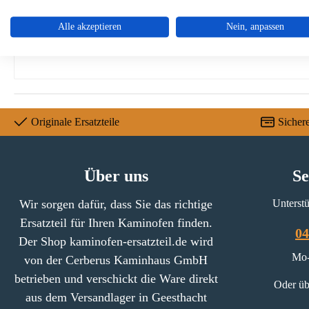
wasserdicht
passgenau
Alle akzeptieren
Nein, anpassen
mit Reißverschluss
Originale Ersatzteile
Sicher
Über uns
Se
Wir sorgen dafür, dass Sie das richtige
Unterstü
Ersatzteil für Ihren Kaminofen finden.
04
Der Shop kaminofen-ersatzteil.de wird
Mo-
von der Cerberus Kaminhaus GmbH
betrieben und verschickt die Ware direkt
Oder üb
aus dem Versandlager in Geesthacht