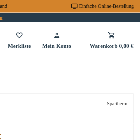
sand
Einfache Online-Bestellung
ar
Du hast 0 Produkte auf dem Merkzettel
Merkliste
Mein Konto
Warenkorb
0,00 €
Spartherm
:
€