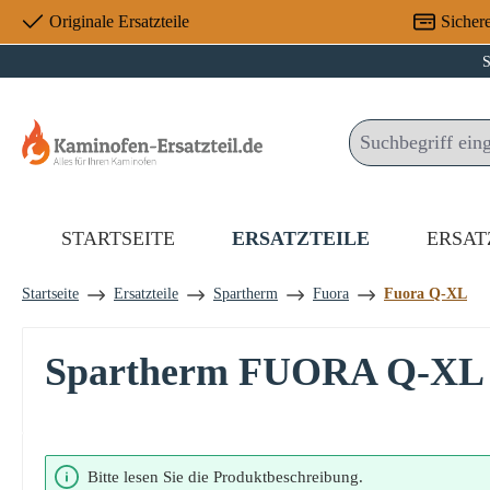
Originale Ersatzteile
Sicher
 Hauptinhalt springen
Zur Suche springen
Zur Hauptnavigation springen
S
STARTSEITE
ERSATZTEILE
ERSAT
Startseite
Ersatzteile
Spartherm
Fuora
Fuora Q-XL
Spartherm FUORA Q-XL S
Bildergalerie überspringen
Bitte lesen Sie die Produktbeschreibung.