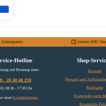
e Zahlungsarten
Sicherer DHL Ver
rvice-Hotline
Shop-Servi
tzung und Beratung unter:
Kontakt
Versand und Zahlungsb
0 - 28 48 48 210
Rückgabe
Fr, 08:30 - 17:30 Uhr
Ersatzteile nach 
er unser
Kontaktformular
.
Ersatzteile-Fin