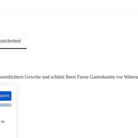
sicherheit
sserdichtem Gewebe und schützt Ihren Fuora Gartenkamin vor Witterungs
.
tieren
mungen
 zu