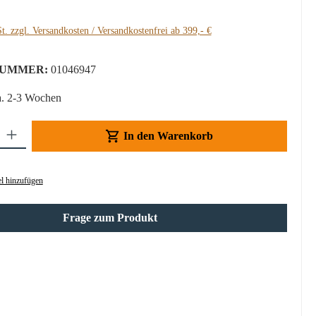
t. zzgl. Versandkosten / Versandkostenfrei ab 399,- €
UMMER:
01046947
a. 2-3 Wochen
Gib den gewünschten Wert ein oder benutze die Schaltflächen um die Anzahl z
In den Warenkorb
l hinzufügen
Frage zum Produkt