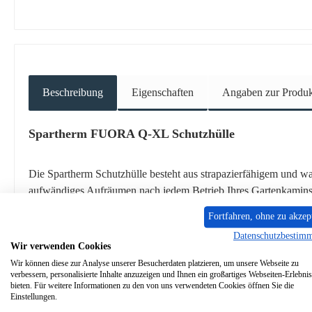
Beschreibung
Eigenschaften
Angaben zur Produkt
Spartherm FUORA Q-XL Schutzhülle
Die Spartherm Schutzhülle besteht aus strapazierfähigem und wa
aufwändiges Aufräumen nach jedem Betrieb Ihres Gartenkamins
Fortfahren, ohne zu akzep
Schutzhülle Eckdaten:
Datenschutzbestim
Wir verwenden Cookies
passend für den Spartherm Fuora Q-XL
Wir können diese zur Analyse unserer Besucherdaten platzieren, um unsere Webseite zu
verbessern, personalisierte Inhalte anzuzeigen und Ihnen ein großartiges Webseiten-Erlebnis
bieten. Für weitere Informationen zu den von uns verwendeten Cookies öffnen Sie die
strapazierfähig
Einstellungen.