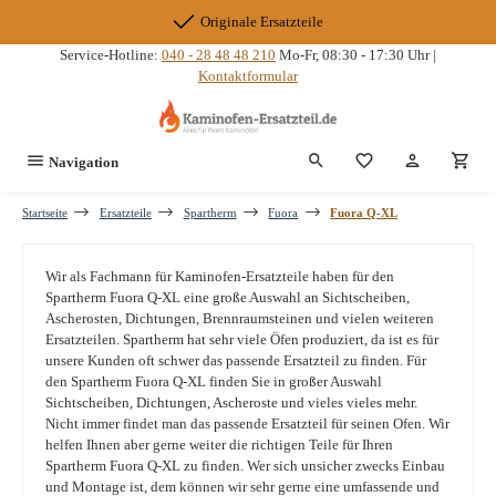
Zum Hauptinhalt springen
Originale Ersatzteile
Service-Hotline:
040 - 28 48 48 210
Mo-Fr, 08:30 - 17:30 Uhr |
Kontaktformular
Du hast 0 Produkte
Navigation
Startseite
Ersatzteile
Spartherm
Fuora
Fuora Q-XL
Wir als Fachmann für Kaminofen-Ersatzteile haben für den
Spartherm Fuora Q-XL eine große Auswahl an Sichtscheiben,
Ascherosten, Dichtungen, Brennraumsteinen und vielen weiteren
Ersatzteilen. Spartherm hat sehr viele Öfen produziert, da ist es für
unsere Kunden oft schwer das passende Ersatzteil zu finden. Für
den Spartherm Fuora Q-XL finden Sie in großer Auswahl
Sichtscheiben, Dichtungen, Ascheroste und vieles vieles mehr.
Nicht immer findet man das passende Ersatzteil für seinen Ofen. Wir
helfen Ihnen aber gerne weiter die richtigen Teile für Ihren
Spartherm Fuora Q-XL zu finden. Wer sich unsicher zwecks Einbau
und Montage ist, dem können wir sehr gerne eine umfassende und