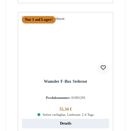
Nur 1 auf Lager!
Wamsler F-Box Stehrost
Produktnummer:
01001295
Regulärer Preis:
55,34 €
Sofort verfügbar, Lieferzeit: 2-4 Tage
Details