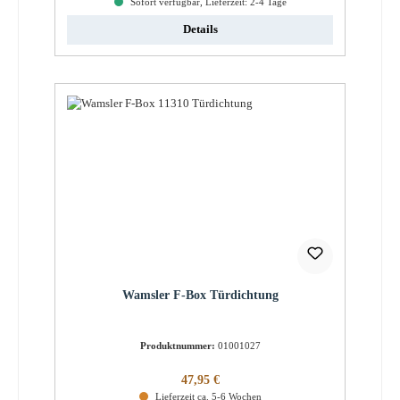
Sofort verfügbar, Lieferzeit: 2-4 Tage
Details
Wamsler F-Box Türdichtung
Produktnummer:
01001027
Regulärer Preis:
47,95 €
Lieferzeit ca. 5-6 Wochen