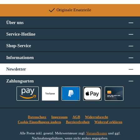
Originale Ersatzteile
Über uns
Service-Hotline
Shop-Service
Informationen
Newsletter
Zahlungsarten
Vorkasse
Amazon Pay
PayPal
Apple Pay
Kreditkarte
Datenschutz
Impressum
AGB
Widerrufsrecht
Cookie Einstellungen ändern
Barrierefreiheit
Widerruf erklären
Alle Preise inkl. gesetzl. Mehrwertsteuer zzgl.
Versandkosten
und ggf.
Nachnahmegebühren, wenn nicht anders angegeben.