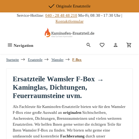
Zum Hauptinhalt springen
Originale Ersatzteile
Service-Hotline:
040 - 28 48 48 210
Mo-Fr, 08:30 - 17:30 Uhr |
Kontaktformular
Du hast 0 Produkte
Navigation
Startseite
Ersatzteile
Wamsler
F-Box
Ersatzteile Wamsler F-Box →
Kaminglas, Dichtungen,
Feuerraumsteine uvm.
Als Fachleute für Kaminofen-Ersatzteile bieten wir für den Wamsler
F-Box eine große Auswahl an
originalen
Sichtscheiben,
Ascherosten, Dichtungen, Brennraumsteinen und vielen weiteren
Ersatzteilen. Wir helfen Ihnen gerne weiter die richtigen Teile für
Ihren Wamsler F-Box zu finden. Wir bieten sehr gerne eine
umfassende und kostenfreie
Fachberatung
durch unser