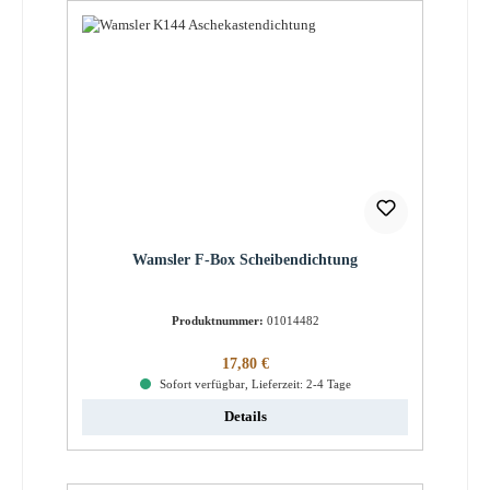
Wamsler F-Box Scheibendichtung
Produktnummer:
01014482
Regulärer Preis:
17,80 €
Sofort verfügbar, Lieferzeit: 2-4 Tage
Details