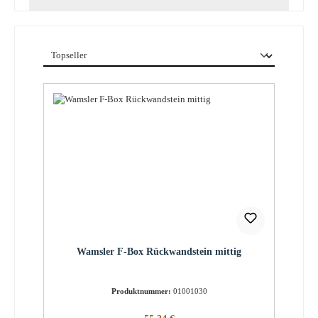
Wamsler F-Box Rückwandstein mittig
Produktnummer:
01001030
Regulärer Preis: