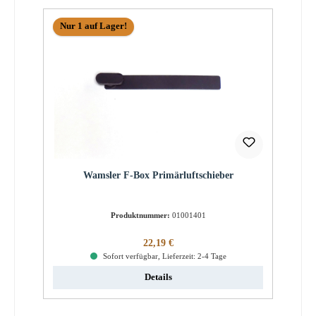
Nur 1 auf Lager!
Wamsler F-Box Primärluftschieber
Produktnummer:
01001401
Regulärer Preis:
22,19 €
Sofort verfügbar, Lieferzeit: 2-4 Tage
Details