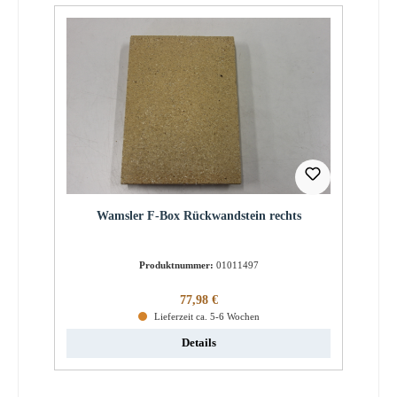
Wamsler F-Box Rückwandstein rechts
Produktnummer:
01011497
Regulärer Preis:
77,98 €
Lieferzeit ca. 5-6 Wochen
Details