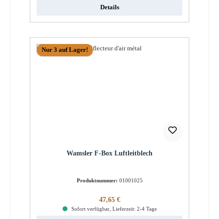
Details
Nur 3 auf Lager!
Wamsler F-Box Luftleitblech
Produktnummer:
01001025
Regulärer Preis:
47,65 €
Sofort verfügbar, Lieferzeit: 2-4 Tage