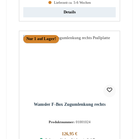
Lieferzeit ca. 5-6 Wochen
Details
Nur 1 auf Lager!
Wamsler F-Box Zugumlenkung rechts
Produktnummer:
01001024
Regulärer Preis:
126,95 €