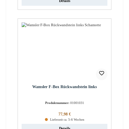
Details
Wamsler F-Box Rückwandstein links
Produktnummer:
01001031
Regulärer Preis:
77,98 €
Lieferzeit ca. 5-6 Wochen
Details