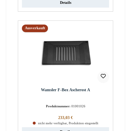
Details
Ausverkauft
Wamsler F-Box Ascherost A
Produktnummer:
01001026
Regulärer Preis:
233,03 €
nicht mehr verfügbar, Produktion eingestellt