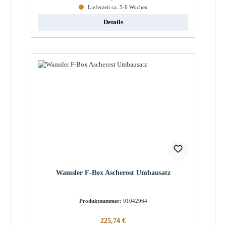
Lieferzeit ca. 5-6 Wochen
Details
Wamsler F-Box Ascherost Umbausatz
Produktnummer:
01042964
Regulärer Preis:
225,74 €