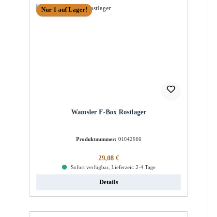
Nur 1 auf Lager!
Wamsler F-Box Rostlager
Produktnummer:
01042966
Regulärer Preis:
29,08 €
Sofort verfügbar, Lieferzeit: 2-4 Tage
Details