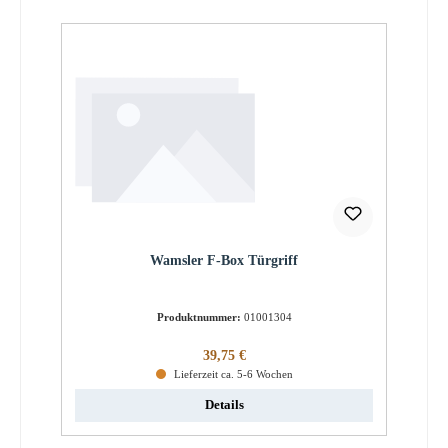
Wamsler F-Box Türgriff
Produktnummer:
01001304
Regulärer Preis:
39,75 €
Lieferzeit ca. 5-6 Wochen
Details