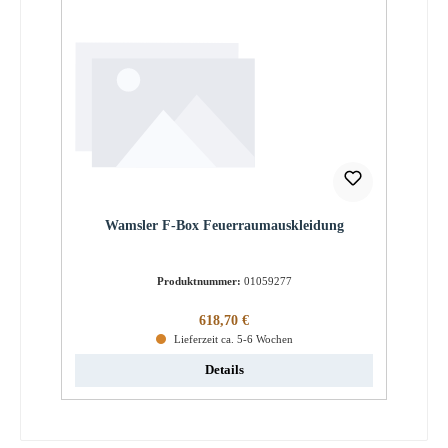
Wamsler F-Box Feuerraumauskleidung
Produktnummer:
01059277
Regulärer Preis:
618,70 €
Lieferzeit ca. 5-6 Wochen
Details