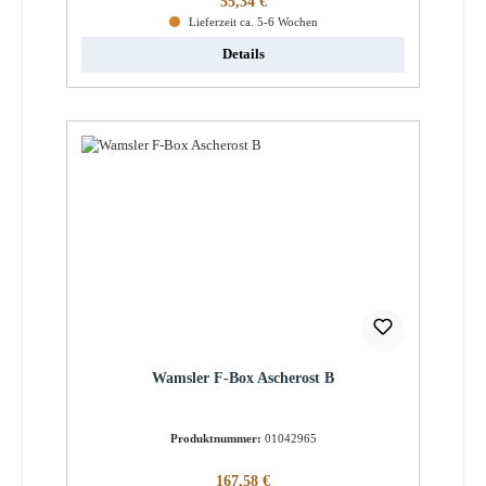
55,34 €
Lieferzeit ca. 5-6 Wochen
Details
Wamsler F-Box Ascherost B
Produktnummer:
01042965
Regulärer Preis:
167,58 €