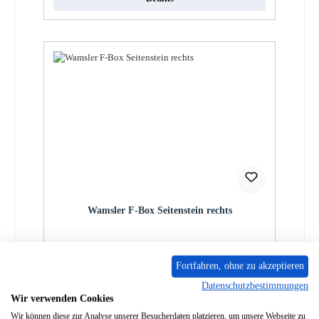
Wamsler F-Box Seitenstein rechts
Produktnummer:
01001032
Fortfahren, ohne zu akzeptieren
Regulärer Preis:
115,74 €
Datenschutzbestimmungen
Lieferzeit ca. 5-6 Wochen
Wir verwenden Cookies
Details
Wir können diese zur Analyse unserer Besucherdaten platzieren, um unsere Webseite zu