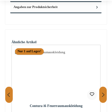
Angaben zur Produktsicherheit
Produktgalerie überspringen
Ähnliche Artikel
Nur 1 auf Lager!
Contura i6 Feuerraumauskleidung