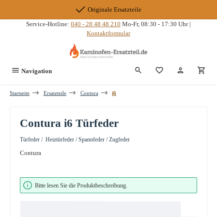
Zum Hauptinhalt springen
Originale Ersatzteile
Service-Hotline:
040 - 28 48 48 210
Mo-Fr, 08:30 - 17:30 Uhr |
Kontaktformular
Du hast 0 Produkte
Navigation
Startseite
Ersatzteile
Contura
i6
Contura i6 Türfeder
Türfeder / Heiztürfeder / Spannfeder / Zugfeder
Contura
Bildergalerie überspringen
Bitte lesen Sie die Produktbeschreibung.