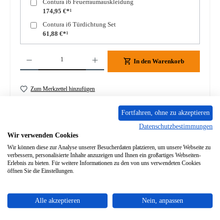
Contura i6 Feuerraumauskleidung
174,95 €*¹
Contura i6 Türdichtung Set
61,88 €*¹
Produkt Anzahl: Gib den gewünschten Wert ein oder benutze die Schaltflächen um die A
In den Warenkorb
Zum Merkzettel hinzufügen
Frage zum Produkt
Fortfahren, ohne zu akzeptieren
Datenschutzbestimmungen
Wir verwenden Cookies
Wir können diese zur Analyse unserer Besucherdaten platzieren, um unsere Webseite zu
verbessern, personalisierte Inhalte anzuzeigen und Ihnen ein großartiges Webseiten-
Erlebnis zu bieten. Für weitere Informationen zu den von uns verwendeten Cookies
Beschreibung
öffnen Sie die Einstellungen.
Original Türfeder für den Heizeinsatz Contura i6 Contura i6
Türfeder Eckdaten: Spannfeder, Zugfeder
Mehr
Alle akzeptieren
Nein, anpassen
Eigenschaften