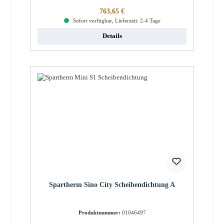
Regulärer Preis:
763,65 €
Sofort verfügbar, Lieferzeit: 2-4 Tage
Details
Spartherm Sino City Scheibendichtung A
Produktnummer:
01046497