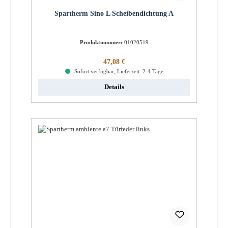
Spartherm Sino L Scheibendichtung A
Produktnummer:
01020519
Regulärer Preis:
47,08 €
Sofort verfügbar, Lieferzeit: 2-4 Tage
Details