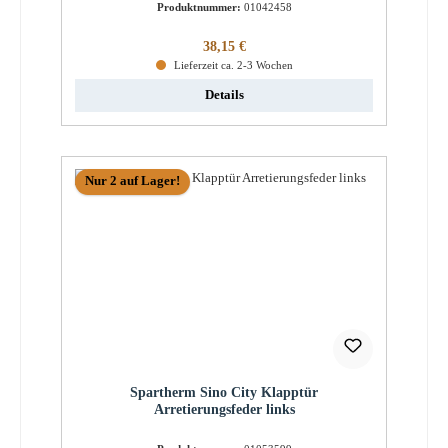
Produktnummer:
01042458
Regulärer Preis:
38,15 €
Lieferzeit ca. 2-3 Wochen
Details
Nur 2 auf Lager!
Spartherm Sino City Klapptür
Arretierungsfeder links