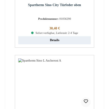
Spartherm Sino City Türfeder oben
Produktnummer:
01056290
Regulärer Preis:
30,40 €
Sofort verfügbar, Lieferzeit: 2-4 Tage
Details