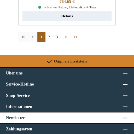
Regulärer Preis:
763,65 €
Sofort verfügbar, Lieferzeit: 2-4 Tage
Details
Seite
Seite
Seite
1
2
3
Originale Ersatzteile
Über uns
Service-Hotline
Shop-Service
Informationen
Newsletter
Zahlungsarten