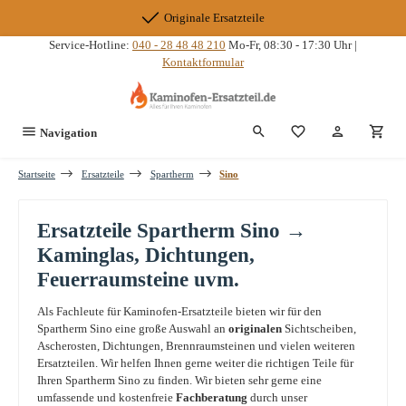
Zum Hauptinhalt springen
Originale Ersatzteile
Service-Hotline:
040 - 28 48 48 210
Mo-Fr, 08:30 - 17:30 Uhr |
Kontaktformular
Du hast 0 Produkte
Navigation
Startseite
Ersatzteile
Spartherm
Sino
Ersatzteile Spartherm Sino →
Kaminglas, Dichtungen,
Feuerraumsteine uvm.
Als Fachleute für Kaminofen-Ersatzteile bieten wir für den
Spartherm Sino eine große Auswahl an
originalen
Sichtscheiben,
Ascherosten, Dichtungen, Brennraumsteinen und vielen weiteren
Ersatzteilen. Wir helfen Ihnen gerne weiter die richtigen Teile für
Ihren Spartherm Sino zu finden. Wir bieten sehr gerne eine
umfassende und kostenfreie
Fachberatung
durch unser