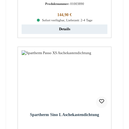
Produktnummer:
01003890
Regulärer Preis:
144,90 €
Sofort verfügbar, Lieferzeit: 2-4 Tage
Details
Spartherm Sino L Aschekastendichtung