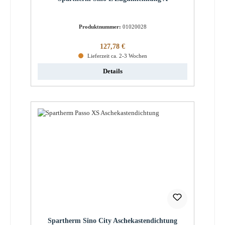
Produktnummer:
01020028
Regulärer Preis:
127,78 €
Lieferzeit ca. 2-3 Wochen
Details
Spartherm Sino City Aschekastendichtung