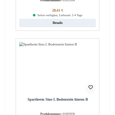
Produktnummer:
01053599
Regulärer Preis:
28,61 €
Sofort verfügbar, Lieferzeit: 2-4 Tage
Details
Spartherm Sino L Bodenstein hinten B
Produktnummer:
01003936