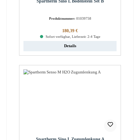
Spartherm Sino L Bodenstein Set B
Produktnummer:
01039758
Regulärer Preis:
180,39 €
Sofort verfügbar, Lieferzeit: 2-4 Tage
Details
Spartherm Sino L Zugumlenkung A