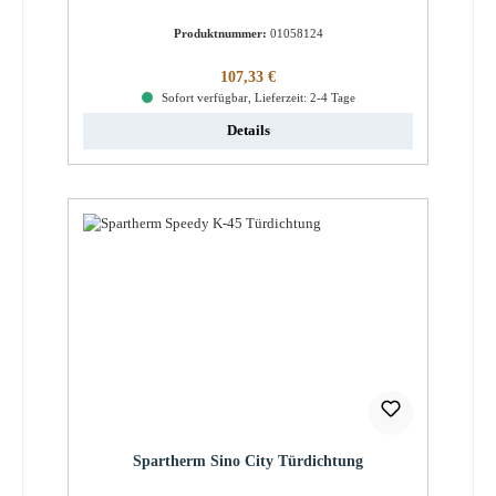
Produktnummer:
01058124
Regulärer Preis:
107,33 €
Sofort verfügbar, Lieferzeit: 2-4 Tage
Details
Spartherm Sino City Türdichtung