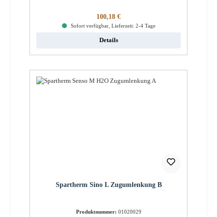
Regulärer Preis:
100,18 €
Sofort verfügbar, Lieferzeit: 2-4 Tage
Details
Spartherm Sino L Zugumlenkung B
Produktnummer:
01020029