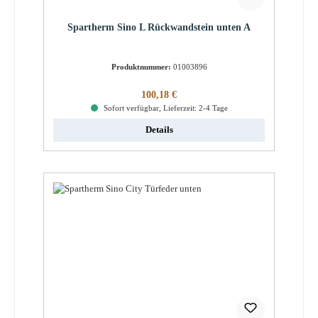
Spartherm Sino L Rückwandstein unten A
Produktnummer:
01003896
Regulärer Preis:
100,18 €
Sofort verfügbar, Lieferzeit: 2-4 Tage
Details