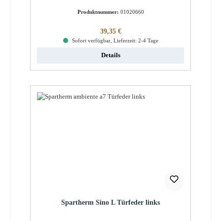
Produktnummer:
01020660
Regulärer Preis:
39,35 €
Sofort verfügbar, Lieferzeit: 2-4 Tage
Details
Spartherm Sino L Türfeder links