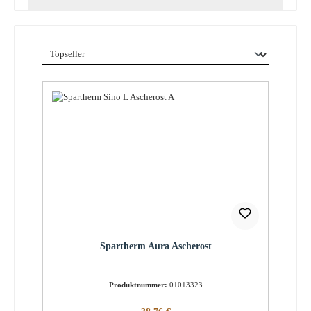
Spartherm Aura Ascherost
Produktnummer:
01013323
Regulärer Preis: