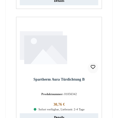
Details
Spartherm Aura Türdichtung B
Produktnummer:
01056342
Regulärer Preis:
30,76 €
Sofort verfügbar, Lieferzeit: 2-4 Tage
Details