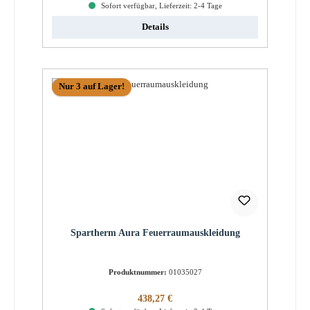
Sofort verfügbar, Lieferzeit: 2-4 Tage
Details
Nur 3 auf Lager!
Spartherm Aura Feuerraumauskleidung
Produktnummer:
01035027
Regulärer Preis:
438,27 €