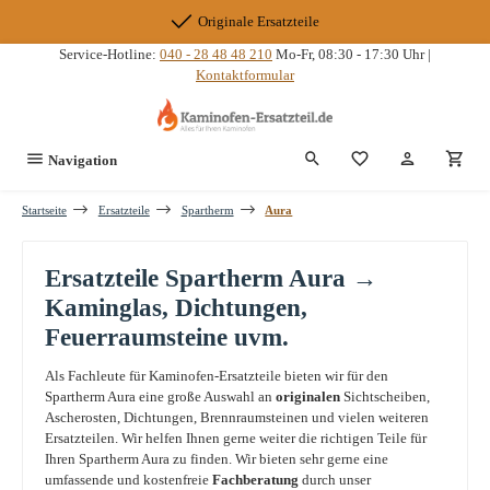
Zum Hauptinhalt springen
Originale Ersatzteile
Service-Hotline:
040 - 28 48 48 210
Mo-Fr, 08:30 - 17:30 Uhr |
Kontaktformular
Du hast 0 Produkte
Navigation
Startseite
Ersatzteile
Spartherm
Aura
Ersatzteile Spartherm Aura →
Kaminglas, Dichtungen,
Feuerraumsteine uvm.
Als Fachleute für Kaminofen-Ersatzteile bieten wir für den
Spartherm Aura eine große Auswahl an
originalen
Sichtscheiben,
Ascherosten, Dichtungen, Brennraumsteinen und vielen weiteren
Ersatzteilen. Wir helfen Ihnen gerne weiter die richtigen Teile für
Ihren Spartherm Aura zu finden. Wir bieten sehr gerne eine
umfassende und kostenfreie
Fachberatung
durch unser