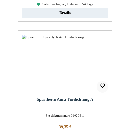
Sofort verfügbar, Lieferzeit: 2-4 Tage
Details
Spartherm Aura Türdichtung A
Produktnummer:
01020411
Regulärer Preis:
39,35 €