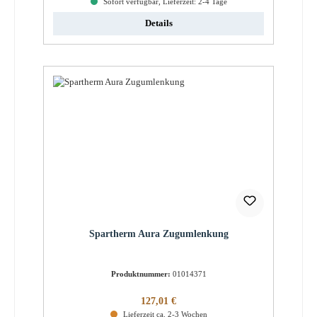
Sofort verfügbar, Lieferzeit: 2-4 Tage
Details
Spartherm Aura Zugumlenkung
Produktnummer:
01014371
Regulärer Preis:
127,01 €
Lieferzeit ca. 2-3 Wochen