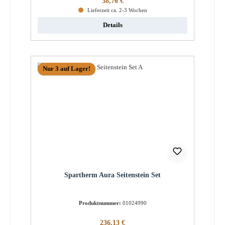
38,76 €
Lieferzeit ca. 2-3 Wochen
Details
Nur 3 auf Lager!
Spartherm Aura Seitenstein Set
Produktnummer:
01024990
Regulärer Preis:
236,13 €