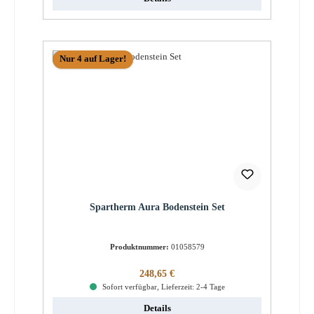
Nur 4 auf Lager!
Spartherm Aura Bodenstein Set
Produktnummer:
01058579
Regulärer Preis:
248,65 €
Sofort verfügbar, Lieferzeit: 2-4 Tage
Details