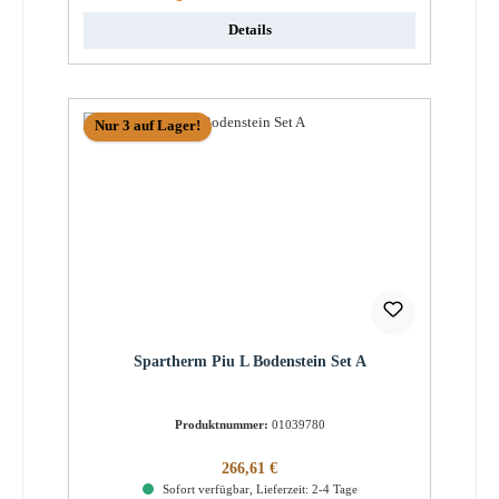
Details
Nur 3 auf Lager!
Spartherm Piu L Bodenstein Set A
Produktnummer:
01039780
Regulärer Preis:
266,61 €
Sofort verfügbar, Lieferzeit: 2-4 Tage