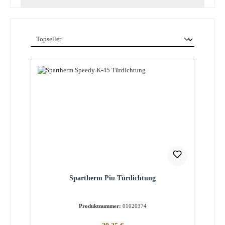
Spartherm Piu Türdichtung
Produktnummer:
01020374
Regulärer Preis: