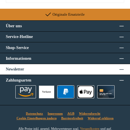
Originale Ersatzteile
Über uns
Service-Hotline
Shop-Service
Informationen
Newsletter
Zahlungsarten
Vorkasse
Amazon Pay
PayPal
Apple Pay
Kreditkarte
Datenschutz
Impressum
AGB
Widerrufsrecht
Cookie Einstellungen ändern
Barrierefreiheit
Widerruf erklären
Alle Preise inkl. gesetzl. Mehrwertsteuer zzgl.
Versandkosten
und ggf.