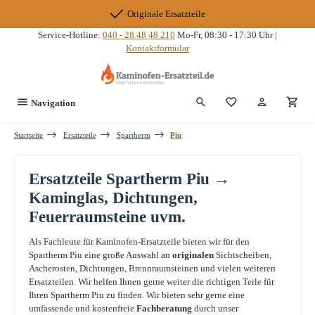
Zum Hauptinhalt springen
Originale Ersatzteile
Service-Hotline:
040 - 28 48 48 210
Mo-Fr, 08:30 - 17:30 Uhr |
Kontaktformular
Du hast 0 Produkte
Navigation
Startseite
Ersatzteile
Spartherm
Piu
Ersatzteile Spartherm Piu →
Kaminglas, Dichtungen,
Feuerraumsteine uvm.
Als Fachleute für Kaminofen-Ersatzteile bieten wir für den
Spartherm Piu eine große Auswahl an
originalen
Sichtscheiben,
Ascherosten, Dichtungen, Brennraumsteinen und vielen weiteren
Ersatzteilen. Wir helfen Ihnen gerne weiter die richtigen Teile für
Ihren Spartherm Piu zu finden. Wir bieten sehr gerne eine
umfassende und kostenfreie
Fachberatung
durch unser