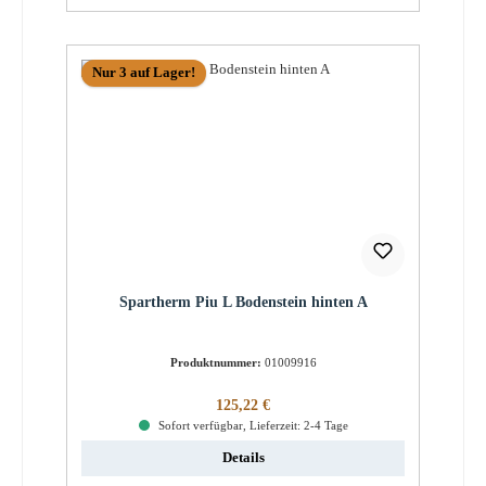
Nur 3 auf Lager!
Spartherm Piu L Bodenstein hinten A
Produktnummer:
01009916
Regulärer Preis:
125,22 €
Sofort verfügbar, Lieferzeit: 2-4 Tage
Details