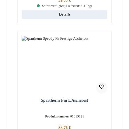
39,35 €
Sofort verfügbar, Lieferzeit: 2-4 Tage
Details
Spartherm Piu L Ascherost
Produktnummer:
01013021
Regulärer Preis:
38,76 €