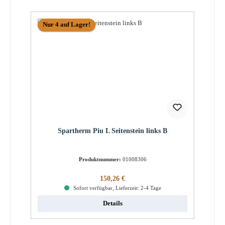
Nur 4 auf Lager!
Spartherm Piu L Seitenstein links B
Produktnummer:
01008306
Regulärer Preis:
150,26 €
Sofort verfügbar, Lieferzeit: 2-4 Tage
Details