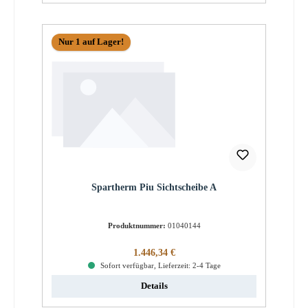
Nur 1 auf Lager!
Spartherm Piu Sichtscheibe A
Produktnummer:
01040144
Regulärer Preis:
1.446,34 €
Sofort verfügbar, Lieferzeit: 2-4 Tage
Details