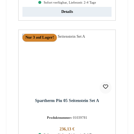
Sofort verfügbar, Lieferzeit: 2-4 Tage
Details
Nur 3 auf Lager!
Spartherm Piu 05 Seitenstein Set A
Produktnummer:
01039781
Regulärer Preis:
236,13 €