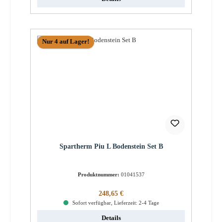
Nur 4 auf Lager!
Spartherm Piu L Bodenstein Set B
Produktnummer:
01041537
Regulärer Preis:
248,65 €
Sofort verfügbar, Lieferzeit: 2-4 Tage
Details