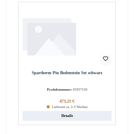
Spartherm Piu Bodenstein Set schwarz
Produktnummer:
01057150
Regulärer Preis:
473,21 €
Lieferzeit ca. 2-3 Wochen
Details