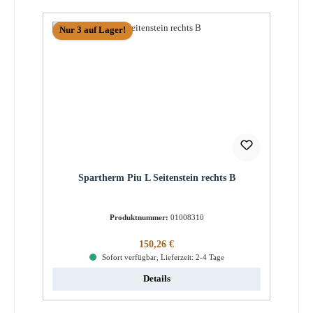
Nur 3 auf Lager!
Spartherm Piu L Seitenstein rechts B
Produktnummer:
01008310
Regulärer Preis:
150,26 €
Sofort verfügbar, Lieferzeit: 2-4 Tage
Details