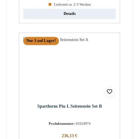
Lieferzeit ca. 2-3 Wochen
Details
Nur 3 auf Lager!
Spartherm Piu L Seitenstein Set B
Produktnummer:
01024974
Regulärer Preis:
236,13 €