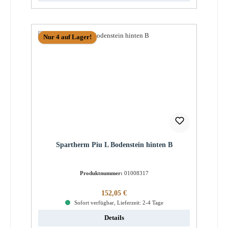
Nur 4 auf Lager!
Spartherm Piu L Bodenstein hinten B
Produktnummer:
01008317
Regulärer Preis:
152,05 €
Sofort verfügbar, Lieferzeit: 2-4 Tage
Details