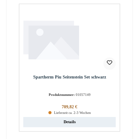
Spartherm Piu Seitenstein Set schwarz
Produktnummer:
01057149
Regulärer Preis:
709,82 €
Lieferzeit ca. 2-3 Wochen
Details