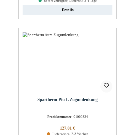
Sofort verfügbar, Lieferzeit: 2-4 Tage
Details
Spartherm Piu L Zugumlenkung
Produktnummer:
01000834
Regulärer Preis:
127,01 €
Lieferzeit ca. 2-3 Wochen