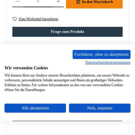
In den Warenkorb
Zum Merkzettel hinzufügen
Frage zum Produkt
Fortfahren, ohne zu akzeptieren
Datenschutzbestimmungen
Beschreibung
Wir verwenden Cookies
Wir können diese zur Analyse unserer Besucherdaten platzieren, um unsere Webseite zu
Spartherm Heizkesselbürste 60x60x700 mmKesselbürste
verbessern, personalisierte Inhalte anzuzeigen und Ihnen ein großartiges Webseiten-
Eckdaten: Länge 700 mm Bürstenlänge 60 mm Bürstenbreite
Erlebnis zu bieten. Für weitere Informationen zu den von uns verwendeten Cookies
60 mm
Mehr
öffnen Sie die Einstellungen.
Eigenschaften
Alle akzeptieren
Nein, anpassen
Angaben zur Produktsicherheit