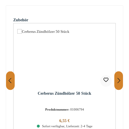
Produktgalerie überspringen
Zubehör
Cerberus Zündhölzer 50 Stück
Produktnummer:
01006794
Regulärer Preis:
6,55 €
Sofort verfügbar, Lieferzeit: 2-4 Tage