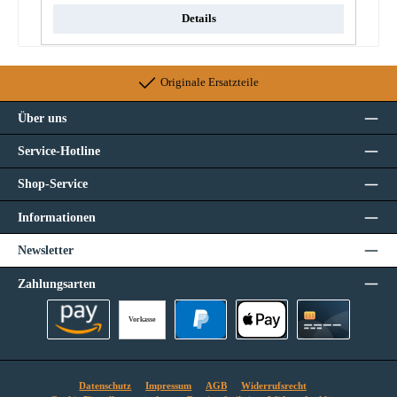
Details
Originale Ersatzteile
Über uns
Service-Hotline
Shop-Service
Informationen
Newsletter
Zahlungsarten
Vorkasse
Amazon Pay
PayPal
Apple Pay
Kreditkarte
Datenschutz
Impressum
AGB
Widerrufsrecht