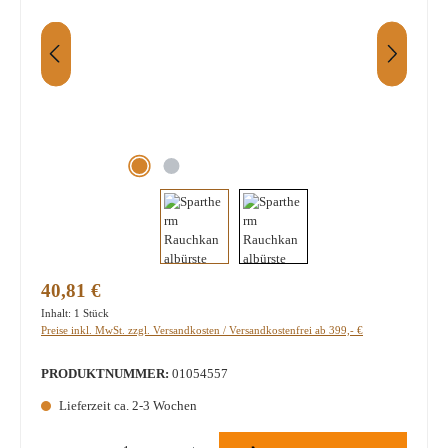
Regulärer Preis:
40,81 €
Inhalt:
1 Stück
Preise inkl. MwSt. zzgl. Versandkosten / Versandkostenfrei ab 399,- €
PRODUKTNUMMER:
01054557
Lieferzeit ca. 2-3 Wochen
Produkt Anzahl: Gib den gewünschten Wert ein oder benutze die Schaltflächen um die A