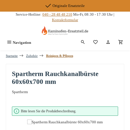
Zum Hauptinhalt springen
Originale Ersatzteile
Service-Hotline:
040 - 28 48 48 210
Mo-Fr, 08:30 - 17:30 Uhr |
Kontaktformular
Du hast 0 Produkte
Navigation
Startseite
Zubehör
Reinigen & Pflegen
Spartherm Rauchkanalbürste
60x60x700 mm
Spartherm
Bildergalerie überspringen
Bitte lesen Sie die Produktbeschreibung.