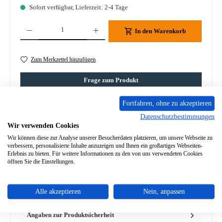
Sofort verfügbar, Lieferzeit: 2-4 Tage
Produkt Anzahl: Gib den gewünschten Wert ein oder benutze die Schaltflächen um die A
In den Warenkorb
Zum Merkzettel hinzufügen
Frage zum Produkt
Fortfahren, ohne zu akzeptieren
Datenschutzbestimmungen
Wir verwenden Cookies
Wir können diese zur Analyse unserer Besucherdaten platzieren, um unsere Webseite zu
Beschreibung
verbessern, personalisierte Inhalte anzuzeigen und Ihnen ein großartiges Webseiten-
Original Aschekasten für den Kaminofen Spartherm Sento
Erlebnis zu bieten. Für weitere Informationen zu den von uns verwendeten Cookies
öffnen Sie die Einstellungen.
Spartherm Sento Aschekasten Eckdaten: Aschelade, Aschebox
Maße (…
Mehr
Alle akzeptieren
Nein, anpassen
Eigenschaften
Angaben zur Produktsicherheit