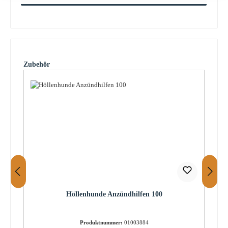
Produktgalerie überspringen
Zubehör
Höllenhunde Anzündhilfen 100
Produktnummer:
01003884