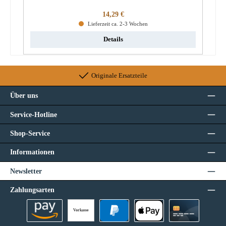
Regulärer Preis:
14,29 €
Lieferzeit ca. 2-3 Wochen
Details
Originale Ersatzteile
Über uns
Service-Hotline
Shop-Service
Informationen
Newsletter
Zahlungsarten
Vorkasse