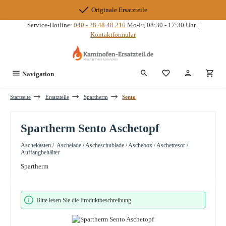
Zum Hauptinhalt springen
Originale Ersatzteile
Service-Hotline:
040 - 28 48 48 210
Mo-Fr, 08:30 - 17:30 Uhr |
Kontaktformular
Du hast 0 Produkte
Navigation
Startseite
Ersatzteile
Spartherm
Sento
Spartherm Sento Aschetopf
Aschekasten / Aschelade / Ascheschublade / Aschebox / Aschetresor /
Auffangbehälter
Spartherm
Bildergalerie überspringen
Bitte lesen Sie die Produktbeschreibung.