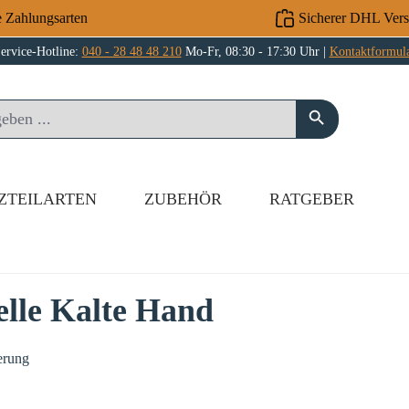
e Zahlungsarten
Sicherer DHL Ver
ervice-Hotline:
040 - 28 48 48 210
Mo-Fr, 08:30 - 17:30 Uhr |
Kontaktformul
ZTEILARTEN
ZUBEHÖR
RATGEBER
lle Kalte Hand
erung