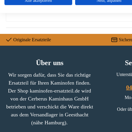
Alle akzeptieren
Nein, anpassen
Material Metall
Originale Ersatzteile
Sicher
Über uns
Se
Wir sorgen dafür, dass Sie das richtige
Unterstü
Ersatzteil für Ihren Kaminofen finden.
04
Der Shop kaminofen-ersatzteil.de wird
Mo-
von der Cerberus Kaminhaus GmbH
betrieben und verschickt die Ware direkt
Oder üb
aus dem Versandlager in Geesthacht
(nähe Hamburg).