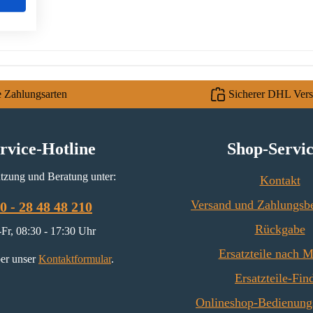
e Zahlungsarten
Sicherer DHL Ver
rvice-Hotline
Shop-Servi
tzung und Beratung unter:
Kontakt
Versand und Zahlungsb
0 - 28 48 48 210
Rückgabe
Fr, 08:30 - 17:30 Uhr
Ersatzteile nach 
er unser
Kontaktformular
.
Ersatzteile-Fin
Onlineshop-Bedienung