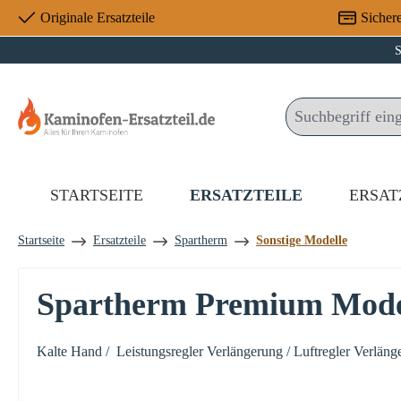
Originale Ersatzteile
Sicher
 Hauptinhalt springen
Zur Suche springen
Zur Hauptnavigation springen
S
STARTSEITE
ERSATZTEILE
ERSAT
Startseite
Ersatzteile
Spartherm
Sonstige Modelle
Spartherm Premium Mode
Kalte Hand / Leistungsregler Verlängerung / Luftregler Verläng