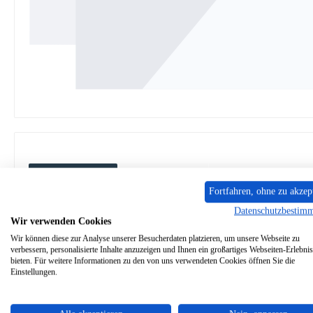
Beschreibung
Eigenschaften
Angaben zur Produkt
Fortfahren, ohne zu akzep
Datenschutzbestim
Original
Kalte Hand
für den Kam
Wir verwenden Cookies
Wir können diese zur Analyse unserer Besucherdaten platzieren, um unsere Webseite zu
verbessern, personalisierte Inhalte anzuzeigen und Ihnen ein großartiges Webseiten-Erlebnis
Spartherm
Premium Modelle
Kalte H
bieten. Für weitere Informationen zu den von uns verwendeten Cookies öffnen Sie die
Einstellungen.
Leistungsregler Verlängerung, Luftregler Verlängerung