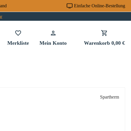
sand
Einfache Online-Bestellung
ar
Du hast 0 Produkte auf dem Merkzettel
Merkliste
Mein Konto
Warenkorb
0,00 €
Spartherm