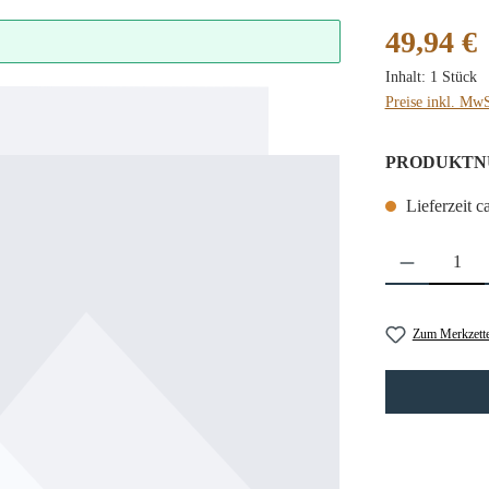
Regulärer Preis
49,94 €
Inhalt:
1 Stück
Preise inkl. MwS
PRODUKTN
Lieferzeit c
Produkt Anzahl: 
Zum Merkzette