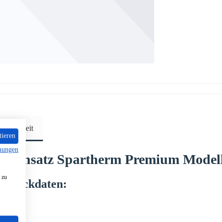
sicherheit
tieren
mungen
ineinsatz
Spartherm
Premium Model
 zu
and
Eckdaten: