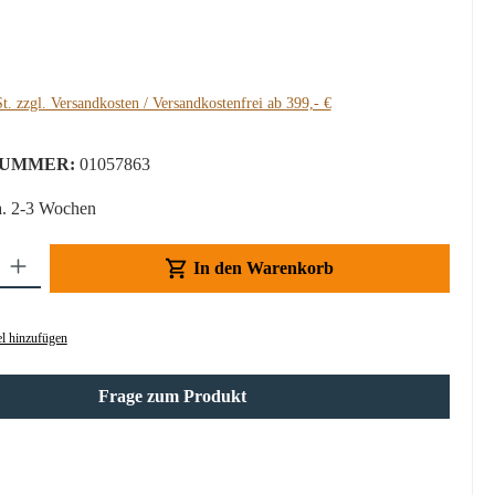
:
t. zzgl. Versandkosten / Versandkostenfrei ab 399,- €
UMMER:
01057863
a. 2-3 Wochen
Gib den gewünschten Wert ein oder benutze die Schaltflächen um die Anzahl z
In den Warenkorb
l hinzufügen
Frage zum Produkt