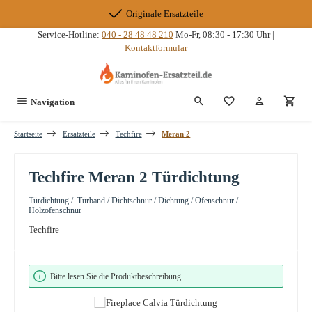
Zum Hauptinhalt springen
Originale Ersatzteile
Service-Hotline:
040 - 28 48 48 210
Mo-Fr, 08:30 - 17:30 Uhr |
Kontaktformular
Du hast 0 Produkte
Navigation
Startseite
Ersatzteile
Techfire
Meran 2
Techfire Meran 2 Türdichtung
Türdichtung / Türband / Dichtschnur / Dichtung / Ofenschnur /
Holzofenschnur
Techfire
Bildergalerie überspringen
Bitte lesen Sie die Produktbeschreibung.