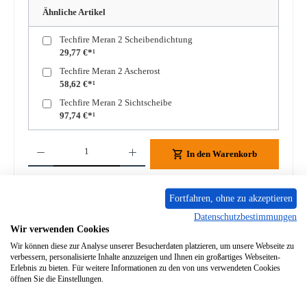
Ähnliche Artikel
Techfire Meran 2 Scheibendichtung
29,77 €*¹
Techfire Meran 2 Ascherost
58,62 €*¹
Techfire Meran 2 Sichtscheibe
97,74 €*¹
Produkt Anzahl: Gib den gewünschten Wert ein oder benutze die Schaltflächen um die A
In den Warenkorb
Zum Merkzettel hinzufügen
Fortfahren, ohne zu akzeptieren
Datenschutzbestimmungen
Frage zum Produkt
Wir verwenden Cookies
Wir können diese zur Analyse unserer Besucherdaten platzieren, um unsere Webseite zu
verbessern, personalisierte Inhalte anzuzeigen und Ihnen ein großartiges Webseiten-
Erlebnis zu bieten. Für weitere Informationen zu den von uns verwendeten Cookies
öffnen Sie die Einstellungen.
Beschreibung